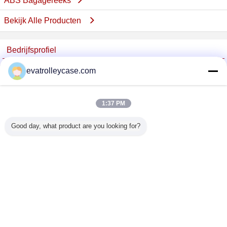
ABS Bagagereeks
Bekijk Alle Producten
Bedrijfsprofiel
China Trolley Case Online Marketplace
evatrolleycase.com
Verified Leveranciers
Trust Seal
Verified Suplier
1:37 PM
Good day, what product are you looking for?
Thuis
Alle producten
Ongeveer ons
Contacteer ons
Vraag een offerte aan