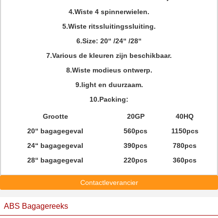
4.Wiste 4 spinnerwielen.
5.Wiste ritssluitingssluiting.
6.Size: 20“ /24“ /28“
7.Various de kleuren zijn beschikbaar.
8.Wiste modieus ontwerp.
9.light en duurzaam.
10.Packing:
Grootte
20GP
40HQ
20“ bagagegeval
560pcs
1150pcs
24“ bagagegeval
390pcs
780pcs
28“ bagagegeval
220pcs
360pcs
Contactleverancier
ABS Bagagereeks