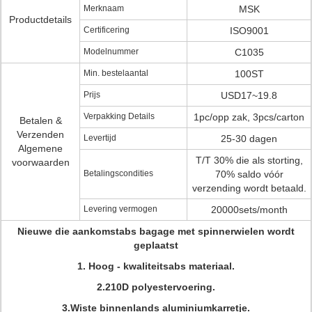
Merknaam
MSK
Productdetails
Certificering
ISO9001
Modelnummer
C1035
Min. bestelaantal
100ST
Prijs
USD17~19.8
Verpakking Details
1pc/opp zak, 3pcs/carton
Betalen &
Verzenden
Levertijd
25-30 dagen
Algemene
T/T 30% die als storting,
voorwaarden
Betalingscondities
70% saldo vóór
verzending wordt betaald.
Levering vermogen
20000sets/month
Nieuwe die aankomstabs bagage met spinnerwielen wordt
geplaatst
1. Hoog - kwaliteitsabs materiaal.
2.210D polyestervoering.
3.Wiste binnenlands aluminiumkarretje.