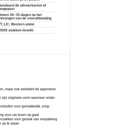
tandaard de uitvoerkarton of
angepast
innen 30~35-dagen na het
ntvangen van de vooruitbetaling
/T, L/C, Western union
0000 stukken /month
gen, maar ook verbetert de algemene
r zijn originele vorm wanneer onder
nsluiten voor gemakkelijk, enig-
ing voor uw leven op gaat
nenzakken voor gemak van verpakking
n op te slaan