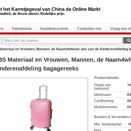
t het Karretjegeval van China de Online Markt
aliteit, de Beste dienst, Redelijke prijs.
ns
Fabrieksreis
Kwaliteitscontrole
Contacteer ons
Vraag een of
ateriaal en Vrouwen, Mannen, de Naam4wheels abs van de Kinderenafdeling 
BS Materiaal en Vrouwen, Mannen, de Naam4wh
nderenafdeling bagagereeks
Productdetails:
Plaats van
Yi
herkomst:
Merknaam:
K
Certificering:
IS
Modelnummer:
K
Betalen & Verzenden
Min. bestelaantal:
5
Prijs:
G