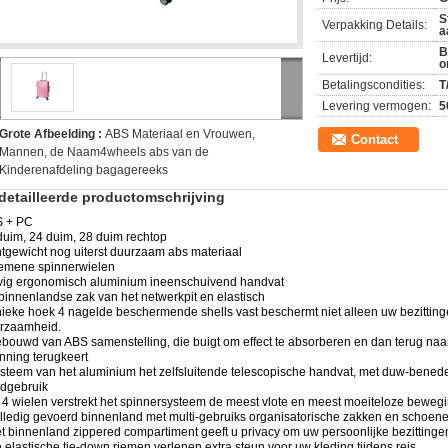
S
Verpakking Details:
a
B
Levertijd:
o
Betalingscondities:
T
Levering vermogen:
5
Grote Afbeelding :
ABS Materiaal en Vrouwen,
Contact
Mannen, de Naam4wheels abs van de
Kinderenafdeling bagagereeks
detailleerde productomschrijving
 + PC
duim, 24 duim, 28 duim rechtop
htgewicht nog uiterst duurzaam abs materiaal
emene spinnerwielen
vig ergonomisch aluminium ineenschuivend handvat
binnenlandse zak van het netwerkpit en elastisch
nieke hoek 4 nagelde beschermende shells vast beschermt niet alleen uw bezittin
rzaamheid.
ebouwd van ABS samenstelling, die buigt om effect te absorberen en dan terug naa
nning terugkeert
ysteem van het aluminium het zelfsluitende telescopische handvat, met duw-benede
dgebruik
 4 wielen verstrekt het spinnersysteem de meest vlote en meest moeiteloze beweg
olledig gevoerd binnenland met multi-gebruiks organisatorische zakken en schoe
et binnenland zippered compartiment geeft u privacy om uw persoonlijke bezittinge
e elastische tie-down riemen verlenen extra steun voor uw kleding tijdens reis