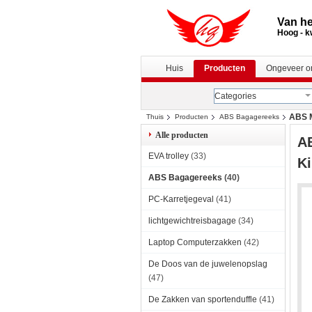
Van he
Hoog - kw
Huis
Producten
Ongeveer o
Categories
ABS M
Thuis
Producten
ABS Bagagereeks
Alle producten
A
EVA trolley
(33)
Ki
ABS Bagagereeks
(40)
PC-Karretjegeval
(41)
lichtgewichtreisbagage
(34)
Laptop Computerzakken
(42)
De Doos van de juwelenopslag
(47)
De Zakken van sportenduffle
(41)