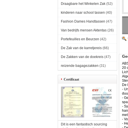
Draagbare het Winkelen Zak
(52)
kinderen naar school tassen
(40)
Fashion Dames Handtassen
(47)
Van bedrijfs mensen Aktentas
(26)
Portefeuilles en Beurzen
(42)
De Zak van de karretjereis
(66)
Ge
De Zakken van de doekreis
(47)
ABS
reizende bagagezakken
(31)
20 
Lic
Alg
Certificaat
Ste
De 
- U
duu
- G
spa
- S
han
met
- V
- H
Dit is een fantastisch sourcing
- D