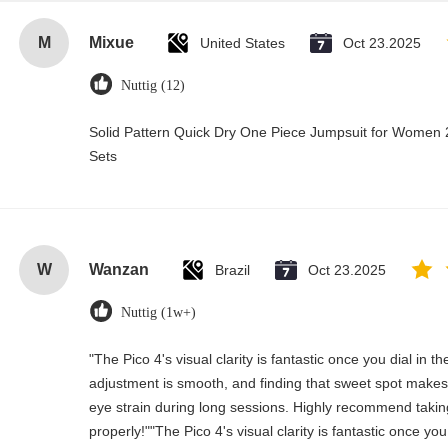
M
Mixue
United States
Oct 23.2025
Nuttig (12)
Solid Pattern Quick Dry One Piece Jumpsuit for Wome
Sets
W
Wanzan
Brazil
Oct 23.2025
Nuttig (1w+)
"The Pico 4's visual clarity is fantastic once you dial in 
adjustment is smooth, and finding that sweet spot makes 
eye strain during long sessions. Highly recommend taking 
properly!""The Pico 4's visual clarity is fantastic once you