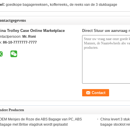
,
,
el:
goedkope bagagereeksen
kofferreeks
de reeks van de 3 stukbagage
ontactgegevens
ina Trolley Case Online Marketplace
Direct Stuur uw aanvraag 
ntactpersoon:
Mr. Roni
x:
86-10-7777777-7777
ndere Producten
OEM Meisjes de Roze die ABS Bagage van PC, ABS
China levert 3 stu
Bagage met Britse vlagdruk wordt geplaatst
bagage stocklot rei