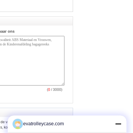
naar ons
(
0
/ 3000)
k de vastgestelde ABS zak van de
evatrolleycase.com
s, koffer, karretjezak