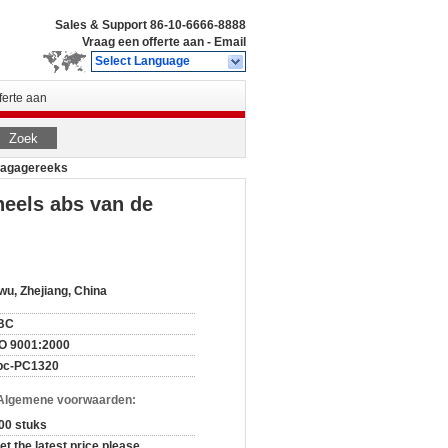
Sales & Support
86-10-6666-8888
Vraag een offerte aan
-
Email
Select Language
ferte aan
Zoek
bagagereeks
eels abs van de
wu, Zhejiang, China
BC
O 9001:2000
bc-PC1320
 Algemene voorwaarden:
00 stuks
et the latest price please