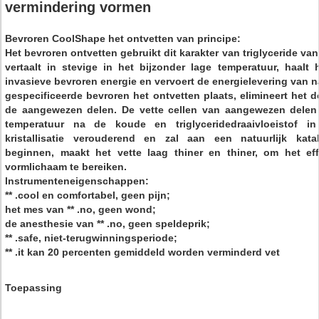
vermindering vormen
Bevroren CoolShape het ontvetten van principe:
Het bevroren ontvetten gebruikt dit karakter van triglyceride va
vertaalt in stevige in het bijzonder lage temperatuur, haalt
invasieve bevroren energie en vervoert de energielevering van 
gespecificeerde bevroren het ontvetten plaats, elimineert het d
de aangewezen delen. De vette cellen van aangewezen delen 
temperatuur na de koude en triglyceridedraaivloeistof i
kristallisatie verouderend en zal aan een natuurlijk kata
beginnen, maakt het vette laag thiner en thiner, om het ef
vormlichaam te bereiken.
Instrumenteneigenschappen:
** .cool en comfortabel, geen pijn;
het mes van ** .no, geen wond;
de anesthesie van ** .no, geen speldeprik;
** .safe, niet-terugwinningsperiode;
** .it kan 20 percenten gemiddeld worden verminderd vet
Toepassing