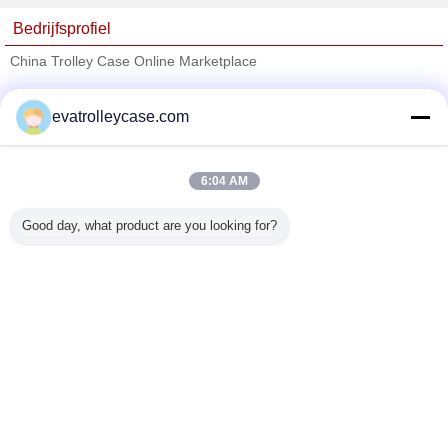
Bedrijfsprofiel
China Trolley Case Online Marketplace
Verified Leveranciers
evatrolleycase.com
Trust Seal
Verified Suplier
6:04 AM
Thuis
Good day, what product are you looking for?
Alle producten
Ongeveer ons
Contacteer ons
Vraag een offerte aan
Veranderingstaal