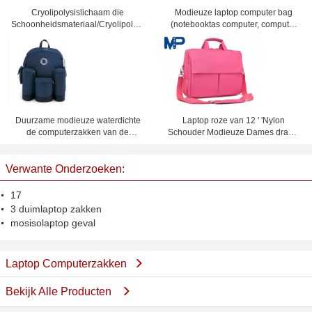
Cryolipolysislichaam die
Modieuze laptop computer bag
Schoonheidsmateriaal/Cryolipolysis-
(notebooktas computer, computer
Vermageringsdieetmachine voor
niet-lederen tas)
Niet-invasieve Vette Vermindering
vormen
Duurzame modieuze waterdichte
Laptop roze van 12 ' 'Nylon
de computerzakken van de
Schouder Modieuze Dames draagt
reisrugzak met douaneembleem
Zakkenaktentas voor Notitieboekje
iPad
Verwante Onderzoeken:
17
3 duimlaptop zakken
mosisolaptop geval
Laptop Computerzakken
Bekijk Alle Producten