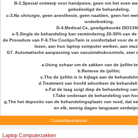
B-2.Special ontwerp voor handpeice, geen om het even we
gebeëindigd de behandeling.
c-3.No chirurgie, geen anesthesie, geen naalden, geen het met
onderbreking.
D-4.Medical Ce, goedgekeurde ISO134
e-5.Single de behandeling kan vermindering 20-30% van de 
de Procedure van F-6.The CoolipoTwin is comfortabel voor de m
lezen, aan hun laptop computer werken, aan muzi
G7. Automatische aanpassing van vacuümdrukcontrole, zeer w
a.Using schaar om de zakken van de ijsfilm t
b.Remove de ijsfilm;
c.The de ijsfilm is in bijlage aan de behandeli
d.Treatment van hoofd adsorbeer de behandeli
e.Fat de laag zuigt diep de behandeling van
f.Take onderaan de behandeling van ho
g.The het deposito van de behandelingsplaats van rood, dat ee
en elk, weinig dagen langzaam verdwijn
Contactleverancier
Laptop Computerzakken