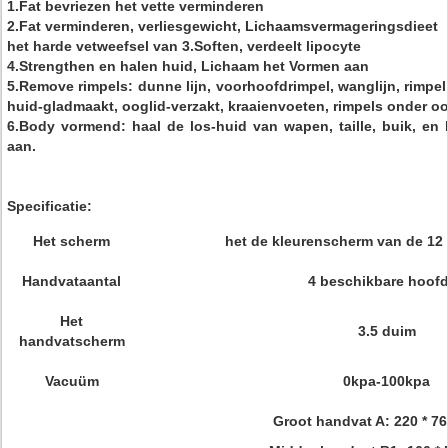
1.Fat bevriezen het vette verminderen
2.Fat verminderen, verliesgewicht, Lichaamsvermageringsdieet
het harde vetweefsel van 3.Soften, verdeelt lipocyte
4.Strengthen en halen huid, Lichaam het Vormen aan
5.Remove rimpels: dunne lijn, voorhoofdrimpel, wanglijn, rimpel r
huid-gladmaakt, ooglid-verzakt, kraaienvoeten, rimpels onder oo
6.Body vormend: haal de los-huid van wapen, taille, buik, en
aan.
Specificatie:
Het scherm
het de kleurenscherm van de 12
Handvataantal
4 beschikbare hoof
Het
3.5 duim
handvatscherm
Vacuüm
0kpa-100kpa
Groot handvat A: 220 * 