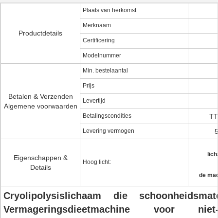
Plaats van herkomst
Merknaam
Productdetails
Certificering
Modelnummer
Min. bestelaantal
Prijs
Betalen & Verzenden
Levertijd
Algemene voorwaarden
Betalingscondities
TT
Levering vermogen
lic
Eigenschappen &
Hoog licht:
Details
de mac
Cryolipolysislichaam die schoonheidsmateri
Vermageringsdieetmachine voor niet-