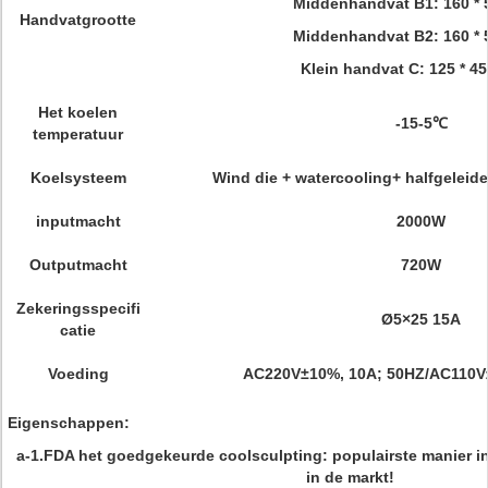
Middenhandvat B1: 160 *
Handvatgrootte
Middenhandvat B2: 160 *
Klein handvat C: 125 * 4
Het koelen
-15-5℃
temperatuur
Koelsysteem
Wind die + watercooling+ halfgeleide
inputmacht
2000W
Outputmacht
720W
Zekeringsspecifi
Ø5×25 15A
catie
Voeding
AC220V±10%, 10A; 50HZ/AC110V
Eigenschappen:
a-1.FDA het goedgekeurde coolsculpting: populairste manier in
in de markt!