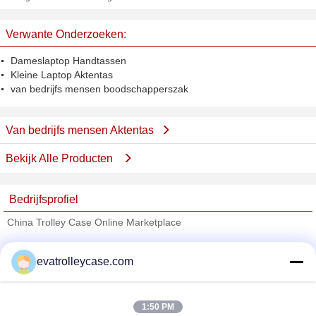
Zak hoge capaciteit met Fijn
vriendschappelijke ipadmensen
vakmanschap
doen zwart in zakken of
Verwante Onderzoeken:
donkerblauw
Dameslaptop Handtassen
Kleine Laptop Aktentas
van bedrijfs mensen boodschapperszak
Van bedrijfs mensen Aktentas
Bekijk Alle Producten
Bedrijfsprofiel
China Trolley Case Online Marketplace
Verified Leveranciers
evatrolleycase.com
Trust Seal
Verified Suplier
1:50 PM