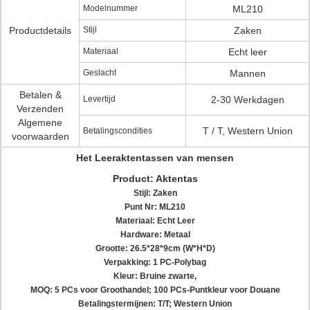
Modelnummer
ML210
Productdetails
Stijl
Zaken
Materiaal
Echt leer
Geslacht
Mannen
Betalen &
Levertijd
2-30 Werkdagen
Verzenden
Algemene
T / T, Western Union
Betalingscondities
voorwaarden
Het Leeraktentassen van mensen
Product: Aktentas
Stijl: Zaken
Punt Nr: ML210
Materiaal:
Echt
Leer
Hardware: Metaal
Grootte: 26.5*28*9cm (W*H*D)
Verpakking: 1 PC-Polybag
Kleur: Bruine zwarte,
MOQ: 5 PCs voor Groothandel;
100 PCs-Puntkleur voor Douane
Betalingstermijnen: T/T; Western Union