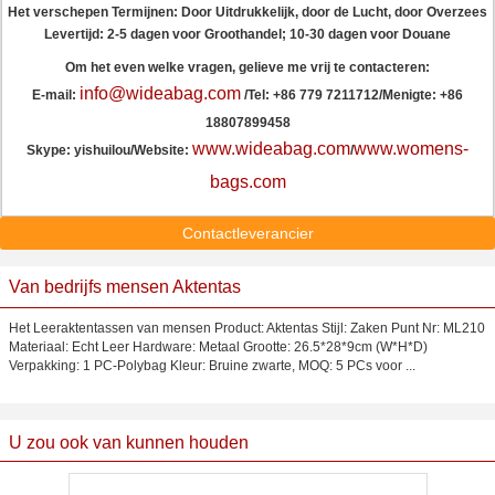
Het verschepen Termijnen: Door Uitdrukkelijk, door de Lucht, door Overzees
Levertijd: 2-5 dagen voor Groothandel; 10-30 dagen voor Douane
Om het even welke vragen, gelieve me vrij te contacteren:
info@wideabag.com
E-mail:
/Tel: +86 779 7211712/Menigte: +86
18807899458
www.wideabag.com
www.womens-
Skype: yishuilou/Website:
/
bags.com
Contactleverancier
Van bedrijfs mensen Aktentas
Het Leeraktentassen van mensen Product: Aktentas Stijl: Zaken Punt Nr: ML210
Materiaal: Echt Leer Hardware: Metaal Grootte: 26.5*28*9cm (W*H*D)
Verpakking: 1 PC-Polybag Kleur: Bruine zwarte, MOQ: 5 PCs voor ...
U zou ook van kunnen houden