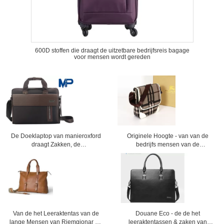
600D stoffen die draagt de uitzetbare bedrijfsreis bagage
voor mensen wordt gereden
De Doeklaptop van manieroxford
Originele Hoogte - van van de
draagt Zakken, de
bedrijfs mensen van de
Boodschapperszak van
kwaliteitsmanier de
Bedrijfshandtasmensen
aktentashandtassen handtassen
2014 hoogste verkopende mensen
voor mensen
Van de het Leeraktentas van de
Douane Eco - de de het
lange Mensen van Riemgionar de
leeraktentassen & zaken van