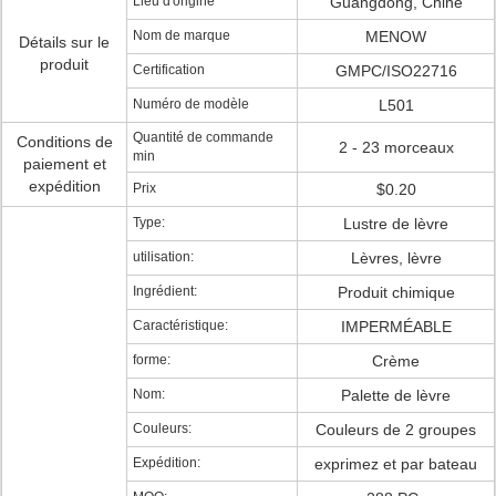
Lieu d'origine
Guangdong, Chine
Nom de marque
MENOW
Détails sur le
produit
Certification
GMPC/ISO22716
Numéro de modèle
L501
Quantité de commande
Conditions de
2 - 23 morceaux
min
paiement et
expédition
Prix
$0.20
Type:
Lustre de lèvre
utilisation:
Lèvres, lèvre
Ingrédient:
Produit chimique
Caractéristique:
IMPERMÉABLE
forme:
Crème
Nom:
Palette de lèvre
Couleurs:
Couleurs de 2 groupes
Expédition:
exprimez et par bateau