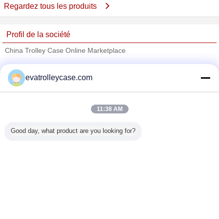
Regardez tous les produits
Profil de la société
China Trolley Case Online Marketplace
Fournisseurs vérifié
evatrolleycase.com
Trust Seal
Verified Suplier
11:38 AM
Accueil
Good day, what product are you looking for?
Tous les produits
Au sujet de nous
Contactez-nous
Demande de soumission
Changez la langue