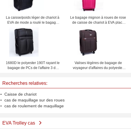
La caisse/poids léger de chariot à
Le bagage mignon à roues de rose
EVA de mode a roulé le bagage
de caisse de chariot à EVA place
ensemble de valise de noir de 3
femmes 18"/20"/24"/28" coutume
morceaux
1680D le polyester 190T rayant le
Valises légères de bagage de
bagage de PCs de l'affaire 3 de
voyageur d'affaires du polyester
chariot à EVA a placé avec et sac
600D avec à quatre roues
de maille à l'intérieur
Recherches relatives:
Caisse de chariot
cas de maquillage sur des roues
cas de roulement de maquillage
EVA Trolley cas