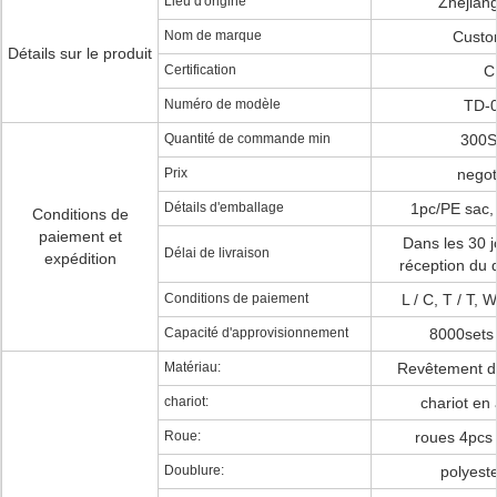
Lieu d'origine
Zhejian
Nom de marque
Custo
Détails sur le produit
Certification
C
Numéro de modèle
TD-
Quantité de commande min
300
Prix
negot
Détails d'emballage
1pc/PE sac,
Conditions de
paiement et
Dans les 30 j
Délai de livraison
expédition
réception du
Conditions de paiement
L / C, T / T,
Capacité d'approvisionnement
8000sets
Matériau:
Revêtement d
chariot:
chariot en
Roue:
roues 4pcs
Doublure:
polyest