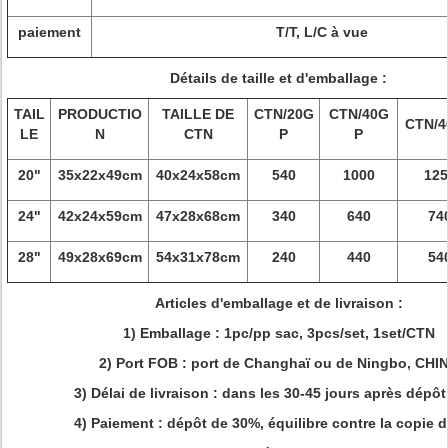
paiement
T/T, L/C à vue
Détails de taille et d'emballage :
TAIL
PRODUCTIO
TAILLE DE
CTN/20G
CTN/40G
CTN/
LE
N
CTN
P
P
20"
35x22x49cm
40x24x58cm
540
1000
125
24"
42x24x59cm
47x28x68cm
340
640
74
28"
49x28x69cm
54x31x78cm
240
440
54
Articles d'emballage et de livraison :
1)
Emballage : 1pc/pp sac, 3pcs/set, 1set/CTN
2)
Port FOB : port de Changhaï ou de Ningbo, CHI
3)
Délai de livraison : dans les 30-45 jours après dépôt
4) Paiement : dépôt de 30%, équilibre contre la copie 