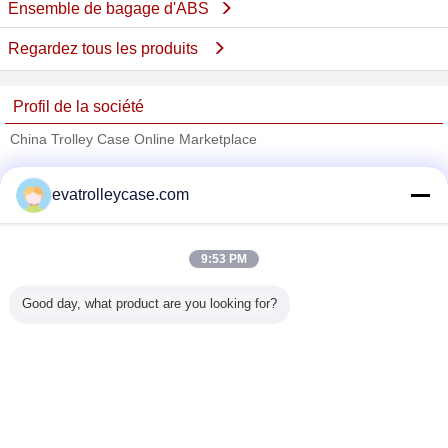
Ensemble de bagage d'ABS
Regardez tous les produits
Profil de la société
China Trolley Case Online Marketplace
Fournisseurs vérifié
evatrolleycase.com
Trust Seal
Verified Suplier
9:53 PM
Accueil
Good day, what product are you looking for?
Tous les produits
Au sujet de nous
Contactez-nous
Demande de soumission