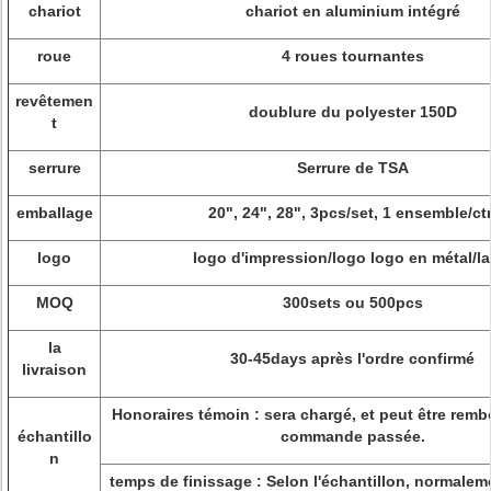
chariot
chariot en aluminium intégré
roue
4 roues tournantes
revêtemen
doublure du polyester 150D
t
serrure
Serrure de TSA
emballage
20", 24", 28", 3pcs/set, 1 ensemble/ct
logo
logo d'impression/logo logo en métal/la
MOQ
300sets ou 500pcs
la
30-45days après l'ordre confirmé
livraison
Honoraires témoin : sera chargé, et peut être remb
échantillo
commande passée.
n
temps de finissage : Selon l'échantillon, normaleme