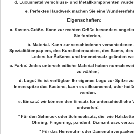
d.
Luxusmetallverschluss- und Metallkomponenten wurden
e.
Perfektes Handwerk machen Sie eine Wundererfah
Eigenschaften
:
a.
Kasten-Größe
: Kann zur rechten Größe besonders angefer
Sie forderten;
b.
Material
: Kann zur verschiedenen verschiedenen 
Spezialitätenpapiers, des Kunstlederpapiers, des Samts, des
Leders für Äußeres und Inneneinsatz geändert we
c.
Farbe
: Jedes unterschiedliche Material haben normalerwei
zu wählen;
d.
Logo
: Es ist verfügbar, Ihr eigenes Logo zur Spitze 
Innerespitze des Kastens, kann es silkscreened, oder hei
werden.
e.
Einsatz
: wir können den Einsatz für unterschiedliche
entwerfen:
* Für den Schmuck oder Schmucksatz, die, wie Halskette
Ohrring, Fingerring, pandent, Diamant usw. verpa
* Für das Herrenuhr- oder Damenuhrverpacken