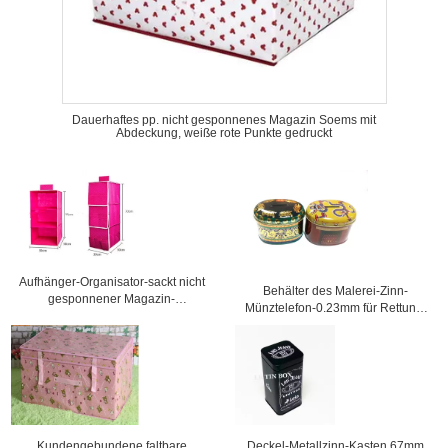
Dauerhaftes pp. nicht gesponnenes Magazin Soems mit
Abdeckung, weiße rote Punkte gedruckt
Aufhänger-Organisator-sackt nicht
Behälter des Malerei-Zinn-
gesponnener Magazin-
Münztelefon-0.23mm für Rettung,
Wandschrank-hängender Speicher
105x75x80mm
Rose ein
Kundengebundene faltbare
Deckel-Metallzinn-Kasten 67mm