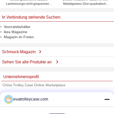
Laminierungs-nicht gesponnene
Metallgewürz-Zinn-quadratische
Voorratsbehälter, rosa/Gelb/Blau
Magazine Airtighted innerer
In Verbindung stehende Suchen:
Voorratsbehälter
ikea Magazine
Magazin im Freien
Schmuck-Magazin
Sehen Sie alle Produkte an
Unternehmensprofil
China Trolley Case Online Marketplace
Überprüfte Lieferanten
evatrolleycase.com
Trust Seal
Verified Suplier