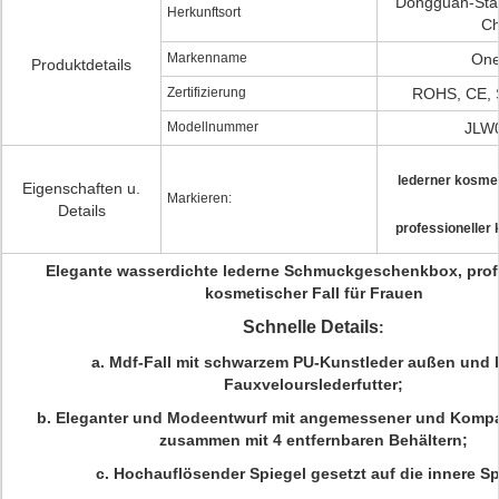
Dongguan-Sta
Herkunftsort
Ch
Markenname
One
Produktdetails
Zertifizierung
ROHS, CE, 
Modellnummer
JLW
lederner kosmet
Eigenschaften u.
Markieren:
Details
professioneller 
Elegante wasserdichte lederne Schmuckgeschenkbox, profe
kosmetischer Fall für Frauen
Schnelle Details
:
a.
Mdf-Fall mit schwarzem PU-Kunstleder außen und 
Fauxvelourslederfutter;
b.
Eleganter und Modeentwurf mit angemessener und Komp
zusammen mit 4 entfernbaren Behältern;
c.
Hochauflösender Spiegel gesetzt auf die innere Sp