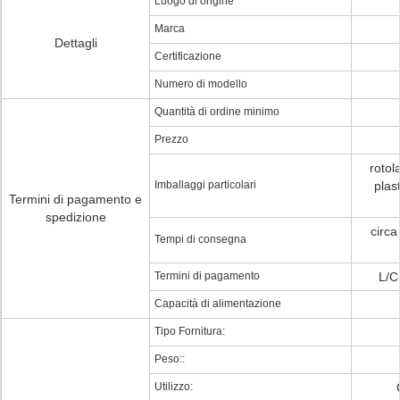
Luogo di origine
Marca
Dettagli
Certificazione
Numero di modello
Quantità di ordine minimo
Prezzo
rotol
Imballaggi particolari
plas
Termini di pagamento e
spedizione
circa
Tempi di consegna
Termini di pagamento
L/C
Capacità di alimentazione
Tipo Fornitura:
Peso::
Utilizzo: