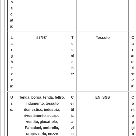
o
s
ci
at
a:
L
57/58"
T
Tessuto
C
a
e
a
r
c
r
g
ni
at
h
c
te
e
h
ri
z
e:
st
z
ic
a:
a:
U
Tenda, borsa, tenda, feltro,
C
EN, SGS
C
s
indumento, tessuto
er
o
o:
domestico, industria,
tif
nt
rivestimento, scarpe,
ic
e
vestito, giocattolo,
a
g
Pantaloni, ombrello,
zi
gi
tappezzeria, nozze
o
o