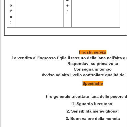
o
e
r
:
e
:
I nostri servizi
La vendita all'ingrosso figlia il tessuto della lana nell'alta 
Rispondavi su prima volta
Consegna in tempo
Avviso ad alto livello controllare qualità de
Specifiche
tiro generale tricottato lana delle pecore 
1. Sguardo lussuoso;
2. Sensibilità meravigliosa;
3. Buon valore della moneta