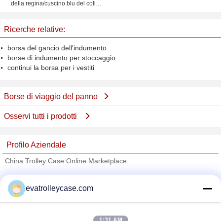
della regina/cuscino blu del collo
di viaggio schiuma di memoria
Ricerche relative:
borsa del gancio dell'indumento
borse di indumento per stoccaggio
continui la borsa per i vestiti
Borse di viaggio del panno
Osservi tutti i prodotti
Profilo Aziendale
China Trolley Case Online Marketplace
Fornitori Verified
evatrolleycase.com
Trust Seal
Verified Suplier
1:31 AM