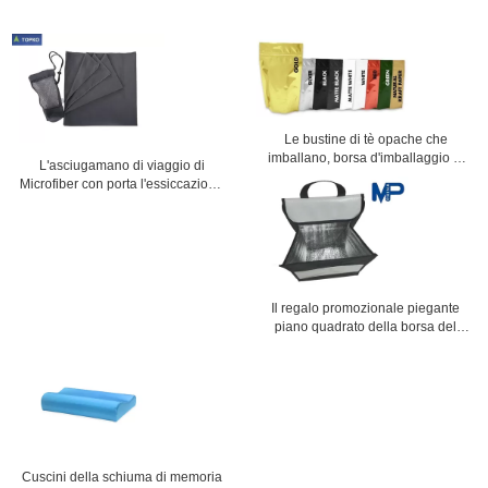
Le bustine di tè opache che
imballano, borsa d'imballaggio di
L'asciugamano di viaggio di
rivestimento del caffè della
Microfiber con porta l'essiccazione
chiusura lampo stanno su
assorbente della borsa e veloce
ultra compatta
Il regalo promozionale piegante
piano quadrato della borsa del
dispositivo di raffreddamento del
pranzo ha isolato i dispositivi di
raffreddamento del pranzo
Cuscini della schiuma di memoria