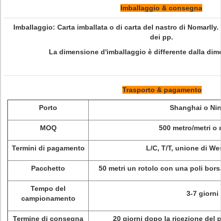
Imballaggio & consegna
Imballaggio: Carta imballata o di carta del nastro di Nomarlly.
dei pp.
La dimensione d'imballaggio è differente dalla dime
Trasporto & pagamento
Porto
Shanghai o Ni
MOQ
500 metro/metri o
Termini di pagamento
L/C, T/T, unione di We
Pacchetto
50 metri un rotolo con una poli bors
Tempo del
3-7 giorni
campionamento
Termine di consegna
20 giorni dopo la ricezione del 