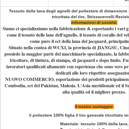
te
Tessuto della lana degli agnelli del poliestere di dimensione 
tricottata del tiro, Strizzacervelli-Resis
Informazioni di società:
Siamo ci specializziamo nella fabbricazione & esportando i vari gen
come il tessuto delle lane dell'agnello, il tessuto di corallo del vel
come pure il ect della lana del jacquard, principalm
Situato nella contea di WUXI, la provincia di JIANGSU
possiede la maggior parte del macchinario specializzato, la fabbric
tricottare, di tintura, di stampa, di jacquard e dopo finito. F
lavoratori qualificati altamente con esperienza che sono vero p
dedicati alle loro rispettive assegnazio
NUOVO COMMERCIO, esportazione dei prodotti pricipalmente
Combodia, ect del Pakistan, Malesia. L'Asia meridionale ed il S
alta qualità ed il migliore prezzo.
Il nostro vantaggio:
il poliestere 100% figlia il tiro generale tricottato t
Materiale: tessuto 100% della lana.