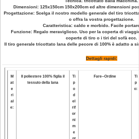
Tecnica: tricottato dalla macchina.
Dimensioni: 125x150cm 150x200cm ed altre dimensioni po
Progettazione: Scelga il nostro modello generale del tiro tricott
o offra la vostra progettazione.
Caratteristica: caldo e morbido. Facile portare
Funzione: Regalo meraviglioso. Uso per la coperta di viaggio e
coperte di tiro o i tiri del sofà ecc.
Il tiro generale tricottato lana delle pecore di 100% è adatto a si
Dettagli rapidi:
M
Il poliestere 100% figlia il
Ti
Fare--Ordine
Ti
at
tessuto della lana
p
p
e
o
o:
ri
d
al
el
e:
rif
or
ni
m
e
nt