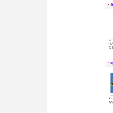
휴
로
대
방
어
C
상