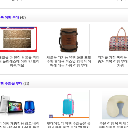
복 여행 부대
(47)
개질을 한 던짐 담요를 위한
새로운 다기능 유행 화포 포도
지퍼를 가진 귀여운 
형 폴리에스테 어린 양 모직
수확 휴대용 퍼스널 컴퓨터 어
증거 피복 여행 부대
피복/직물
깨에 매는 가방 여행 부대
가방
행 수화물 부대
(31)
외 여행 재충전용 최고 베이
덧대어깁기 여행 수화물은 유
주문 여행 목 베개
 작은 서라운드 사운드 블루
행 4 바퀴 학교 부대 20 인치
극단적으로 부드럽게