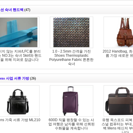
션 숙녀 핸드백
(47)
이지 않는 지퍼/LFC를 분리
1.0 - 2.5mm 간격을 가진
2012 Handbag,
 NO.3는 숙녀 Skirt와 핸드
Shoes Thermoplastic
름 가장 새로운 
을 위해 지퍼로 잠급니다
Polyurethane Fabric 튼튼한
숙녀
ens 사업 서류 가방
(26)
ns 가죽 서류 가방 ML210
600D 직물 팽창할 수 있는 사
유행 옥스포드 피복
업 여행은 남자를 위해 선회된
스널 컴퓨터는 부대,
수화물을 계속합니다
백 Mens 메신저 
니다