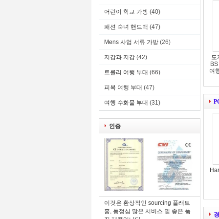
어린이 학교 가방
(40)
패션 숙녀 핸드백
(47)
Mens 사업 서류 가방
(26)
지갑과 지갑
(42)
도
BS
여행
트롤리 여행 부대
(66)
피복 여행 부대
(47)
P
여행 수화물 부대
(31)
인증
Ha
이것은 환상적인 sourcing 플래트
홈, 동정심 많은 서비스 및 좋은 품
경