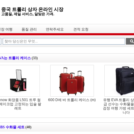
중국 트롤리 상자 온라인 시장
고품질, 제일 서비스, 알맞은 가격.
공장 여행
품질 관리
연락주세요
견적 요청
VA는 트롤리 케이스
(33)
now 화장품 L501 트루 컬
600 D에 바 트롤리 케이스 (m)
유행 EVA 트롤리 
 메이크업 고정되는 입술 팔
급 선수는 수화물을
레트
검정 여행 가방 세
니다
BS 수화물 세트
(40)