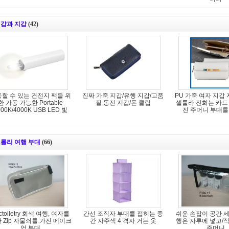
갑과 지갑
(42)
할 수 있는 건전지 팩을 위
진짜 가죽 지갑/유행 지갑/고품
PU 가죽 여자 지갑 지
한 가동 가능한 Portable
질 동전 지갑/돈 클립
셀룰라 전화는 카드
000K/4000K USB LED 빛
진 주머니 부대를
롤리 여행 부대
(66)
ctoiletry 회색 여행, 여자를
간선 조직자 부대를 접히는 중
쉬운 손잡이 공간 
 Zip 자물쇠를 가진 메이크
간 자주색 4 격자 거는 옷
행은 자루에 넣고/
업 부대
주머니