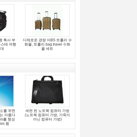
여행 특사 부
다채로운 경량 아BS 트롤리 수
에스테 여행
화물, 트롤리 bag.travel 수화
부대
물 세트
소를 위한
세련 된 노트북 컴퓨터 가방
는 아름다
(노트북 컴퓨터 가방, 가죽이
ysis를 형성
아닌 컴퓨터 가방)
sis 몸