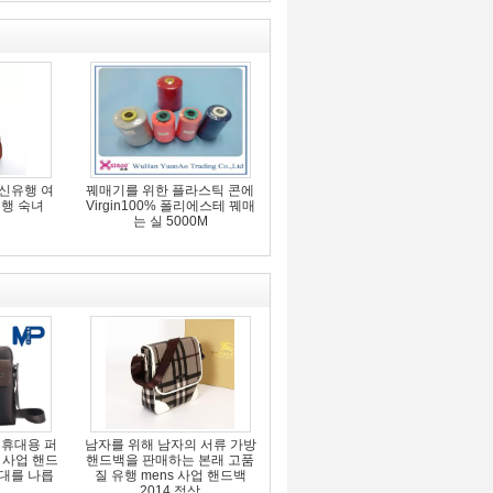
 최신유행 여
꿰매기를 위한 플라스틱 콘에
유행 숙녀
Virgin100% 폴리에스테 꿰매
는 실 5000M
 휴대용 퍼
남자를 위해 남자의 서류 가방
 사업 핸드
핸드백을 판매하는 본래 고품
부대를 나릅
질 유행 mens 사업 핸드백
2014 정상