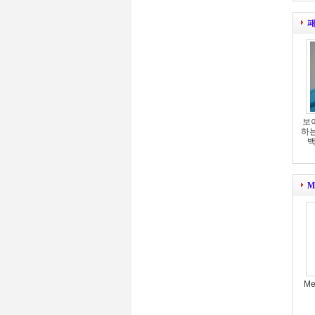
패
보
하는
백
M
Me