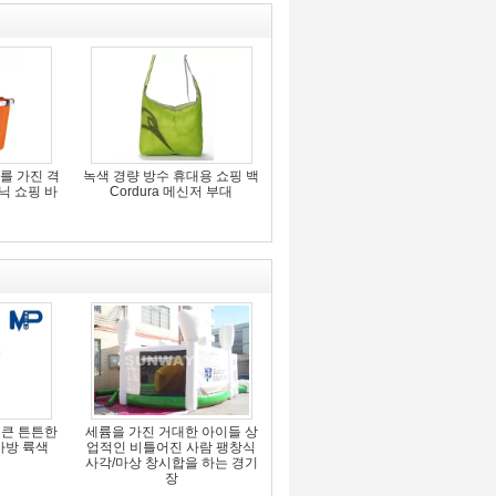
cm를 가진 격
녹색 경량 방수 휴대용 쇼핑 백
크닉 쇼핑 바
Cordura 메신저 부대
 큰 튼튼한
세륨을 가진 거대한 아이들 상
가방 륙색
업적인 비틀어진 사람 팽창식
사각/마상 창시합을 하는 경기
장