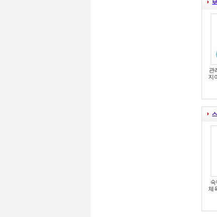
보
관
지
스
숙
체