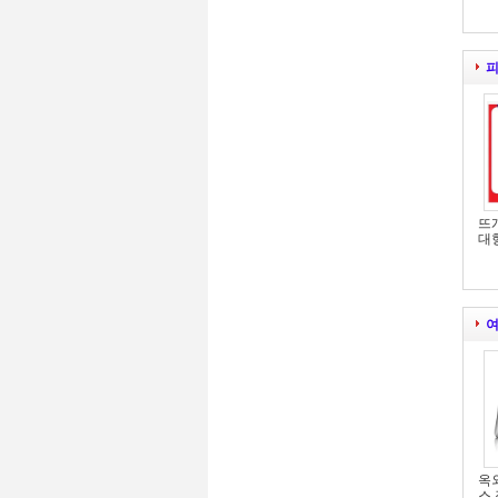
피
뜨
대
여
옥
스