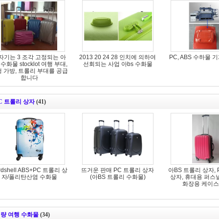
자기는 3 조각 고정되는 아
2013 20 24 28 인치에 의하여
PC, ABS 수하물 
 수화물 stocklot 여행 부대,
선회되는 사업 아bs 수화물
 가방, 트롤리 부대를 공급
합니다
C 트롤리 상자
(41)
rdshell ABS+PC 트롤리 상
뜨거운 판매 PC 트롤리 상자
아BS 트롤리 상자, 
자/폴리탄산염 수화물
(아BS 트롤리 수화물)
상자, 휴대용 퍼스
화장용 케이스 e
량 여행 수화물
(34)