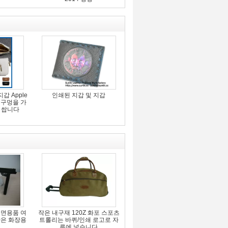
갑 Apple
인쇄된 지갑 및 지갑
 구멍을 가
 쌉니다
세면용품 여
작은 내구재 120Z 화포 스포츠
작은 화장용
트롤리는 바퀴/인쇄 로고로 자
루에 넣습니다