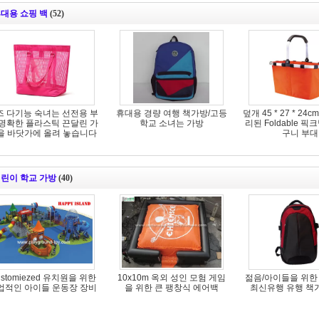
대용 쇼핑 백
(52)
즈 다기능 숙녀는 선전용 부
휴대용 경량 여행 책가방/고등
덮개 45 * 27 * 24
/명확한 플라스틱 끈달린 가
학교 소녀는 가방
리된 Foldable 픽
을 바닷가에 올려 놓습니다
구니 부대
린이 학교 가방
(40)
ustomiezed 유치원을 위한
10x10m 옥외 성인 모험 게임
젊음/아이들을 위한
업적인 아이들 운동장 장비
을 위한 큰 팽창식 에어백
최신유행 유행 책