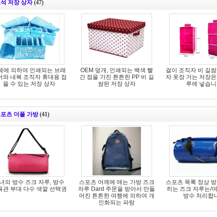
석 저장 상자
(47)
례에 의하여 인쇄되는 브래
OEM 덮개, 인쇄되는 백색 빨
걸이 조직자 비 길쌈
어와 내복 조직자 휴대용 접
간 점을 가진 튼튼한 PP 비 길
자 옷장 거는 저장은
을 수 있는 저장 상자
쌈된 저장 상자
루에 넣습
포츠 더플 가방
(41)
녀의 방수 즈크 자루, 방수
스포츠 어깨에 매는 가방 즈크
스포츠 목록 정상 방
육관 부대 다수 색깔 선택권
자루 Dard 주문을 받아서 만들
히는 즈크 자루는/
어진 튼튼한 여행에 의하여 개
방수 처리합
인화되는 파랑