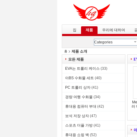
집
제품
우리에 대하여
Categories
제품 소개
홈
모든 제품
E
EVA는 트롤리 케이스
(33)
아BS 수화물 세트
(40)
PC 트롤리 상자
(41)
경량 여행 수화물
(34)
Me
휴대용 컴퓨터 부대
(42)
러
보석 저장 상자
(47)
스포츠 더플 가방
(41)
아
휴대용 쇼핑 백
(52)