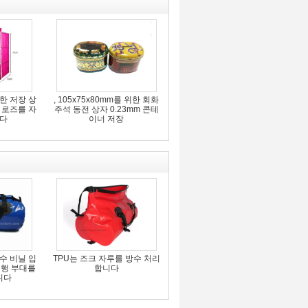
한 저장 상
, 105x75x80mm를 위한 회화
 로즈를 자
주석 동전 상자 0.23mm 콘테
니다
이너 저장
수 비닐 입
TPU는 즈크 자루를 방수 처리
여행 부대를
합니다
니다