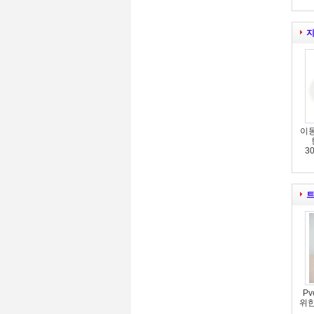
지
이동
3
트
Pv
위한