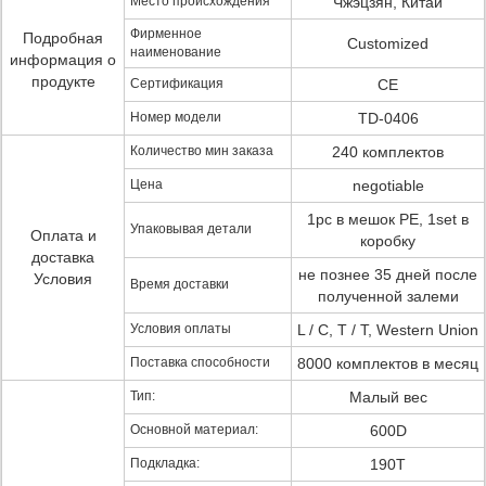
Место происхождения
Чжэцзян, Китай
Фирменное
Подробная
Customized
наименование
информация о
продукте
Сертификация
CE
Номер модели
TD-0406
Количество мин заказа
240 комплектов
Цена
negotiable
1pc в мешок PE, 1set в
Упаковывая детали
Оплата и
коробку
доставка
не познее 35 дней после
Условия
Время доставки
полученной залеми
Условия оплаты
L / C, T / T, Western Union
Поставка способности
8000 комплектов в месяц
Тип:
Малый вес
Основной материал:
600D
Подкладка:
190T