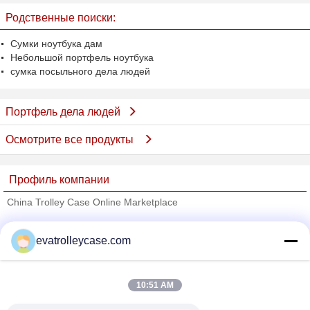
кладут черноту в мешки или
Родственные поиски:
синее
Сумки ноутбука дам
Небольшой портфель ноутбука
сумка посыльного дела людей
Портфель дела людей
Осмотрите все продукты
Профиль компании
China Trolley Case Online Marketplace
проверенных поставщиков
evatrolleycase.com
Trust Seal
Verified Suplier
10:51 AM
Главная страница