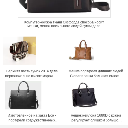
Компьтер-книжка ткани Оксфорда способа носит
мешки, мешок посыльного людей сумки дела
Верхняя часть сумок 2014 дела
Мешка портфеля длинних людей
первоначально высокомарочных
Gionar планки большая емкость
людей способа продавая сумки
кожаного с точным workmanship
портфеля людей для людей
Изготовленное на заказ Eco -
мешок нейлона 1680D с кожей
портфели содружественных
регулирует слишком большой
людей ipad кожаные & дело
мешок портфеля людей