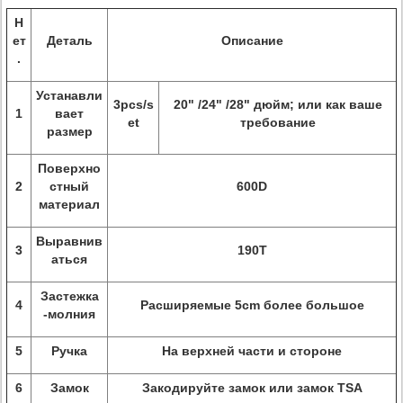
Н
ет
Деталь
Описание
.
Устанавли
3pcs/s
20" /24" /28" дюйм; или как ваше
1
вает
et
требование
размер
Поверхно
2
стный
600D
материал
Выравнив
3
190T
аться
Застежка
4
Расширяемые 5cm более большое
-молния
5
Ручка
На верхней части и стороне
6
Замок
Закодируйте замок или замок TSA