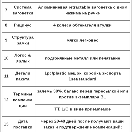
Система
Алюминиевая retractable вагонетка с дном
7
вагонетки
нажима на ручке
8
Рицинус
4 колеса обтекателя втулки
Структура
9
мягко легковес
рамки
Логос &
10
подгонянные металл или печатание
ярлык
Детали
1pc/plastic мешок, коробка экспорта
11
пакета
1set/standard
залемь 30%, баланс перед пересылкой или
Термины
против экземпляра BL
12
компенса
ции
TT, L/C в виде приемлемое
Дата
через 20-40 дней после получают ваши
13
поставки
заказ и подтверждение компенсаций;