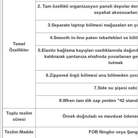
2. Tam özellikli organizasyon paneli depolar derg
seyahat aksesuarları
3.Separate laptop bölmesi mağazaları en ço
4.Smooth in-line paten tekerlekleri ve kili
Temel
Özellikler
5.Elastic bağlama kayışları vardıklarında dağını
kaldırarak çantanıza etrafında yuvarlanan ge
tutmak
6.Zippered örgü bölmesi ana bölmeden çorap v
7.Side su şişesi cebi
8.When tam dik sap yerden "42 standla
Toplu teslim
Örnek doğruladı ve mevduat ödene
süresi
Teslim Madde
FOB Ningbo veya Şang