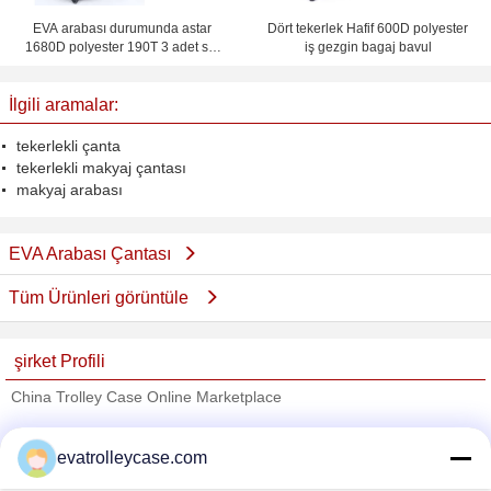
EVA arabası durumunda astar
Dört tekerlek Hafif 600D polyester
1680D polyester 190T 3 adet set
iş gezgin bagaj bavul
ve iç file Bagaj
İlgili aramalar:
tekerlekli çanta
tekerlekli makyaj çantası
makyaj arabası
EVA Arabası Çantası
Tüm Ürünleri görüntüle
şirket Profili
China Trolley Case Online Marketplace
Onaylı Tedarikçi
evatrolleycase.com
Trust Seal
Verified Suplier