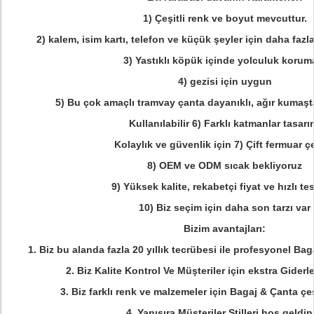
1)
Çeşitli renk ve boyut mevcuttur.
2)
kalem, isim kartı, telefon ve küçük şeyler için daha fazl
3)
Yastıklı köpük içinde yolculuk korum
4)
gezisi için uygun
5)
Bu çok amaçlı tramvay çanta dayanıklı, ağır kumaşta
Kullanılabilir 6) Farklı katmanlar tasarı
Kolaylık ve güvenlik için
7)
Çift fermuar 
8)
OEM ve ODM sıcak bekliyoruz
9)
Yüksek kalite, rekabetçi fiyat ve hızlı te
10)
Biz seçim için daha son tarzı var
Bizim avantajları:
1. Biz bu alanda fazla 20 yıllık tecrübesi ile profesyonel Bag
2. Biz Kalite Kontrol Ve Müşteriler için ekstra Giderl
3. Biz farklı renk ve malzemeler için Bagaj & Çanta çeşi
4. Yanısıra Müşteriler Stilleri hoş geldin