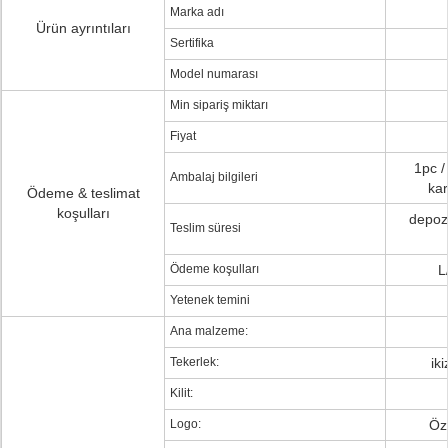
Marka adı
Ürün ayrıntıları
Sertifika
Model numarası
Min sipariş miktarı
Fiyat
1pc /
Ambalaj bilgileri
kar
Ödeme & teslimat
koşulları
depozi
Teslim süresi
Ödeme koşulları
L
Yetenek temini
Ana malzeme:
Tekerlek:
ik
Kilit:
Logo:
Öze