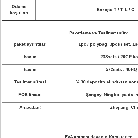
Ödeme
Bakışta T / T, L / C
koşulları
Paketleme ve Teslimat ürün:
paket ayrıntıları
1pc / polybag, 3pcs / set, 1s
hacim
233sets / 20GP ko
hacim
572sets / 40HQ
Teslimat süresi
% 30 depozito alındıktan son
FOB limanı
Şangay, Ningbo, ya da ih
Anavatan:
Zhejiang, Ch
EVA arabası davanın Karakterler: