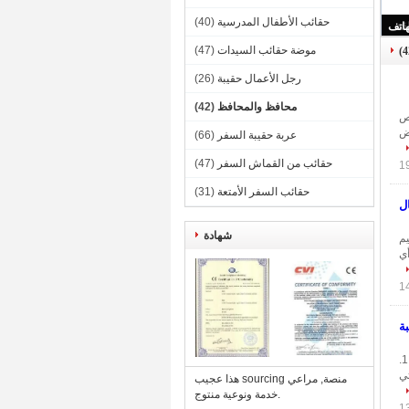
حقائب الأطفال المدرسية
(40)
موضة حقائب السيدات
(47)
رجل الأعمال حقيبة
(26)
محافظ والمحافظ
(42)
مخصّص
1W/, ضوء منخفض
عربة حقيبة السفر
(66)
حقائب من القماش السفر
(47)
حقائب السفر الأمتعة
(31)
ل
شهادة
يم
أي
ة
بو الجلود المرأة محفظة محفظة أبل حالات الهاتف الخليوي الحقيبة حقيبة مع فتحة لبطاقة 6S فون وصف: 1.
احظ 3، هواوي ماتي
هذا عجيب sourcing منصة, مراعي
خدمة ونوعية منتوج.