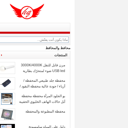
محافظ والمحافظ
المنتجات
مرن قابل للنقل 3000K/4000K
USB led ضوء لمتحرّك بطارية
حزمة
محفظة جلد طبيعي المحفظة /
أزياء / جودة عالية محفظة النقود /
المال كليب
بو الجلود المرأة محفظة محفظة
أبل حالات الهاتف الخليوي الحقيبة
حقيبة مع فتحة بطاقة
محفظة المطبوعة والمحفظة
دليل على المياه سامسونج