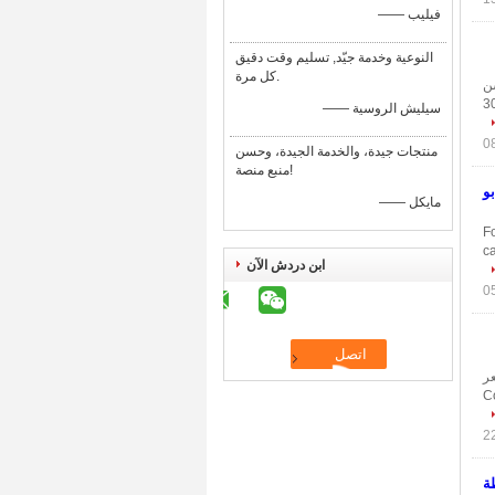
—— فيليب
النوعية وخدمة جيّد, تسليم وقت دقيق
كل مرة.
: شنتشن
افظ إنتاج القدرة: 300000
—— سيليش الروسية
منتجات جيدة، والخدمة الجيدة، وحسن
منبع منصة!
ة بو
—— مايكل
F
ca
ابن دردش الآن
ع السعر
 جعل 4.Completely
ة