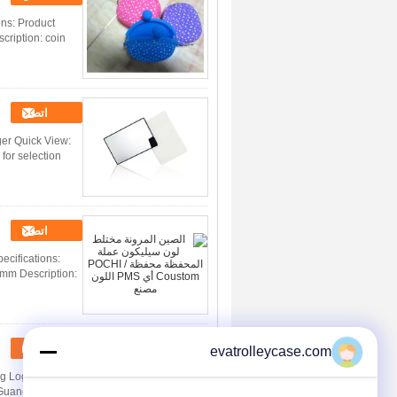
ons: Product
cription: coin
اتصل
er Quick View:
 for selection
اتصل
ecifications:
mm Description:
اتصل
evatrolleycase.com
ng Logo Quick
: GuangDong