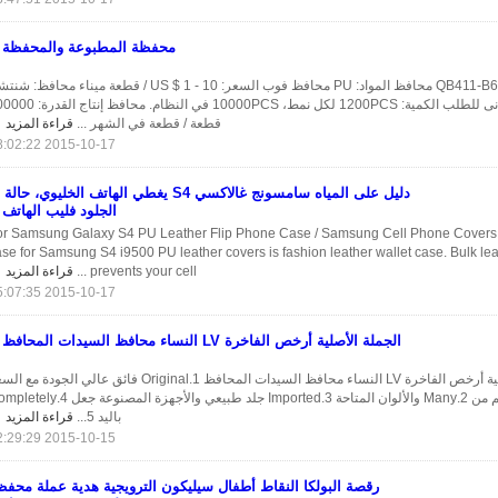
محفظة المطبوعة والمحفظة
محافظ رقم: QB411-B634 محافظ المواد: PU محافظ فوب السعر: US $ 1 - 10 / قطعة ميناء محافظ
محافظ الحد الأدنى للطلب الكمية: 1200PCS لكل نمط، 10000PCS في النظام. مح
قطعة / قطعة في الشهر ...
قراءة المزيد
2015-10-17 08:02:22
دليل على المياه سامسونج غالاكسي S4 يغطي الهاتف الخليوي، حال
الجلود فليب الهاتف
or Samsung Galaxy S4 PU Leather Flip Phone Case / Samsung Cell Phone Covers 
se for Samsung S4 i9500 PU leather covers is fashion leather wallet case. Bulk le
prevents your cell ...
قراءة المزيد
2015-10-17 05:07:35
الجملة الأصلية أرخص الفاخرة LV النساء محافظ السيدات المحافظ
الجملة الأصلية أرخص الفاخرة LV النساء محافظ السيدات المحافظ 1.Original فائق عالي الجودة م
الرخيص تصاميم من 2.Many والألوان المتاحة 3.Imported جلد طبيعي والأجهزة المصنوعة
باليد 5...
قراءة المزيد
2015-10-15 22:29:29
رقصة البولكا النقاط أطفال سيليكون الترويجية هدية عملة محفظ