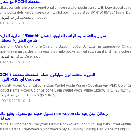
محفظة POCHI مع شعار
lka dots kids silicone promotional gift coin wallet pochi purse with logo Specificati
ame polka dots kids silicone coin wallet pochi purse Size(W*H*D) 95*92*45mm Des
bag,coin pouch...
قراءة المزيد
2015-10-15 18:31:41
سوبر بطاقة سليم الهاتف الخليوي الشحن 1500mAh بطارية ا
شاحن الطوارئ محطة،
uper Slim Card Cell Phone Charging Station , 1500mAh External Emergency Charg
per ultra mini cardesign is easily put into pocket or wallet Elegant and many colors
Description: ...
قراءة المزيد
2015-10-15 00:32:50
المرونة مختلط لون سيليكون عملة المحفظة مح
Coustom أي PMS اللون
exibility Mixed Color Silicone Coin Wallet Pochi Purse / Coustom Any PMS Color Sp
roduct Name Mixed Color Silicone Coin Wallet Pochi Purse Size(W*H*D) 95*92*45
1.100% high quality ...
قراءة المزيد
2015-10-11 21:09:16
برتقاليّ بيئيّ يعيد بناء non-woven تسوق حقيبة مع منحرف يطبع عل
تجاريّة
range environmental Recycled Fabric Non-woven Shopping Bag With Offset Printi
etails Material: Non-woven,Non woven Style: Folding,Folding Bag Place of Origin