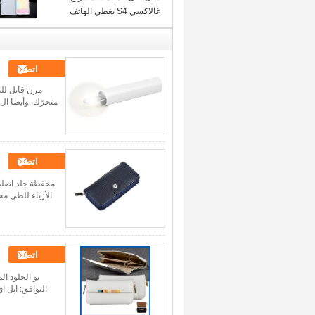
غالاكسي S4 يغطي الهاتف
الخليوي، حالة بو الجلود فليب
الهاتف
اتصل
اتصل
محفظة جلد اصلي 
الأزياء للطي مح
اتصل