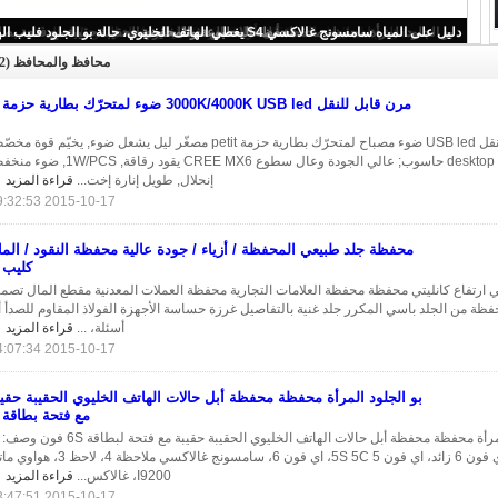
مرن قابل للنقل 3000K/4000K USB led ضوء لمتحرّك بطارية حزمة
محافظ والمحافظ
(42)
مرن قابل للنقل 3000K/4000K USB led ضوء لمتحرّك بطارية حزمة
مرن قابل للنقل USB led ضوء مصباح لمتحرّك بطارية حزمة petit مصغّر ليل يشعل ضوء, يخيّم قوة 
متحرّك, وأيضا ال desktop حاسوب; عالي الجودة وعال سطوع CREE MX6 يقود رقاقة, PCS
إنحلال, طويل إنارة إخت...
قراءة المزيد
2015-10-17 19:32:53
محفظة جلد طبيعي المحفظة / أزياء / جودة عالية محفظة النقود / الما
كليب
ارتفاع كانليتي محفظة محفظة العلامات التجارية محفظة العملات المعدنية مقطع المال تصم
فظة من الجلد باسي المكرر جلد غنية بالتفاصيل غرزة حساسة الأجهزة الفولاذ المقاوم للصدأ 
أسئلة، ...
قراءة المزيد
2015-10-17 14:07:34
بو الجلود المرأة محفظة محفظة أبل حالات الهاتف الخليوي الحقيبة حقيب
مع فتحة بطاقة
التوافق: ابل اي فون 6 زائد، اي فون 5 5S 5C، اي فون 6، سامسونج غالاكسي ملاحظة 4، ل
I9200، غالاكس...
قراءة المزيد
2015-10-17 13:47:51