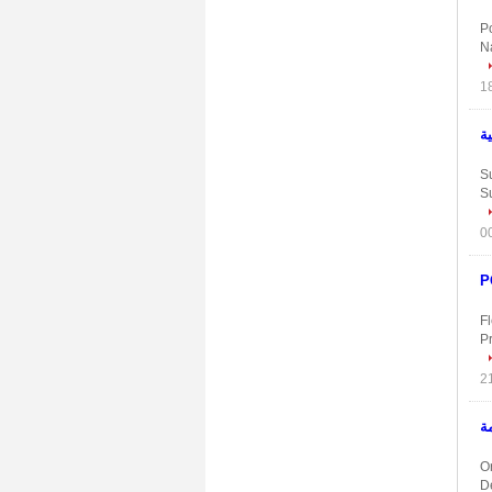
Po
N
لخارجية
S
Su
فظة POCHI /
Fl
P
امة
O
D