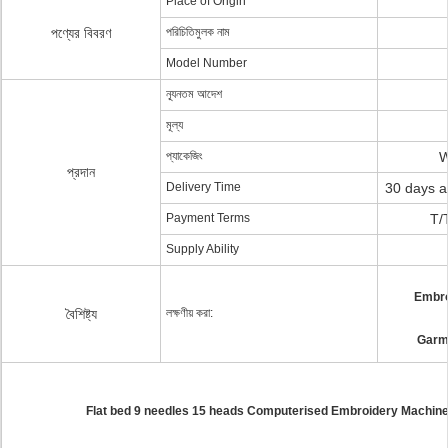
Place of Origin
পণ্যের বিবরণ
পরিচিতিমুলক নাম
Model Number
ন্যূনতম আদেশ
মূল্য
প্যাকেজিং
W
প্রদান
Delivery Time
30 days a
Payment Terms
T/
Supply Ability
Embro
বৈশিষ্ট্য
লক্ষণীয় করা:
Garm
Flat bed 9 needles 15 heads Computerised Embroidery Machin