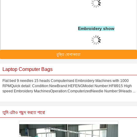
Embroidery show
চুক্তি যোগানদাতা
Laptop Computer Bags
Flat bed 9 needles 15 heads Computerised Embroidery Machines with 1000
RPMQuick detail: Condition:NewBrand:HEFENGModel Number:HFIII915 High
speed Embroidery MachinesOperation:ComputerizedNeedle Number:9Heads ...
তুমি এটাও পছন্দ করতে পারো