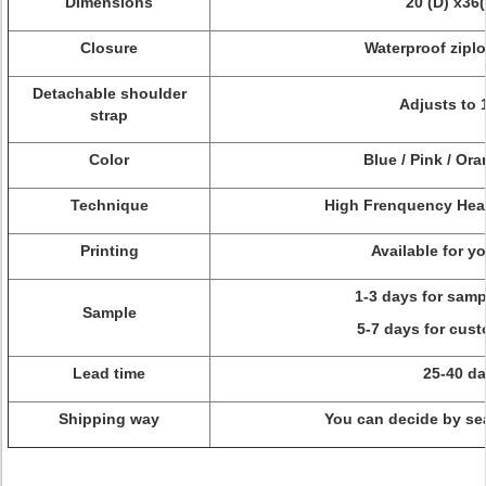
Dimensions
20 (D) x36
Closure
Waterproof ziplo
Detachable shoulder
Adjusts to
strap
Color
Blue / Pink / Ora
Technique
High Frenquency Heat
Printing
Available for y
1-3 days for samp
Sample
5-7 days for cus
Lead time
25-40 d
Shipping way
You can decide by sea