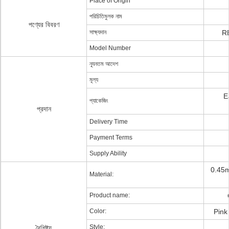
Place of Origin
পরিচিতিমুলক নাম
পণ্যের বিবরণ
সাক্ষ্যদান
R
Model Number
ন্যূনতম আদেশ
মূল্য
E
প্যাকেজিং
প্রদান
Delivery Time
Payment Terms
Supply Ability
0.45m
Material:
Product name:
Color:
Pink 
Style:
বৈশিষ্ট্য