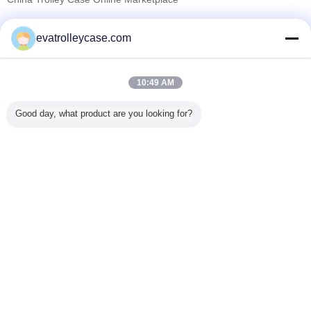
যাচাইকৃত সরবরাহকারী
evatrolleycase.com
Trust Seal
Verified Suplier
10:49 AM
বাড়ি
Good day, what product are you looking for?
সব পণ্য
আমাদের সম্পর্কে
আমাদের সাথে যোগাযোগ করুন
উদ্ধৃতির জন্য আবেদন
ভাষা পরিবর্তন করুন
সম্পূর্ণ সাইট