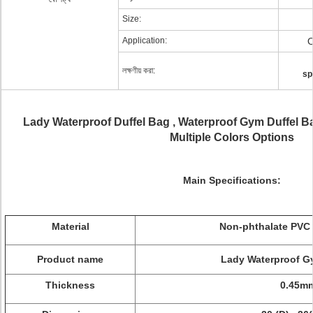
Size:
Application:
O
লক্ষণীয় করা:
sp
Lady Waterproof Duffel Bag , Waterproof Gym Duffel Ba
Multiple Colors Options
Main Specifications:
Material
Non-phthalate PVC T
Product name
Lady Waterproof Gy
Thickness
0.45m