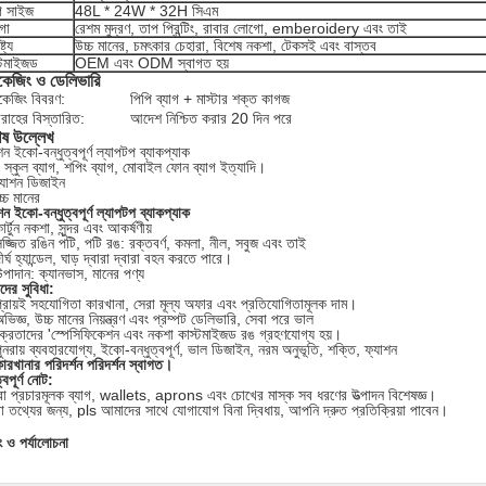
াগ সাইজ
48L * 24W * 32H সিএম
গো
রেশম মুদ্রণ, তাপ প্রিন্টিং, রাবার লোগো, emberoidery এবং তাই
্ট্য
উচ্চ মানের, চমৎকার চেহারা, বিশেষ নকশা, টেকসই এবং বাস্তব
্টমাইজড
OEM এবং ODM স্বাগত হয়
াকেজিং ও ডেলিভারি
াকেজিং বিবরণ:
পিপি ব্যাগ + মাস্টার শক্ত কাগজ
রাহের বিস্তারিত:
আদেশ নিশ্চিত করার 20 দিন পরে
েষ উল্লেখ
শন ইকো-বন্ধুত্বপূর্ণ ল্যাপটপ ব্যাকপ্যাক
 স্কুল ব্যাগ, শপিং ব্যাগ, মোবাইল ফোন ব্যাগ ইত্যাদি।
্যাশন ডিজাইন
্চ মানের
শন ইকো-বন্ধুত্বপূর্ণ ল্যাপটপ ব্যাকপ্যাক
ার্টুন নকশা, সুন্দর এবং আকর্ষণীয়
জ্জিত রঙিন পটি, পটি রঙ: রক্তবর্ণ, কমলা, নীল, সবুজ এবং তাই
ীর্ঘ হ্যান্ডেল, ঘাড় দ্বারা দ্বারা বহন করতে পারে।
পাদান: ক্যানভাস, মানের পণ্য
ের সুবিধা:
্রায়ই সহযোগিতা কারখানা, সেরা মূল্য অফার এবং প্রতিযোগিতামূলক দাম।
ভিজ্ঞ, উচ্চ মানের নিয়ন্ত্রণ এবং প্রম্পট ডেলিভারি, সেবা পরে ভাল
্রেতাদের 'স্পেসিফিকেশন এবং নকশা কাস্টমাইজড রঙ গ্রহণযোগ্য হয়।
ুনরায় ব্যবহারযোগ্য, ইকো-বন্ধুত্বপূর্ণ, ভাল ডিজাইন, নরম অনুভূতি, শক্তি, ফ্যাশন
ারখানার পরিদর্শন পরিদর্শন স্বাগত।
্বপূর্ণ নোট:
 প্রচারমূলক ব্যাগ, wallets, aprons এবং চোখের মাস্ক সব ধরণের উত্পাদন বিশেষজ্ঞ।
তথ্যের জন্য, pls আমাদের সাথে যোগাযোগ বিনা দ্বিধায়, আপনি দ্রুত প্রতিক্রিয়া পাবেন।
ং ও পর্যালোচনা