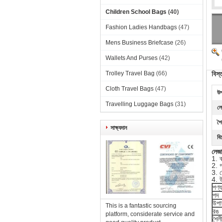
Children School Bags
(40)
Fashion Ladies Handbags
(47)
Mens Business Briefcase
(26)
Wallets And Purses
(42)
Trolley Travel Bag
(66)
বিস্
Cloth Travel Bags
(47)
উপ
Travelling Luggage Bags
(31)
ল
শৈ
সাক্ষ্যদান
বি
লেজা
1. ব
2. 
3. 
4. উ
পণ্
পদ
উপা
This is a fantastic sourcing
রঙ
platform, considerate service and
শৈল