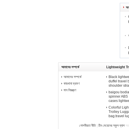
অন
আমাদের সম্পর্কে
Lightweight T
আমাদের সম্পর্কে
Black lightwe
duffel travel
কারখানা ভ্রমণ
shoulder str
মান নিয়ন্ত্রণ
baigou bodian 
spinner ABS P
cases lightw
Colorful Lig
Trolley Lugga
bag.travel l
গোপনীয়তা নীতি
|
চীন মেয়েদের স্কুল ব্যাগ
সর