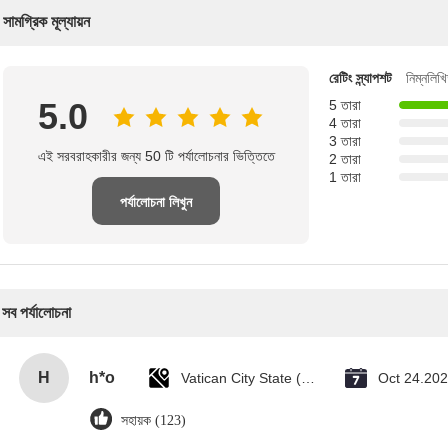
সামগ্রিক মূল্যায়ন
রেটিং স্ন্যাপশট
নিম্নলিখ
5.0
5 তারা
4 তারা
3 তারা
এই সরবরাহকারীর জন্য 50 টি পর্যালোচনার ভিত্তিতে
2 তারা
1 তারা
পর্যালোচনা লিখুন
সব পর্যালোচনা
H
h*o
Vatican City State (Holy See)
Oct 24.20
সহায়ক (123)