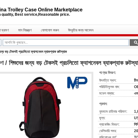
na Trolley Case Online Marketplace
 quality, Best service,Reasonable price.
া ভ্রমণ
মান নিয়ন্ত্রণ
যোগাযোগ করুন
উদ্ধৃতির জন্য আবেদন
জন্য বড় টেকসই প্রচলিতো ফ্যাশনেবল ব্যাকপ্যাক রুটস্যাক
ুণ / শিশুদের জন্য বড় টেকসই প্রচলিতো ফ্যাশনেবল ব্যাকপ্যাক রুটস্য
পণ্যের বিবরণ:
উৎপত্তি স্থল:
চীন
পরিচিতিমুলক নাম:
O
মডেল নম্বার:
এম
প্রদান:
ন্যূনতম চাহিদার পরিমাণ:
1,
মূল্য:
US
প্যাকেজিং বিবরণ:
পিপ
ডেলিভারি সময়:
20
পরিশোধের শর্ত:
T/