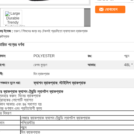
যোগাযোগ
বড় ইমেজ :
তরুণ / শিশুদের জন্য বড় টেকসই প্রচলিতো ফ্যাশনেবল ব্যাকপ্যাক
রুটস্যাক
তারিত পণ্যের বর্ণনা
াদান:
POLYESTER
রঙ:
পছন্দ
োগো:
রেশম মুদ্রণ
আকার:
48L *
লী:
দিন ব্যাকপ্যাক
ফ্যাশন ব্যাকপ্যাক
স্টাইলিশ ব্যাকপ্যাক
শেষভাবে তুলে ধরা:
,
র ব্যাকপ্যাক ফ্যাশন ট্রেন্ডি ল্যাপটপ ব্যাকপ্যাক
্যবহার করুন: দিনের ব্যাকপ্যাক
গ্রাহকের লোগোটি স্বাগত
কোন আকার এবং রঙ স্বাগত হয়
চ্চ গুণমান এবং প্রতিযোগী মূল্য
যর বিবরণ
লেজার ব্যাকপ্যাক ফ্যাশন ট্রেন্ডি ল্যাপটপ ব্যাকপ্যাক
দান
পলিয়েস্টার
পছন্দ
ী
দিন ব্যাকপ্যাক