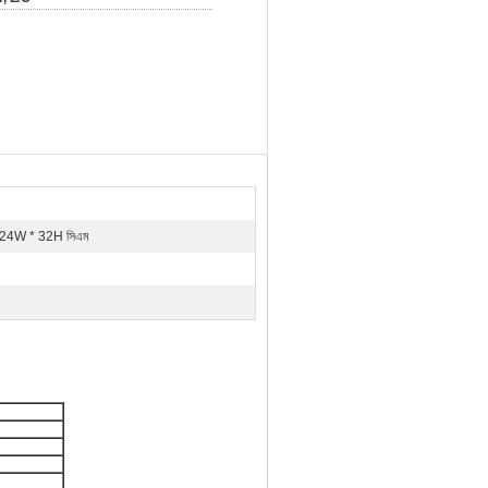
 24W * 32H সিএম