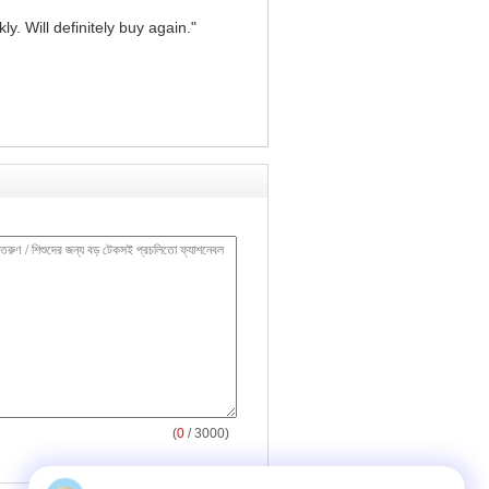
y. Will definitely buy again."
(
0
/ 3000)