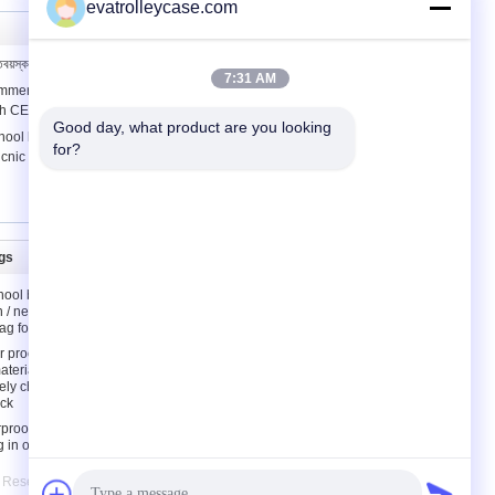
evatrolleycase.com
য়স্কদের সাহসিক গেম জন্য বড় inflatable বায়ু ব্যাগ
7:31 AM
ercial Twister Inflatable Square /
th CE
Good day, what product are you looking 
hool bags with cartoon design /
for?
nic tote bag for kids
gs
যোগাযোগ করুন
hool bags
যোগাযোগ করুন
n / neoprene
উদ্ধৃতির জন্য আবেদন
ag for kids
E-Mail
 proof
aterial
সাইটম্যাপ
ely children
ck
rproof
g in orange
ts Reserved. Developed by
ECER