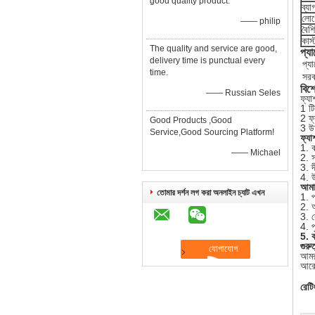
good quality product.
ব্য
লো
—— philip
বৈশিষ
কাস
The quality and service are good,
প্য
delivery time is punctual every
প্য
time.
সরব
বিশ
—— Russian Seles
ফ্যা
1 টি
2 ফ
Good Products ,Good
3 উচ
Service,Good Sourcing Platform!
ফ্যা
1. ক
—— Michael
2. স
3. দ
4. উ
আমাদ
তোমার দর্শন লগ করা অনলাইন চ্যাট এখন
1. প
2. অ
3. ক
4. প
5. ক
গুরুত
আমরা
আরো 
রেটি