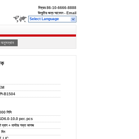
বিক্রয়
86-10-6666-8888
উদ্ধৃতির জন্য আবেদন
-
Email
Select Language
অনুসন্ধান
াক
EM
পি-B1504
000 পিসি
D6.0-10.0 per. pcs
ি ব্যাগ + মাস্টার শক্ত কাগজ
 দিন
T, L/C