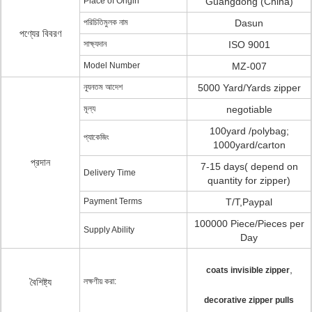
Place of Origin
Guangdong (China)
পরিচিতিমুলক নাম
Dasun
পণ্যের বিবরণ
সাক্ষ্যদান
ISO 9001
Model Number
MZ-007
ন্যূনতম আদেশ
5000 Yard/Yards zipper
মূল্য
negotiable
100yard /polybag;
প্যাকেজিং
1000yard/carton
প্রদান
7-15 days( depend on
Delivery Time
quantity for zipper)
Payment Terms
T/T,Paypal
100000 Piece/Pieces per
Supply Ability
Day
,
coats invisible zipper
বৈশিষ্ট্য
লক্ষণীয় করা:
decorative zipper pulls