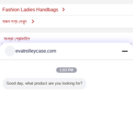
Fashion Ladies Handbags
সকল পণ্য দেখুন
সংস্থা প্রোফাইল
China Trolley Case Online Marketplace
evatrolleycase.com
যাচাইকৃত সরবরাহকারী
Trust Seal
Verified Suplier
1:03 PM
Good day, what product are you looking for?
বাড়ি
সব পণ্য
আমাদের সম্পর্কে
আমাদের সাথে যোগাযোগ করুন