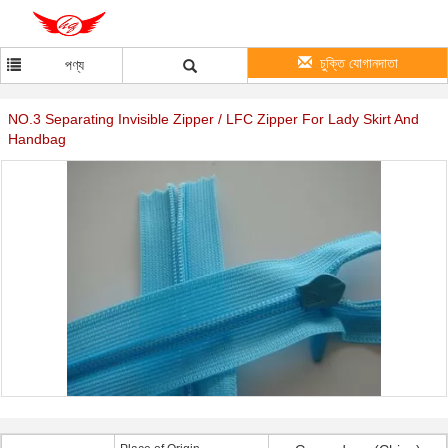
চুক্তি যোগানদাতা
পণ্য
NO.3 Separating Invisible Zipper / LFC Zipper For Lady Skirt And
Handbag