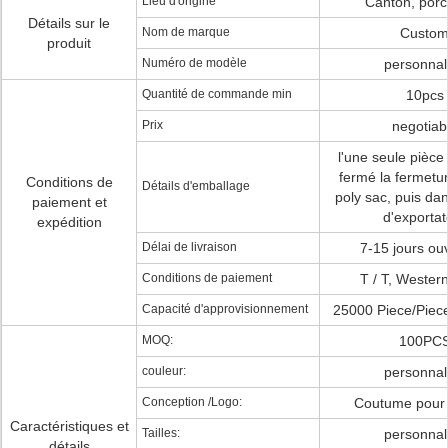
Lieu d'origine
Canton, porc
Détails sur le
Nom de marque
Custo
produit
Numéro de modèle
personnal
Quantité de commande min
10pcs
Prix
negotiab
l'une seule pièce
fermé la fermetur
Conditions de
Détails d'emballage
poly sac, puis dan
paiement et
d'exportat
expédition
Délai de livraison
7-15 jours ou
Conditions de paiement
T / T, Wester
Capacité d'approvisionnement
25000 Piece/Piec
MOQ:
100PC
couleur:
personnal
Conception /Logo:
Coutume pour 
Caractéristiques et
Tailles:
personnal
détails