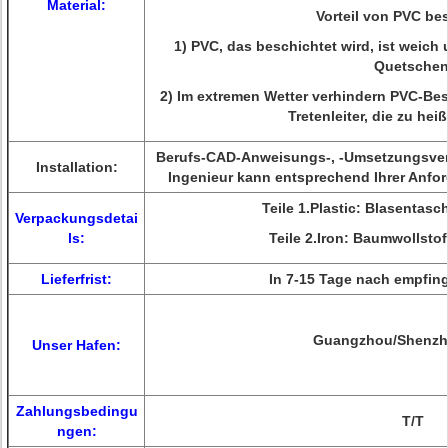
Material:
Vorteil von PVC be
1)
PVC, das beschichtet wird, ist weich 
Quetschen
2)
Im extremen Wetter verhindern PVC-Bes
Tretenleiter, die zu hei
Berufs-
CAD-Anweisungs-
, -Umsetzungsverf
Installation:
Ingenieur kann entsprechend Ihrer Anfo
Teile 1.Plastic: Blasentasc
Verpackungsdetai
ls:
Teile 2.Iron: Baumwollstof
Lieferfrist:
In 7-15 Tage nach empfin
Guangzhou/Shenzh
Unser Hafen:
Zahlungsbedingu
T/T
ngen: