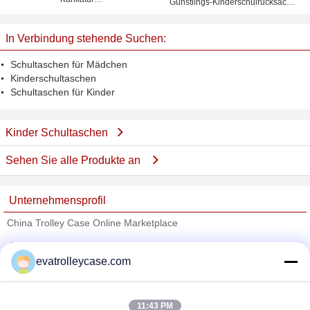
Günstlings-Kinderschulrucksack/-
entwerfen/Neoprenkühlvorrichtungspicknickeinkaufstasche
kinder Sätze
für Kinder
In Verbindung stehende Suchen:
Schultaschen für Mädchen
Kinderschultaschen
Schultaschen für Kinder
Kinder Schultaschen
Sehen Sie alle Produkte an
Unternehmensprofil
China Trolley Case Online Marketplace
Überprüfte Lieferanten
evatrolleycase.com
Trust Seal
Verified Suplier
11:43 PM