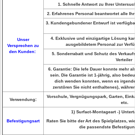
1.
Schnelle Antwort zu Ihrer Untersu
2.
Erfahrenes Personal beantwortet alle Ih
3.
Kundengebundener Entwurf ist verfügba
4.
Exklusive und einzigartige Lösung k
Unser
ausgebildetem Personal zur Verf
Versprechen zu
den Kunden:
5.
Sonderrabatt und Schutz des Verkauf
Verteiler
6.
Garantie: Die lefe Dauer konnte mehr al
sein. Die Garantie ist 1-jährig, also bedeu
dich wenden konnten, wenn es irgendei
zerstören Sie nicht enthaltenes), währe
Vorschule, Vergnügungspark, Garten, Einkau
Verwendung:
etc.
1)
Surfact-Montageart -) Unter
Befestigungsart
Raten Sie bitte der Art des Spielplatzes, w
die passendste Befestigung