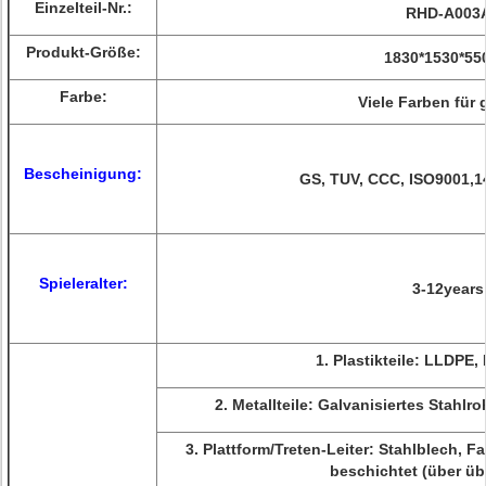
Einzelteil-Nr.:
RHD-A003
Produkt-Größe:
1830*1530*5
Farbe:
Viele Farben für 
Bescheinigung:
GS, TUV, CCC, ISO9001,1
Spieleralter:
3-12years
1.
Plastikteile: LLDPE,
2.
Metallteile: Galvanisiertes Stahlro
3.
Plattform/Treten-Leiter: Stahlblech, 
beschichtet (über ü