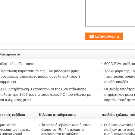
λλα προϊόντα
αθλητική duffle τσάντα
600D EVA υπόθεση
Περίπτωση καροτσακιών της EVA μόδας/ελαφριές
Τροχοφόρα της EV
τροχοφόρες αποσκευές μαύρο σύνολο βαλιτσών 3
περίπτωσης ρόδινα
κομματιού
συνήθεια»/20»
1680D περίπτωση 3 καροτσακιών της EVA επένδυσης
Οι μικρές τετράτρ
πολυεστέρα 190T τσάντα αποσκευών PC που τίθενται με
στηρίχτηκαν μέσα τ
και πλέγματος μέσα
καρτών ταυτότητας
κευές ταξιδιού
Κιβώτιο αποθήκευσης
παιδιά σχολικές τσ
κοσμημάτων
ιές duffel
Τα παλαιά κιβώτια κοσμήματος
Οι ζωικές σχολικές
φασμάτων τσάντες
δέρματος PU, 4 στρώματα
παιδιών με το σχέδ
το μακρύ λουρί
φαντάζονται το κιβώτιο
κινούμενων σχεδίω