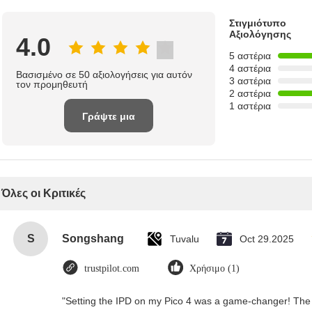
Στιγμιότυπο
Αξιολόγησης
4.0
5 αστέρια
4 αστέρια
Βασισμένο σε 50 αξιολογήσεις για αυτόν
3 αστέρια
τον προμηθευτή
2 αστέρια
1 αστέρια
Γράψτε μια
κριτική
Όλες οι Κριτικές
S
Songshang
Tuvalu
Oct 29.2025
trustpilot.com
Χρήσιμο (1)
"Setting the IPD on my Pico 4 was a game-changer! The 