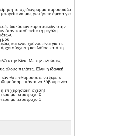
ιχείρηση το σχεδιάγραμμα παρουσιάζει
 μπορείτε να μας ρωτήσετε άμεσα για
σκευές διακόσιων καροτσακιών στην
ιν όταν τοποθετείτε τη μεγάλη
γμάτων.
ή μου;
ύει, και ένας χρόνος είναι για τις
άρχει σύγχυση και λάθος κατά τη
EVA στην Κίνα. Με την πλούσιες
υς όλους πελάτες. Είναι η ιδανική
 εάν θα επιθυμούσατε να ξέρετε
επιθυμούσαμε πάντα να λάβουμε νέα
η επιχειρησιακή σχέση!