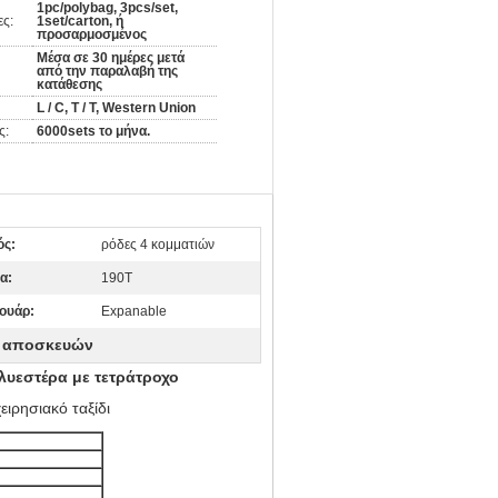
1pc/polybag, 3pcs/set,
ες:
1set/carton, ή
προσαρμοσμένος
Μέσα σε 30 ημέρες μετά
από την παραλαβή της
κατάθεσης
L / C, T / T, Western Union
ς:
6000sets το μήνα.
ός:
ρόδες 4 κομματιών
α:
190T
ουάρ:
Expanable
α αποσκευών
λυεστέρα με τετράτροχο
ιρησιακό ταξίδι