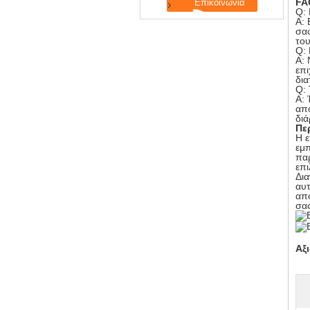
FA
Q:
Α: 
σαφ
του
Q:
Α: 
επι
δια
Q: 
Α: 
απο
διά
Πε
Η ε
εμπ
παρ
επι
Δια
αυτ
απ
σας
Αξ