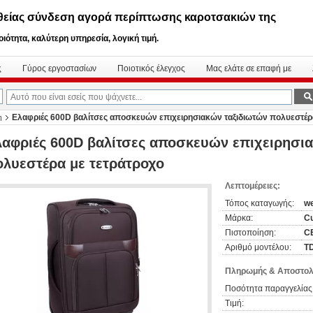
θείας σύνδεση αγορά περίπτωσης καροτσακιών της
ιότητα, καλύτερη υπηρεσία, λογική τιμή.
ς
Γύρος εργοστασίων
Ποιοτικός έλεγχος
Μας ελάτε σε επαφή με
Ελαφριές 600D βαλίτσες αποσκευών επιχειρησιακών ταξιδιωτών πολυεστέρ
η
λαφριές 600D βαλίτσες αποσκευών επιχειρησια
ολυεστέρα με τετράτροχο
Λεπτομέρειες:
Τόπος καταγωγής:
we
Μάρκα:
C
Πιστοποίηση:
C
Αριθμό μοντέλου:
T
Πληρωμής & Αποστολ
Ποσότητα παραγγελίας
Τιμή: