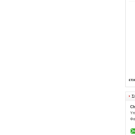
ετι
Σ
Ch
Υπ
Φα