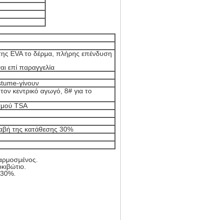
της EVA το δέρμα, πλήρης επένδυση
αι επί παραγγελία
tume-γίνουν
ον κεντρικό αγωγό, 8# για το
σμού TSA
αβή της κατάθεσης 30%
σαρμοσμένος.
κιβώτιο.
 30%.