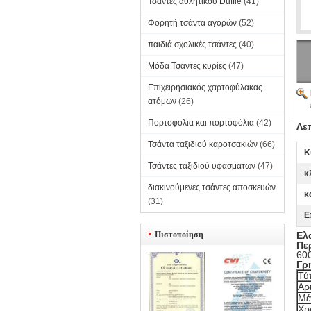
Τσάντες αθλητικού Duffle
(41)
Φορητή τσάντα αγορών
(52)
παιδιά σχολικές τσάντες
(40)
Μόδα Τσάντες κυρίες
(47)
Επιχειρησιακός χαρτοφύλακας
ατόμων
(26)
Πορτοφόλια και πορτοφόλια
(42)
Λε
Τσάντα ταξιδιού καροτσακιών
(66)
Κ
Τσάντες ταξιδιού υφασμάτων
(47)
κ
διακινούμενες τσάντες αποσκευών
κ
(31)
Ε
Πιστοποίηση
Ελ
Πε
600
Γρ
Τύ
Αρ
Μέ
Χρ