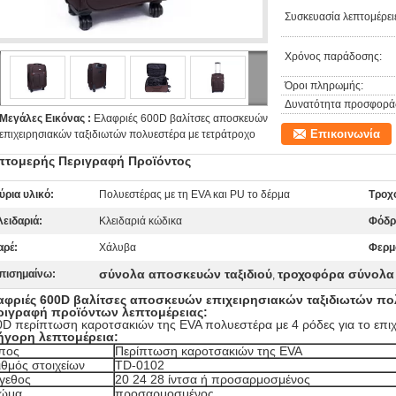
Συσκευασία λεπτομέρει
Χρόνος παράδοσης:
Όροι πληρωμής:
Δυνατότητα προσφορά
Μεγάλες Εικόνας :
Ελαφριές 600D βαλίτσες αποσκευών
Επικοινωνία
επιχειρησιακών ταξιδιωτών πολυεστέρα με τετράτροχο
πτομερής Περιγραφή Προϊόντος
ύρια υλικό:
Πολυεστέρας με τη EVA και PU το δέρμα
Τροχ
λειδαριά:
Κλειδαριά κώδικα
Φόδρ
αρέ:
Χάλυβα
Φερμ
σύνολα αποσκευών ταξιδιού
τροχοφόρα σύνολ
πισημαίνω:
,
αφριές 600D βαλίτσες αποσκευών επιχειρησιακών ταξιδιωτών πο
ριγραφή προϊόντων λεπτομέρειας:
D περίπτωση καροτσακιών της EVA πολυεστέρα με 4 ρόδες για το επιχε
ήγορη λεπτομέρεια:
πος
Περίπτωση καροτσακιών της EVA
ιθμός στοιχείων
TD-0102
γεθος
20 24 28 ίντσα ή προσαρμοσμένος
ώμα
προσαρμοσμένος