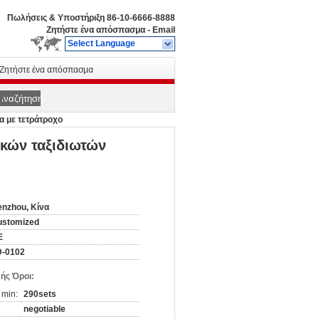
Πωλήσεις & Υποστήριξη
86-10-6666-8888
Ζητήστε ένα απόσπασμα
-
Email
Select Language
Ζητήστε ένα απόσπασμα
Αναζήτηση
α με τετράτροχο
κών ταξιδιωτών
nzhou, Κίνα
ustomized
E
D-0102
ής Όροι:
 min:
290sets
negotiable