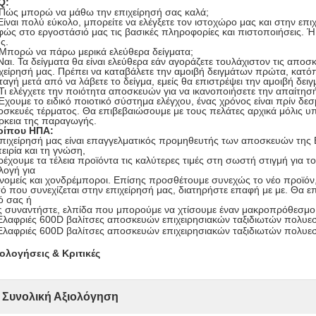
Q:
 Πώς μπορώ να μάθω την επιχείρησή σας καλά;
Είναι πολύ εύκολο, μπορείτε να ελέγξετε τον ιστοχώρο μας και στην επ
ώς στο εργοστάσιό μας τις βασικές πληροφορίες και πιστοποιήσεις. Ή
ς.
 Μπορώ να πάρω μερικά ελεύθερα δείγματα;
Ναι. Τα δείγματα θα είναι ελεύθερα εάν αγοράζετε τουλάχιστον τις απο
χείρησή μας. Πρέπει να καταβάλετε την αμοιβή δειγμάτων πρώτα, κατόπ
ταγή μετά από να λάβετε το δείγμα, εμείς θα επιστρέψει την αμοιβή δει
Τι ελέγχετε την ποιότητα αποσκευών για να ικανοποιήσετε την απαίτησ
Έχουμε το ειδικό ποιοτικό σύστημα ελέγχου, ένας χρόνος είναι πρίν δεσμε
σκευές τέρματος. Θα επιβεβαιώσουμε με τους πελάτες αρχικά μόλις υπ
ρκεια της παραγωγής.
ρίπου ΗΠΑ:
πιχείρησή μας είναι επαγγελματικός προμηθευτής των αποσκευών της 
ειρία και τη γνώση,
έχουμε τα τέλεια προϊόντα τις καλύτερες τιμές στη σωστή στιγμή για το
λογή για
νομείς και χονδρέμποροι. Επίσης προσθέτουμε συνεχώς το νέο προϊόν,
ό που συνεχίζεται στην επιχείρησή μας, διατηρήστε επαφή με με. Θα 
ό σας ή
 συναντήστε, ελπίδα που μπορούμε να χτίσουμε έναν μακροπρόθεσμο 
ιολογήσεις & Κριτικές
Συνολική Αξιολόγηση