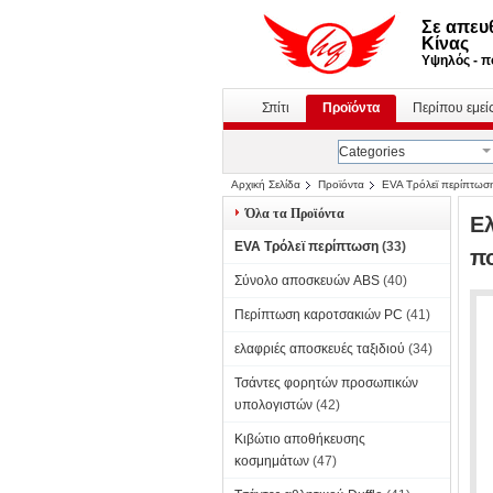
Σε απευ
Κίνας
Υψηλός - πο
Σπίτι
Προϊόντα
Περίπου εμεί
Categories
Αρχική Σελίδα
Προϊόντα
EVA Τρόλεϊ περίπτωσ
Όλα τα Προϊόντα
Ε
EVA Τρόλεϊ περίπτωση
(33)
π
Σύνολο αποσκευών ABS
(40)
Περίπτωση καροτσακιών PC
(41)
ελαφριές αποσκευές ταξιδιού
(34)
Τσάντες φορητών προσωπικών
υπολογιστών
(42)
Κιβώτιο αποθήκευσης
κοσμημάτων
(47)