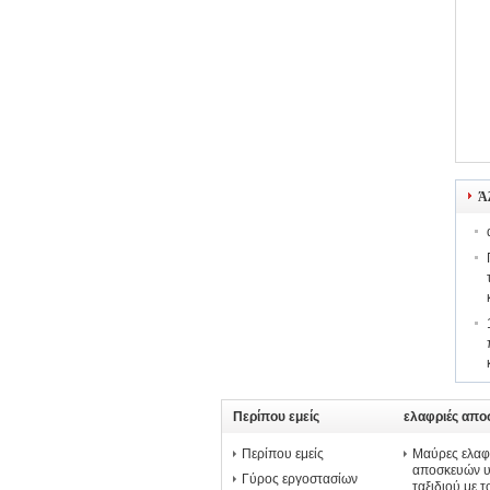
Ά
Περίπου εμείς
ελαφριές αποσ
Περίπου εμείς
Μαύρες ελαφρ
αποσκευών υ
Γύρος εργοστασίων
ταξιδιού με 