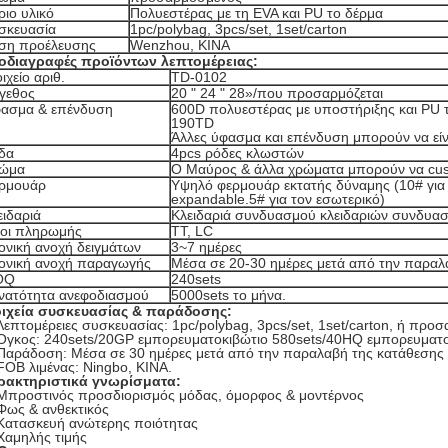
ριο υλικό
Πολυεστέρας με τη EVA και PU το δέρμα
σκευασία
1pc/polybag, 3pcs/set, 1set/carton
ση προέλευσης
Wenzhou, ΚΙΝΑ
οδιαγραφές προϊόντων λεπτομέρειας:
ιχείο αριθ.
TD-0102
γεθος
20 " 24 " 28»/που προσαρμόζεται
ασμα & επένδυση
600D πολυεστέρας με υποστήριξης και PU 
190TD
Άλλες ύφασμα και επένδυση μπορούν να είν
δα
4pcs ρόδες κλωστών
ώμα
Ο Μαύρος & άλλα χρώματα μπορούν να cus
ρμουάρ
Υψηλό φερμουάρ εκτατής δύναμης (10# για τ
expandable.5# για τον εσωτερικό)
ειδαριά
Κλειδαριά συνδυασμού κλειδαριών συνδυα
οι πληρωμής
TT, LC
ονική ανοχή δειγμάτων
3~7 ημέρες
ονική ανοχή παραγωγής
Μέσα σε 20-30 ημέρες μετά από την παραλ
OQ
240sets
νατότητα ανεφοδιασμού
5000sets το μήνα.
οιχεία συσκευασίας & παράδοσης:
Λεπτομέρειες συσκευασίας: 1pc/polybag, 3pcs/set, 1set/carton, ή προ
 Όγκος: 240sets/20GP εμπορευματοκιβώτιο 580sets/40HQ εμπορευματο
 Παράδοση: Μέσα σε 30 ημέρες μετά από την παραλαβή της κατάθεσης
FOB λιμένας: Ningbo, ΚΙΝΑ.
ρακτηριστικά γνωρίσματα:
Μπροστινός προσδιορισμός μόδας, όμορφος & μοντέρνος
Φως & ανθεκτικός
 Κατασκευή ανώτερης ποιότητας
Χαμηλής τιμής