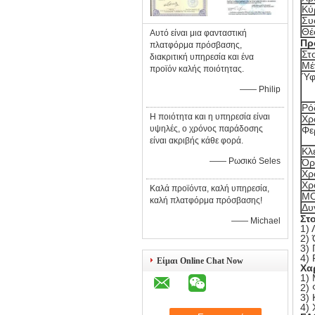
Κύ
Συ
Θέ
Αυτό είναι μια φανταστική
Πρ
πλατφόρμα πρόσβασης,
Στο
διακριτική υπηρεσία και ένα
Μέ
προϊόν καλής ποιότητας.
Ύφ
—— Philip
Ρό
Η ποιότητα και η υπηρεσία είναι
Χρ
υψηλές, ο χρόνος παράδοσης
Φε
είναι ακριβής κάθε φορά.
Κλ
—— Ρωσικό Seles
Όρ
Χρ
Χρ
Καλά προϊόντα, καλή υπηρεσία,
M
καλή πλατφόρμα πρόσβασης!
Δυ
Στ
—— Michael
1) 
2)
3)
4) 
Είμαι Online Chat Now
Χα
1)
2) 
3)
4)