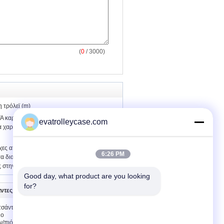
(
0
/ 3000)
 τρόλεϊ (m)
A καροτσακιών σύνολα αποσκευών
evatrolleycase.com
 χαριτωμένα για τις γυναίκες 18/24»/28»
οχες αποσκευές βαλιτσών 20 ίντσας
6:26 PM
α διαγώνιες λουριά και την τσέπη
 στην πίσω επιτροπή
Good day, what product are you looking 
for?
άντες
Μας ελάτε σε επαφή με
 τσάντες
Μας ελάτε σε επαφή
ιο
με
ν/πιό