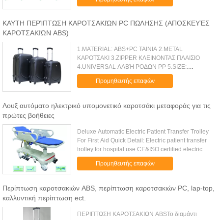
-830mm (max.) Electric Head ...
ΚΑΥΤΗ ΠΕΡΊΠΤΩΣΗ ΚΑΡΟΤΣΑΚΙΏΝ PC ΠΩΛΗΣΗΣ (ΑΠΟΣΚΕΥΈΣ
ΚΑΡΟΤΣΑΚΙΏΝ ABS)
1.MATERIAL: ABS+PC ΤΑΙΝΙΑ 2.METAL
ΚΑΡΟΤΣΑΚΙ 3.ZIPPER ΚΛΕΙΝΟΝΤΑΣ ΠΛΑΙΣΙΟ
4.UNIVERSAL ΛΑΒΉ ΡΟΔΩΝ PP 5.SIZE:
20+24+28 - -1.MATERIAL: ABS+PC ΤΑΙΝΙΑ
Προμηθευτής επαφών
2.METAL ΚΑΡΟΤΣΑΚΙ 3.ZIPPER ΚΛΕΙΝΟΝΤΑΣ
ΠΛΑΙΣΙΟ 4.UNIVERSAL ΡΟΔΑ-- Λ...
Λουξ αυτόματο ηλεκτρικό υπομονετικό καροτσάκι μεταφοράς για τις
πρώτες βοήθειες
Deluxe Automatic Electric Patient Transfer Trolley
For First Aid Quick Detail: Electric patient transfer
trolley for hospital use CE&ISO certified electric
patient transfer trolley Imported Demark Linak
Προμηθευτής επαφών
motors ...
Περίπτωση καροτσακιών ABS, περίπτωση καροτσακιών PC, lap-top,
καλλυντική περίπτωση ect.
ΠΕΡΙΠΤΩΣΗ ΚΑΡΟΤΣΑΚΙΩΝ ABSΤο διαμάντι