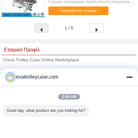
Γρήγορη λεπτομέρεια: προϊόν Κινητή υπομονετική
λειτουργία ακτίνας X καροτσακιών μεταφοράς
Προμηθευτής επαφών
Εμπορικό σήμα MEDIK Γενικό μέγεθος ...
1 / 5
Εταιρικό Προφίλ
China Trolley Case Online Marketplace
Verified προμηθευτές
evatrolleycase.com
Trust Seal
Verified Suplier
2:08 AM
Σπίτι
Good day, what product are you looking for?
Όλα τα Προϊόντα
Περίπου εμείς
επαφή