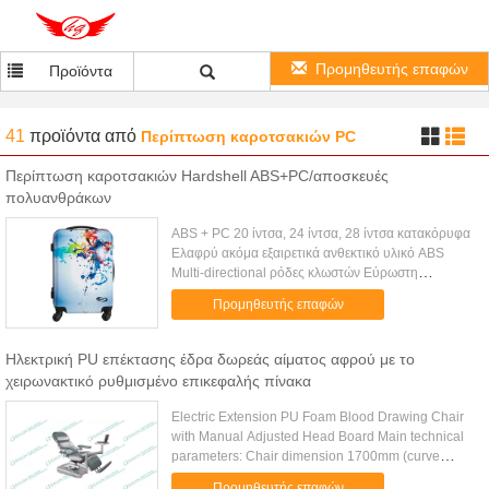
Προμηθευτής επαφών
Προϊόντα
41
προϊόντα
από
Περίπτωση καροτσακιών PC
Περίπτωση καροτσακιών Hardshell ABS+PC/αποσκευές
πολυανθράκων
ABS + PC 20 ίντσα, 24 ίντσα, 28 ίντσα κατακόρυφα
Ελαφρύ ακόμα εξαιρετικά ανθεκτικό υλικό ABS
Multi-directional ρόδες κλωστών Εύρωστη
εργονομική συμπτύσσοντας λαβή αργιλίου
Προμηθευτής επαφών
Εσωτερική τσέπη φερμουάρ πλέγματος και ...
Ηλεκτρική PU επέκτασης έδρα δωρεάς αίματος αφρού με το
χειρωνακτικό ρυθμισμένο επικεφαλής πίνακα
Electric Extension PU Foam Blood Drawing Chair
with Manual Adjusted Head Board Main technical
parameters: Chair dimension 1700mm (curve
length) x 560mm Height 570mm (min.) --
Προμηθευτής επαφών