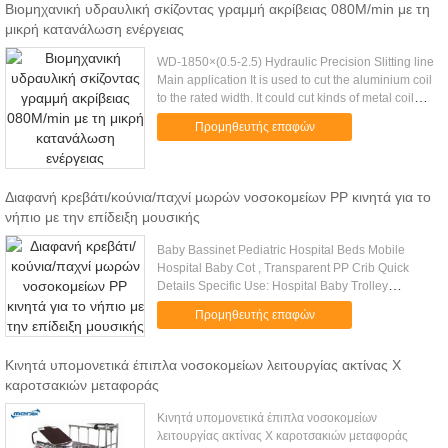
Βιομηχανική υδραυλική σκίζοντας γραμμή ακρίβειας 080M/min με τη
μικρή κατανάλωση ενέργειας
WD-1850×(0.5-2.5) Hydraulic Precision Slitting line
Main application It is used to cut the aluminium coil
to the rated width. It could cut kinds of metal coil
with different blade and prepare the billet for ......
Προμηθευτής επαφών
Διαφανή κρεβάτι/κούνια/παχνί μωρών νοσοκομείων PP κινητά για το
νήπιο με την επίδειξη μουσικής
Baby Bassinet Pediatric Hospital Beds Mobile
Hospital Baby Cot , Transparent PP Crib Quick
Details Specific Use: Hospital Baby Trolley
General Use: Commercial Furniture Type: Medical
Προμηθευτής επαφών
Furniture Material: Metal ....
Κινητά υπομονετικά έπιπλα νοσοκομείων λειτουργίας ακτίνας X
καροτσακιών μεταφοράς
Κινητά υπομονετικά έπιπλα νοσοκομείων
λειτουργίας ακτίνας X καροτσακιών μεταφοράς