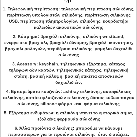
1.
Τηλεφωνική περίπτωση: τηλεφωνική περίπτωση σιλικόνης,
περίπτωση υπολογιστών σιλικόνης, περίπτωση σιλικόνης
USB, περίπτωση πληκτρολογίων σιλικόνης, κουρδιστήρι
καλωδίων ακουστικών σιλικόνης
2.
Κόσμημα: βραχιόλι σιλικόνης, σιλικόνη wristband,
ενεργειακό βραχιόλι, βραχιόλι δύναμης, βραχιόλι ικανότητας,
βραχιόλι ρολογιών, περιδέραιο σιλικόνης, γαμήλιο δαχτυλίδι
σιλικόνης
3.
Acessory: keychain, τηλεφωνικό εξάρτημα, κάτοχος
τηλεφωνικών καρτών, τηλεφωνικός κάτοχος, τηλεφωνική
στάση, βασική κάλυψη, βασική ετικέττα αποσκευών
δαχτυλιδιών,
4.
Εμπορεύματα κουζινών: ashtray σιλικόνης, ακτοφύλακας
σιλικόνης, καπάκι φλυτζανιών σιλικόνης, δίσκος κύβων πάγου
σιλικόνης, siliocne φόρμα κέικ, φόρμα σιλικόνης
5.
Εξάρτημα ενδυμάτων: η σιλικόνη ντύνει το εμπορικό σήμα,
εξολκέας φερμουάρ σιλικόνης
6.
Άλλα προϊόντα σιλικόνης: μπορούμε να κάνουμε
περισσότερων για τα προϊόντα σιλικόνης, όταν διατάζετε.