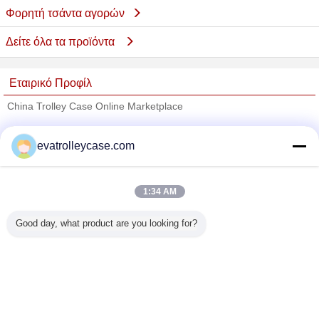
Φορητή τσάντα αγορών
Δείτε όλα τα προϊόντα
Εταιρικό Προφίλ
China Trolley Case Online Marketplace
Verified προμηθευτές
evatrolleycase.com
Trust Seal
Verified Suplier
1:34 AM
Σπίτι
Good day, what product are you looking for?
Όλα τα Προϊόντα
Περίπου εμείς
επαφή
Αίτηση κράτησης