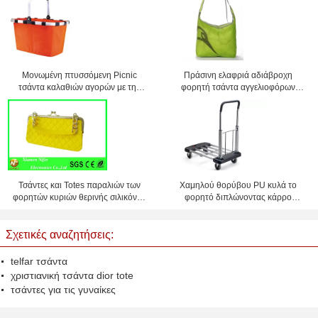
Μονωμένη πτυσσόμενη Picnic
Πράσινη ελαφριά αδιάβροχη
τσάντα καλαθιών αγορών με την
φορητή τσάντα αγγελιοφόρων
κάλυψη 45 * 27 * 24cm
Cordura τσαντών αγορών
Τσάντες και Totes παραλιών των
Χαμηλού θορύβου PU κυλά το
φορητών κυριών θερινής σιλικόνης
φορητό διπλώνοντας κάρρο
αδιάβροχες και εξατομικευμένες
αγορών μπορεί φέρων 150 κλ
Σχετικές αναζητήσεις:
telfar τσάντα
χριστιανική τσάντα dior tote
τσάντες για τις γυναίκες