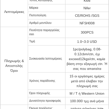
Τόπος καταγωγής
Κίνα
Μάρκα
Nifer
Λεπτομέρειες
Πιστοποίηση
CE/ROHS /SGS
Αριθμό μοντέλου
NFSH008
Ποσότητα παραγγελίας
300PCS
min
Τιμή
1.0~3.0 USD
1pc/polybag, 0.08-
0.12cbm/ctn, όχι
Συσκευασία λεπτομέρειες
exceed12kgs/ctn, καμία
Πληρωμής &
βάση στην εξαγωγή ctn. Ή
Αποστολής
σας που απαιτείτα
Όροι
15 οι εργάσιμες ημέρες
Χρόνος παράδοσης
μετά από έλαβαν την
πληρωμή σας
Όροι πληρωμής
Μ / Τ ή Western Union
Δυνατότητα προσφοράς
100.000 τμχ ανά μήνα
Όνομα προϊόντος:
τσάντα σιλικόνης tote