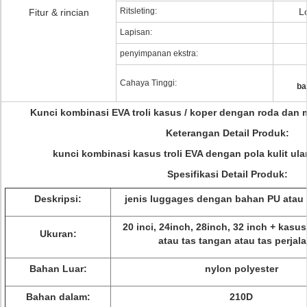
Ritsleting:
L
Fitur & rincian
Lapisan:
penyimpanan ekstra:
Cahaya Tinggi:
ba
Kunci kombinasi EVA troli kasus / koper dengan roda dan m
Keterangan Detail Produk:
kunci kombinasi kasus troli EVA dengan pola kulit ula
Spesifikasi Detail Produk:
Deskripsi:
jenis luggages dengan bahan PU atau
20 inci, 24inch, 28inch, 32 inch + kasu
Ukuran:
atau tas tangan atau tas perjal
Bahan Luar:
nylon polyester
Bahan dalam:
210D