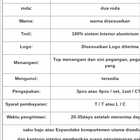
roda:
dua roda
Warna:
warna disesuaikan
Troli:
100% sistem Interior aluminium t
Logo:
Disesuaikan Logo diterima
Top menangani dan sisi pegangan, peg
Menangani:
yang
Mengunci:
tersedia
Pengepakan:
3pcs atau 4pcs / set, 1set / C
Syarat pembayaran:
T / T atau L / C
Waktu pengiriman:
20-35days setelah menerima dep
saku baju atau Expandabe kompartemen utama disedi
dan kantong interior memberikan ruang penyimpanan ya