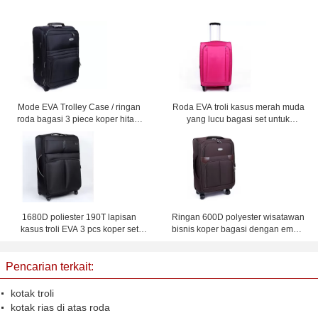
Mode EVA Trolley Case / ringan
Roda EVA troli kasus merah muda
roda bagasi 3 piece koper hitam
yang lucu bagasi set untuk
set
perempuan 18 '' / 20 '' / 24 '' / 28 ''
Custom
1680D poliester 190T lapisan
Ringan 600D polyester wisatawan
kasus troli EVA 3 pcs koper set
bisnis koper bagasi dengan empat
dengan dan mesh tas di dalam
roda
Pencarian terkait:
kotak troli
kotak rias di atas roda