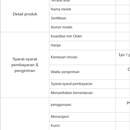
Tempat asal
Nama merek
Detail produk
Sertifikasi
Nomor model
Kuantitas min Order
Harga
1pc / 
Kemasan rincian
Syarat-syarat
pembayaran &
D
pengiriman
Waktu pengiriman
Syarat-syarat pembayaran
Menyediakan kemampuan
p
penggunaan:
Menangani:
Kunci: