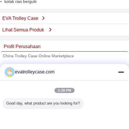
kotak rias bergulir
EVA Trolley Case
Lihat Semua Produk
Profil Perusahaan
China Trolley Case Online Marketplace
Pemasok diverifikasi
evatrolleycase.com
Trust Seal
Verified Suplier
1:38 PM
Rumah
Good day, what product are you looking for?
Semua produk
Tentang kita
Hubungi kami