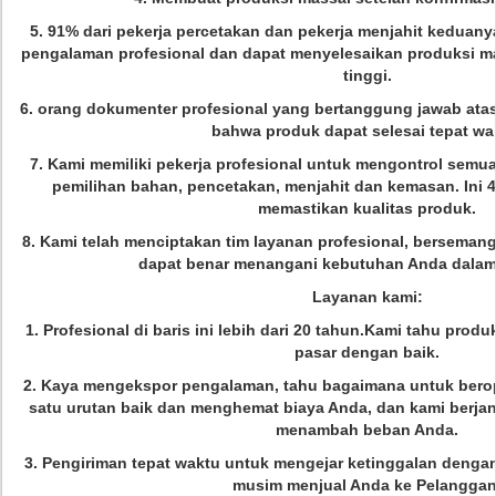
5. 91% dari pekerja percetakan dan pekerja menjahit keduanya
pengalaman profesional dan dapat menyelesaikan produksi mas
tinggi.
6. orang dokumenter profesional yang bertanggung jawab ata
bahwa produk dapat selesai tepat wa
7. Kami memiliki pekerja profesional untuk mengontrol semu
pemilihan bahan, pencetakan, menjahit dan kemasan.
Ini
4
memastikan kualitas produk.
8. Kami telah
menciptakan tim layanan profesional, bersemanga
dapat
benar menangani kebutuhan Anda
dalam
Layanan kami:
1. Profesional di baris ini lebih dari 20 tahun.Kami tahu pro
pasar dengan baik.
2. Kaya mengekspor pengalaman, tahu bagaimana untuk berope
satu urutan baik dan menghemat biaya Anda, dan kami berjan
menambah beban Anda.
3. Pengiriman tepat waktu untuk mengejar ketinggalan denga
musim menjual Anda ke Pelanggan