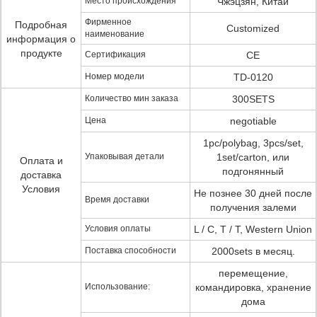
Место происхождения
Чжэцзян, Китай
Фирменное
Подробная
Customized
наименование
информация о
продукте
Сертификация
CE
Номер модели
TD-0120
Количество мин заказа
300SETS
Цена
negotiable
1pc/polybag, 3pcs/set,
Упаковывая детали
1set/carton, или
Оплата и
подгонянный
доставка
Условия
Не познее 30 дней после
Время доставки
получения залеми
Условия оплаты
L / C, T / T, Western Union
Поставка способности
2000sets в месяц.
перемещение,
Использование:
командировка, хранение
дома