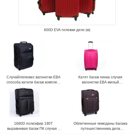
600D EVA тележки дело (м)
Случай/легковес вагонетки ЕВА
Катят багаж пинка случая
способа катили багаж комплект
вагонетки ЕВА милый
чемодана черноты 3 частей
устанавливает для женщин
18"/20"/24"/28" таможня
1680D полиэфир 190T
Облегченные чемоданы багажа
выравнивая багаж ПК случая 3
путешественника дела
вагонетки ЕВА установил с и
полиэфира 600D с каретным