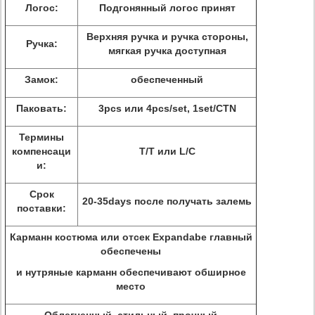
Логос:
Подгонянный логос принят
Верхняя ручка и ручка стороны,
Ручка:
мягкая ручка доступная
Замок:
обеспеченный
Паковать:
3pcs или 4pcs/set, 1set/CTN
Термины
компенсаци
T/T или L/C
и:
Срок
20-35days после получать залемь
поставки:
Карманн костюма или отсек Expandabe главный
обеспечены
и нутряные карманн обеспечивают обширное
место