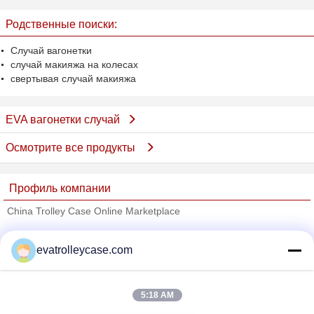
мешок сетки внутрь
Родственные поиски:
Случай вагонетки
случай макияжа на колесах
свертывая случай макияжа
EVA вагонетки случай
Осмотрите все продукты
Профиль компании
China Trolley Case Online Marketplace
проверенных поставщиков
evatrolleycase.com
Trust Seal
Verified Suplier
5:18 AM
Главная страница