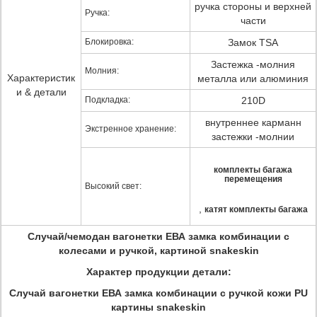
ручка стороны и верхней
Ручка:
части
Блокировка:
Замок TSA
Застежка -молния
Молния:
Характеристик
металла или алюминия
и & детали
Подкладка:
210D
внутреннее карманн
Экстренное хранение:
застежки -молнии
комплекты багажа
перемещения
Высокий свет:
,
катят комплекты багажа
Случай/чемодан вагонетки ЕВА замка комбинации с
колесами и ручкой, картиной snakeskin
Характер продукции детали:
Случай вагонетки ЕВА замка комбинации с ручкой кожи PU
картины snakeskin