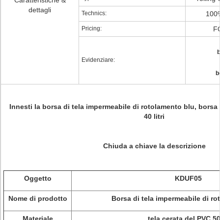
Caratteristiche &
dettagli
Technics:
100%
Pricing:
FO
b
Evidenziare:
b
Innesti la borsa di tela impermeabile di rotolamento blu, borsa
40 litri
Chiuda a chiave la descrizione
Oggetto
KDUF05
Nome di prodotto
Borsa di tela impermeabile di r
Materiale
tela cerata del PVC 5