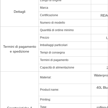
Luogo di origine
Marca
Dettagli
Certificazione
REAC
Numero di modello
Quantità di ordine minimo
Prezzo
U
Imballaggi particolari
Termini di pagamento
e spedizione
Tempi di consegna
Termini di pagamento
Capacità di alimentazione
Waterpro
Material:
40L Blu
Product name:
Printing:
Type:
rolling