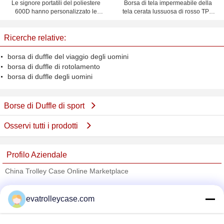
Le signore portatili del poliestere
Borsa di tela impermeabile della
600D hanno personalizzato le
tela cerata lussuosa di rosso TPU
borse di sport per il gruppo di
della palestra 65L per
acclamazione
l'adolescente
Ricerche relative:
borsa di duffle del viaggio degli uomini
borsa di duffle di rotolamento
borsa di duffle degli uomini
Borse di Duffle di sport
Osservi tutti i prodotti
Profilo Aziendale
China Trolley Case Online Marketplace
Fornitori Verified
evatrolleycase.com
Trust Seal
Verified Suplier