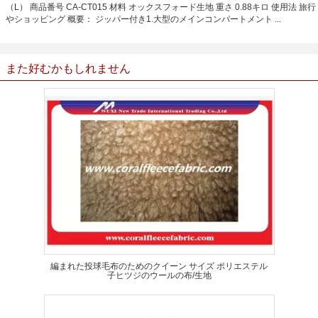
（L） 商品番号 CA-CT015 材料 オックスフォード生地 重さ 0.88キロ 使用法 旅行
やショッピング 概要： ジッパー付き1.大型のメインコンパートメント ...
また好むかもしれません
編まれた投球毛布のためのクイーン サイズ ポリエステル
子ヒツジのウールの布/生地