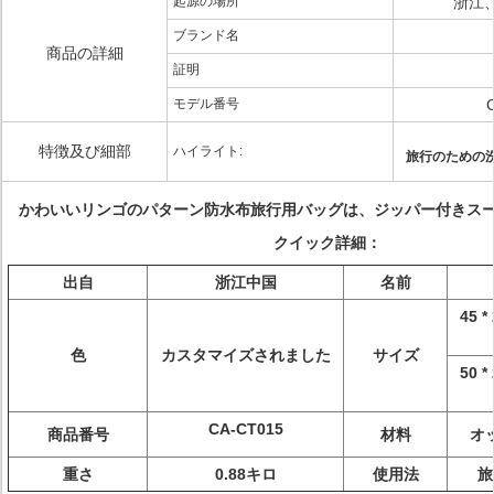
起源の場所
浙江
ブランド名
商品の詳細
証明
モデル番号
特徴及び細部
ハイライト:
旅行のための
かわいいリンゴのパターン防水布旅行用バッグは、ジッパー付きス
クイック詳細：
出自
浙江中国
名前
45 
色
カスタマイズされました
サイズ
50 
CA-CT015
商品番号
材料
オ
重さ
0.88キロ
使用法
旅