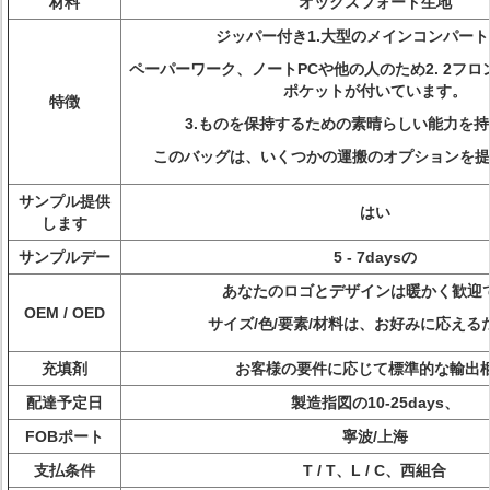
材料
オックスフォード生地
ジッパー付き1.大型のメインコンパー
ペーパーワーク、ノートPCや他の人のため2. 2フ
ポケットが付いています。
特徴
3.ものを保持するための素晴らしい能力を
このバッグは、いくつかの運搬のオプションを提
サンプル提供
はい
します
サンプルデー
5 - 7daysの
あなたのロゴとデザインは暖かく歓迎
OEM / OED
サイズ/色/要素/材料は、お好みに応える
充填剤
お客様の要件に応じて標準的な輸出梱
配達予定日
製造指図の10-25days、
FOBポート
寧波/上海
支払条件
T / T、L / C、西組合