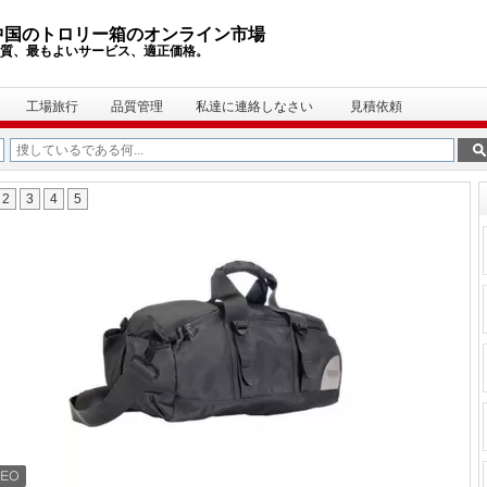
中国のトロリー箱のオンライン市場
質、最もよいサービス、適正価格。
工場旅行
品質管理
私達に連絡しなさい
見積依頼
2
3
4
5