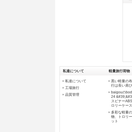
私達について
軽量旅行荷物
私達について
黒い軽量の布の荷
行は長い肩
工場旅行
baigouのbodi
品質管理
24 &#39;&#3
スピナーAB
ロリーケー
多彩な軽量の 
物、トロリー b
ット