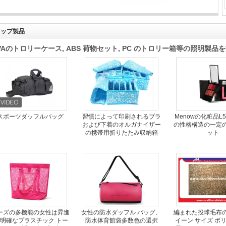
新しい多機能の方法キャンバス型のラップトップのショルダー・バッグ旅行袋
トップ製品
VAのトロリーケース, ABS 荷物セット, PC のトロリー箱等の照明製
スポーツダッフルバッグ
習慣によって印刷されるブラ
Menowの化粧品L
および下着のオルガナイザー
の性格構造の一定
の携帯用折りたたみ収納箱
ット
ーズの多機能の女性は昇進
女性の防水ダッフル バッグ、
編まれた投球毛布
/明確なプラスチック トー
防水体育館袋多数色の選択
イーン サイズ ポ