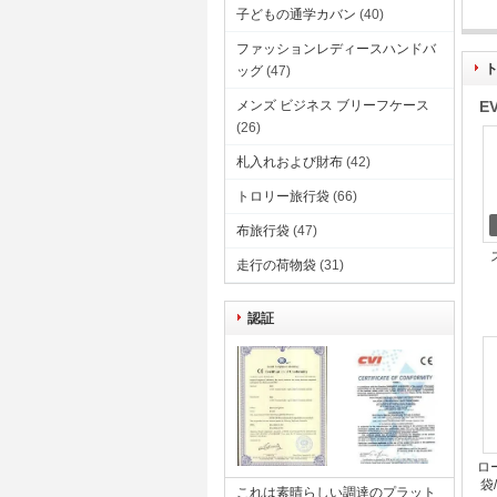
子どもの通学カバン
(40)
ファッションレディースハンドバ
ッグ
(47)
メンズ ビジネス ブリーフケース
E
(26)
札入れおよび財布
(42)
トロリー旅行袋
(66)
布旅行袋
(47)
走行の荷物袋
(31)
認証
ロ
袋
これは素晴らしい調達のプラット