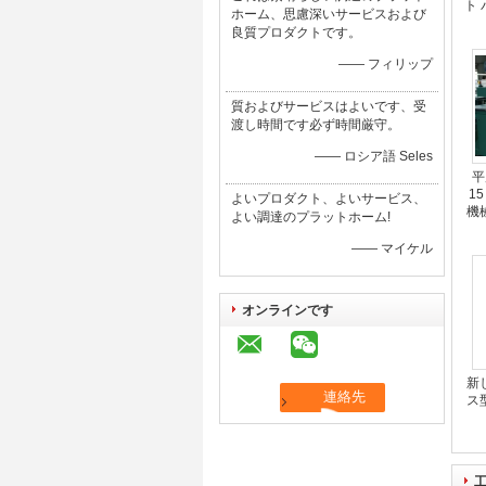
ト
ホーム、思慮深いサービスおよび
良質プロダクトです。
—— フィリップ
質およびサービスはよいです、受
渡し時間です必ず時間厳守。
—— ロシア語 Seles
平
1
よいプロダクト、よいサービス、
機
よい調達のプラットホーム!
—— マイケル
オンラインです
新
ス