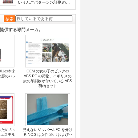
いりんごパターン水証拠の布
旅行袋旅行スーツケース
品を提供する専門メーカ。
501の本来
OEM の女の子のピンクの
の唇のパレ
ABS PC の荷物、イギリスの
旗の印刷物が付いている ABS
荷物セット
のためのク
見えないジッパー/LFC を分け
リエステル
る NO.3 は女性 Skirt およびハ