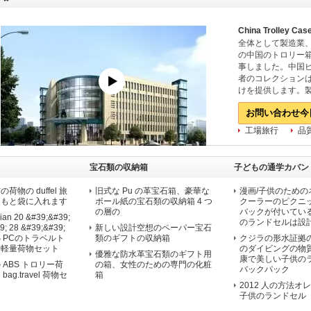
China Trolley Cas
全体として製造業
の中国のトロリー
事しました。中国
者のコレクション
けを提供します。
れた現代生産設備
お問い合わせ今
質規格に非常に従い、
を読む
工場旅行
品
宝石類の収納箱
子どもの通学カバン
物の duffel 旅
旧式な Pu の革宝石箱、豪華な
漫画/子供のための
ひもと袋に入れます
ボール紙の宝石類の収納箱 4 つ
クーラーのピクニッ
の層の
バックが付いてい
an 20 &#39;&#39;
のランドセルは設
9; 28 &#39;&#39;
新しい設計空想のペーパー宝石
S PCのトラベルト
類のギフトの収納箱
クジラの形水証拠
ス軽量荷物セット
のダイビングの物
優雅な防水革宝石類のギフト用
康で美しい子供の
ABS トロリー荷
の箱、女性のための専門の化粧
バックパック
ag.travel 荷物セ
箱
2012 人の方法オ
子供のランドセル