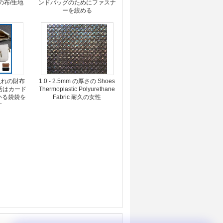
の布/生地
ンドバッグのためにファスナ
ーを絞める
入れの財布
1.0 - 2.5mm の厚さの Shoes
電話はカード
Thermoplastic Polyurethane
いる袋袋を
Fabric 耐久の女性
す