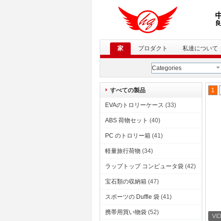
良
家
プロダクト
私達について
Categories
すべての製品
1
EVAのトロリーケース
(33)
ABS 荷物セット
(40)
PC のトロリー箱
(41)
軽量旅行荷物
(34)
ラップトップ コンピュータ袋
(42)
宝石類の収納箱
(47)
スポーツの Duffle 袋
(41)
携帯用買い物袋
(52)