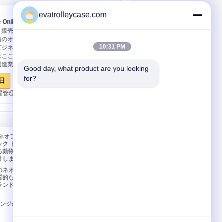
evatrolleycase.com
e Online Marketplace
、販売および技術的な売り上げ後のサービス
箱のオンライン市場は専門プロダクトで、従
10:31 PM
ビジネス分野の専攻学生のブランドの製造業
はここにあります。私達は良質プロダクトだ
製造業者に良質の専門の技術者および進めら
Good day, what product are you looking 
があります。プロダクトすべては国際的な品
for?
日
いろいろ異なった市場で世... ...
続き
質管理
ニュース
私達に連絡しなさい
ネオプレンの
私達に連絡しなさい
ク トート
引用を要求しなさい
る動物の子供
計します
E-Mail
のネオプレン
Sitemap
質的な方法健
ランドセルの
レンジの防水