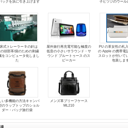
 バックを浜に引き上げます
子ヒツジのウール
床式トレーラー 9 の針は
屋外旅行再充電可能な極度の
PU の革女性の札
5 の頭部革/袋のための刺繍
低音の小さいサラウンド・サ
の Apple の携帯
械をコンピュータ化しまし
ウンド ブルートゥース のス
スロットが付いて
た
ピーカー
包装しま
しい多機能の方法キャンバ
メンズ革ブリーフケース
型のラップトップのショル
ML210
ダー・バッグ旅行袋
工場