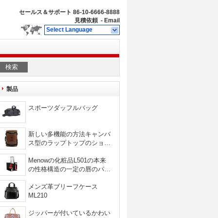
セールス＆サポート
86-10-6666-8888
見積依頼
-
Email
Select Language
検索
製品
スポーツダッフルバッグ
新しい多機能の方法キャンバ
ス型のラップトップのショル
ダー・バッグ旅行袋
Menowの化粧品L501の本来
の性格構造の一定の唇のパレ
ット
メンズ革ブリーフケース
ML210
ジッパーが付いているかわい