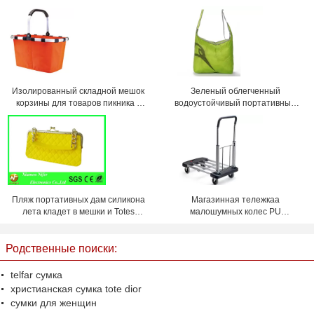
Изолированный складной мешок
Зеленый облегченный
корзины для товаров пикника с
водоустойчивый портативный
крышкой 45 * 27 * 24cm
мешок посыльного Cordura
хозяйственной сумки
Пляж портативных дам силикона
Магазинная тележкаа
лета кладет в мешки и Totes
малошумных колес PU
водоустойчивое и
портативная складывая может
персонализированный
подшипник 150 KG
Родственные поиски:
telfar сумка
христианская сумка tote dior
сумки для женщин