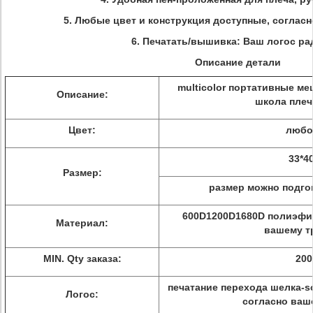
5. Любые цвет и конструкция доступные, согласн
6. Печатать/вышивка: Ваш логос ра
Описание детали
multicolor портативные ме
Описание:
школа плеч
Цвет:
любо
33*4
Размер:
размер можно подгон
600D1200D1680D полиэфир
Материал:
вашему т
MIN. Qty заказа:
200
печатание перехода шелка-s
Логос:
согласно ваш