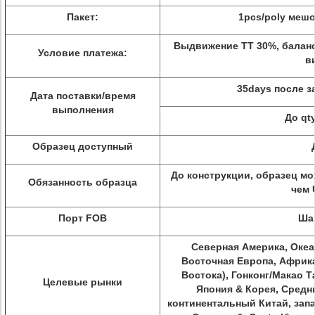
Пакет:
1pcs/poly мешо
Выдвижение TT 30%, баланс
Условие платежа:
в
35days после з
Дата поставки/время
выполнения
До qty
Образец доступный
До конструкции, образец мо
Обязанность образца
чем 
Порт FOB
Ша
Северная Америка, Океа
Восточная Европа, Африка
Востока), Гонконг/Макао Т
Целевые рынки
Япония & Корея, Средн
континентальный Китай, зап