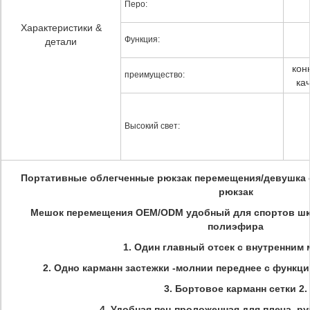
Перо:
Характеристики &
Функция:
детали
кон
преимущество:
ка
Высокий свет:
Портативные облегченные рюкзак перемещения/девушка
рюкзак
Мешок перемещения OEM/ODM удобный для спортов шк
полиэфира
1. Один главный отсек с внутренним
2. Одно карманн застежки -молнии переднее с функц
3. Бортовое карманн сетки 2.
4. Удобная пен-проложенная для плеча, ру