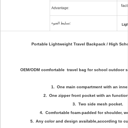
fact
Advantage:
تسليط الضوء:
Lig
Portable Lightweight Travel Backpack / High Sch
OEM/ODM comfortable travel bag for school outdoor sp
1. One main compartment with an inne
2. One zipper front pocket with an function
3. Two side mesh pocket.
4. Comfortable foam-padded for shoulder, w
5. Any color and design available,according to c