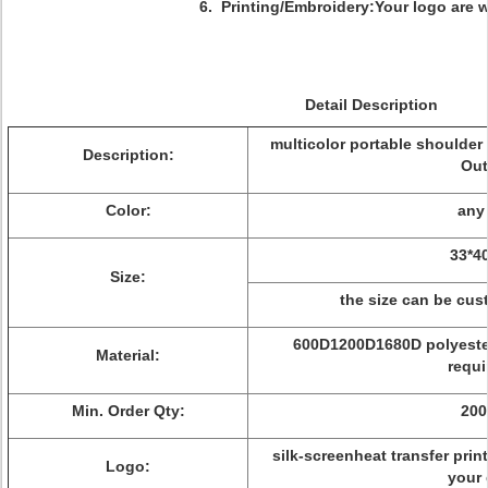
6. Printing/Embroidery:Your logo are 
Detail Description
multicolor portable shoulder 
Description:
Out
Color:
any 
33*4
Size:
the size can be cus
600D1200D1680D polyester,
Material:
requi
Min. Order Qty:
200
silk-screenheat transfer prin
Logo:
your 