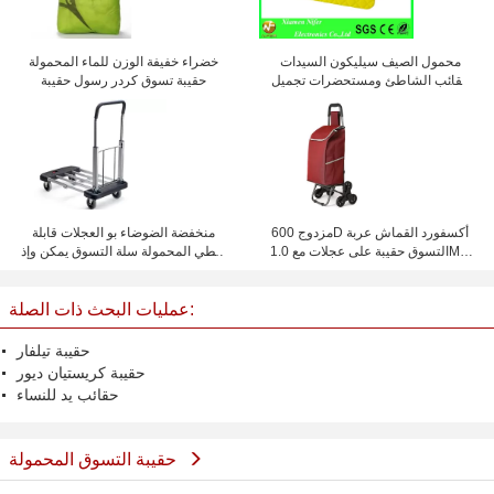
محمول الصيف سيليكون السيدات
خضراء خفيفة الوزن للماء المحمولة
حقائب الشاطئ ومستحضرات تجميل
حقيبة تسوق كردر رسول حقيبة
مضادة للماء وشخصية
مزدوج 600D أكسفورد القماش عربة
منخفضة الضوضاء بو العجلات قابلة
التسوق حقيبة على عجلات مع 1.0MM
للطي المحمولة سلة التسوق يمكن وإذ
أنابيب الصلب
تضع 150 كغ
عمليات البحث ذات الصلة:
حقيبة تيلفار
حقيبة كريستيان ديور
حقائب يد للنساء
حقيبة التسوق المحمولة