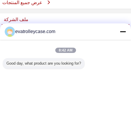
عرض جميع المنتجات
ملف الشركة
China Trolley Case Online Marketplace
evatrolleycase.com
ﺎﻠﺘﺤﻘﻗ ﺎﻠﻣﻭﺭﺩﻮﻧ
Trust Seal
Verified Suplier
8:42 AM
Good day, what product are you looking for?
منزل
جميع المنتجات
حول نا
اتصل بنا
طلب اقتباس
غير اللغة