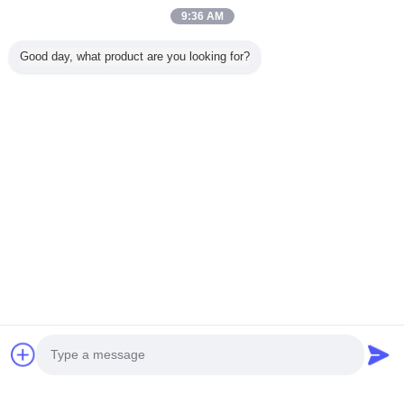
Trust Seal
Verified Suplier
9:36 AM
Good day, what product are you looking for?
Главная страница
Все продукты
Карта сайта
контактные данные
Отправить запрос
Измените язык
Полное место
Copyright © 2015 - 2026 China Trolley Case Online Marketplace.
All rights reserved.