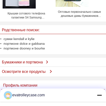
Оптовые первоначально самые
Крышки сотового телефона
дешевые дамы бумажников
галактики S4 Samsung
женщин LV роскоши морщат
доказательства воды, случай
телефона сальто кожи PU
Родственные поиски:
сумки kendall и kylie
портмоне dolce и gabbana
портмоне dooney и bourke
Бумажники и портмона
Осмотрите все продукты
Профиль компании
China Trolley Case Online Marketplace
evatrolleycase.com
проверенных поставщиков