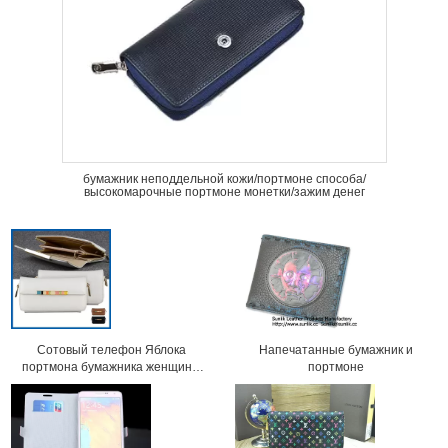
бумажник неподдельной кожи/портмоне способа/
высокомарочные портмоне монетки/зажим денег
Сотовый телефон Яблока
Напечатанные бумажник и
портмона бумажника женщины
портмоне
кожи PU покрывает мешок мешка
с гнездом для платы