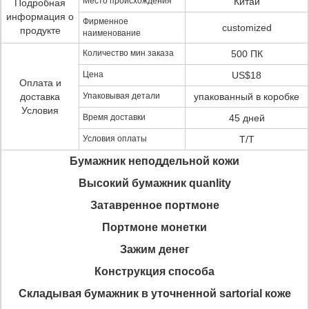
Место происхождения
Китай
Подробная
информация о
Фирменное
customized
продукте
наименование
Количество мин заказа
500 ПК
Цена
US$18
Оплата и
доставка
Упаковывая детали
упакованный в коробке
Условия
Время доставки
45 дней
Условия оплаты
T/T
Бумажник неподдельной кожи
Высокий бумажник quanlity
Затавренное портмоне
Портмоне монетки
Зажим денег
Конструкция способа
Складывая бумажник в уточненной sartorial коже