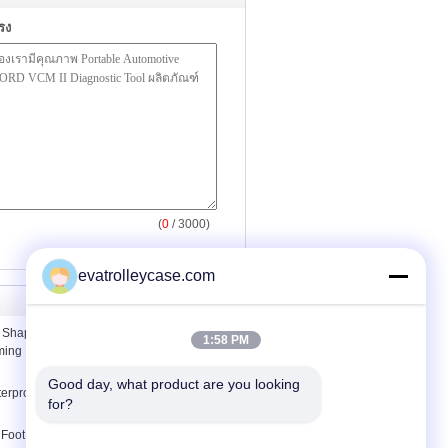
รง
(
0
/ 3000)
evatrolleycase.com
y Shaping Beauty Equipment /
1:58 PM
mming Machine For Non-Invasive Fat
Good day, what product are you looking 
terproof travel backpack computer bags
for?
 Foot Micro Cell Phone USB Cable