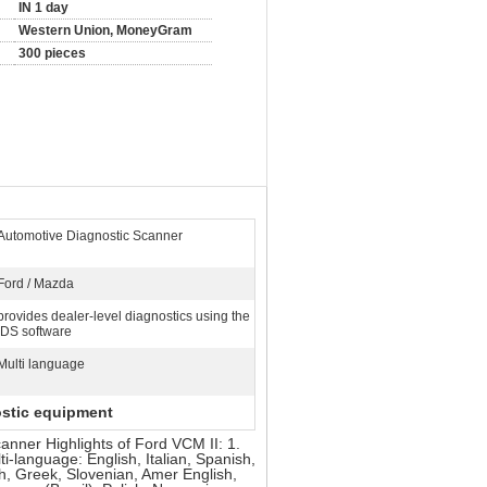
IN 1 day
Western Union, MoneyGram
300 pieces
Automotive Diagnostic Scanner
Ford / Mazda
provides dealer-level diagnostics using the
IDS software
Multi language
ostic equipment
nner Highlights of Ford VCM II: 1.
i-language: English, Italian, Spanish,
, Greek, Slovenian, Amer English,