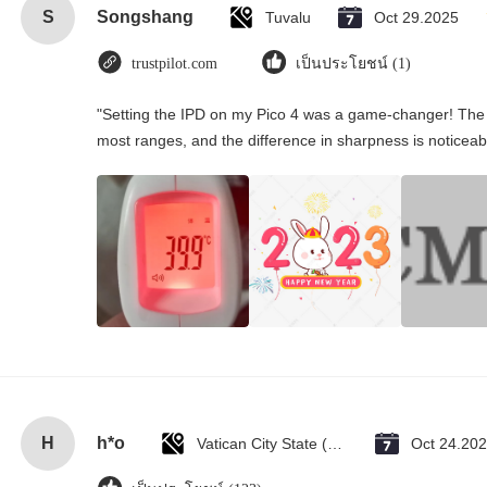
S
Songshang
Tuvalu
Oct 29.2025
trustpilot.com
เป็นประโยชน์ (1)
"Setting the IPD on my Pico 4 was a game-changer! The 
most ranges, and the difference in sharpness is noticeab
H
h*o
Vatican City State (Holy See)
Oct 24.20