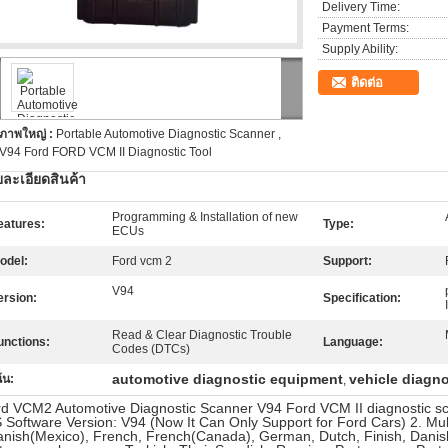
Delivery Time:
Payment Terms:
Supply Ability:
ติดต่อ
ภาพใหญ่ :
Portable Automotive Diagnostic Scanner ,
V94 Ford FORD VCM II Diagnostic Tool
ละเอียดสินค้า
Programming & Installation of new
eatures:
Type:
ECUs
odel:
Ford vcm 2
Support:
V94
ersion:
Specification:
Read & Clear Diagnostic Trouble
unctions:
Language:
Codes (DTCs)
automotive diagnostic equipment
vehicle diagn
้น:
,
d VCM2 Automotive Diagnostic Scanner V94 Ford VCM II diagnostic sca
 Software Version: V94 (Now It Can Only Support for Ford Cars) 2. Mult
nish(Mexico), French, French(Canada), German, Dutch, Finish, Danish