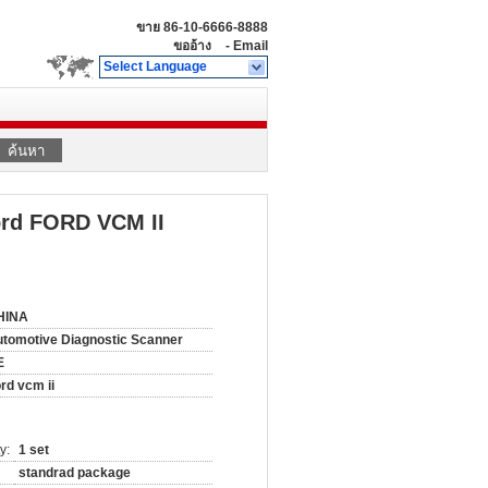
ขาย
86-10-6666-8888
ขออ้าง
-
Email
Select Language
ค้นหา
ord FORD VCM II
HINA
tomotive Diagnostic Scanner
E
rd vcm ii
y:
1 set
standrad package