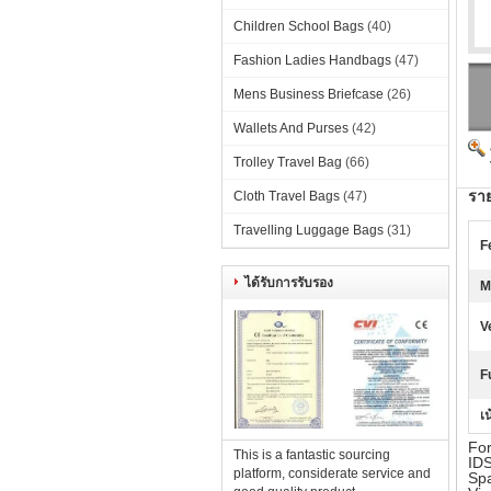
Children School Bags
(40)
Fashion Ladies Handbags
(47)
Mens Business Briefcase
(26)
Wallets And Purses
(42)
Trolley Travel Bag
(66)
ราย
Cloth Travel Bags
(47)
Travelling Luggage Bags
(31)
F
ได้รับการรับรอง
M
V
F
เน
For
This is a fantastic sourcing
IDS
platform, considerate service and
Spa