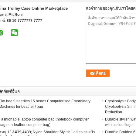
ina Trolley Case Online Marketplace
ส่งคำถามของคุณกับเราโดยต
ติดต่อ:
Mr. Roni
กซ์:
86-10-7777777-7777
ิตภัณฑ์อื่น ๆ
Flat bed 9 needles 15 heads Computerised Embroidery
Cryolipolysis Bod
Machines for Leather / bag
Cryolipolysis Sli
Reduction
Fashionable laptop computer bag (notebook computer
Durable stylish wa
bag,non-leather computer bag)
with custom logo
ชมพู 12 &#39;&#39; Nylon Shoulder Stylish Ladies กระเป๋า
Durable Braided 6