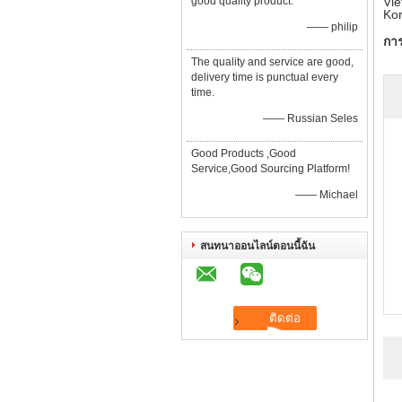
good quality product.
Vie
Kor
—— philip
กา
The quality and service are good,
delivery time is punctual every
time.
—— Russian Seles
Good Products ,Good
Service,Good Sourcing Platform!
—— Michael
สนทนาออนไลน์ตอนนี้ฉัน