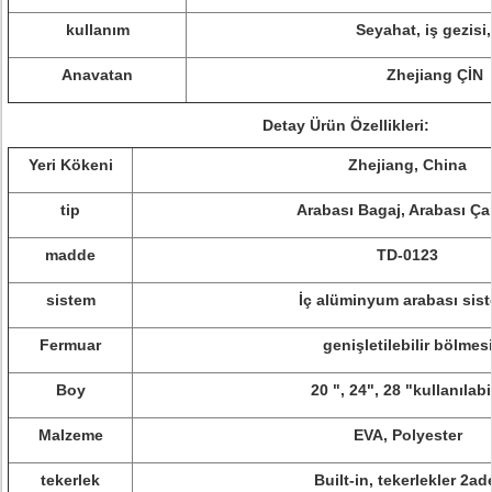
kullanım
Seyahat, iş gezisi,
Anavatan
Zhejiang ÇİN
Detay Ürün Özellikleri:
Yeri Kökeni
Zhejiang, China
tip
Arabası Bagaj, Arabası Ça
madde
TD-0123
sistem
İç alüminyum arabası sis
Fermuar
genişletilebilir bölmes
Boy
20 ", 24", 28 "kullanılabil
Malzeme
EVA, Polyester
tekerlek
Built-in, tekerlekler 2ad