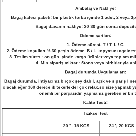
Ambalaj ve Nakliye:
Bagaj kafesi paketi: bir plastik torba içinde 1 adet, 2 veya 3pc
Bagaj davanın nakliye: 20-30 gün sonra depozito 
Ödeme şartları:
1. Ödeme süresi: T / T, L / C.
2. Ödeme koşulları:% 30 peşin ödeme, B / L kopyasını again
3. Teslim süresi: on gün içinde kargo ürünler veya toplam mi
4. Min sipariş miktarı: 5tons veya birbirleriyle anl
Bagaj durumda Uygulamaları:
Bagaj durumda, ihtiyacınız birçok şey dahil, açık ve sipariş lin
olacak eğer 360 derecelik tekerlekler çok relax.so size yapmak ya
önemli bir parçasıdır, yapmanız gerekenler bir t
Kalite Testi:
fiziksel test
20 ": 15 KGS
24 ';
20 KGS