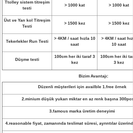
Ttolley sistem titreşim
> 1000 kat
> 1000 kat
testi
Üst ve Yan kol Titreşim
> 1500 kez
> 1500 kez
Testi
> 4KM / saat hızla 10
> 4KM / saat hız
Tekerlekler Run Testi
saat
10 saat
100cm her iki taraf 3
100cm her iki ta
Düşme testi
kez
3 kez
Bizim Avantajı:
Düzenli müşterileri için availble 1.free örnek
2.minium düşük yukarı miktar en az renk başına 300pcs
3.famous marka üretim deneyimi
4.reasonable fiyat, zamanında teslimat süresi, ayrıntılar üzeri