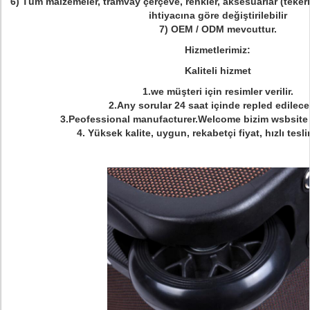
6) Tüm malzemeler, tramvay çerçeve, renkler, aksesuarlar (tekeri
ihtiyacına göre değiştirilebilir
7) OEM / ODM mevcuttur.
Hizmetlerimiz:
Kaliteli hizmet
1.we müşteri için resimler verilir.
2.Any sorular 24 saat içinde repled edilecek
3.Peofessional manufacturer.Welcome bizim wsbsite 
4. Yüksek kalite, uygun, rekabetçi fiyat, hızlı tesl