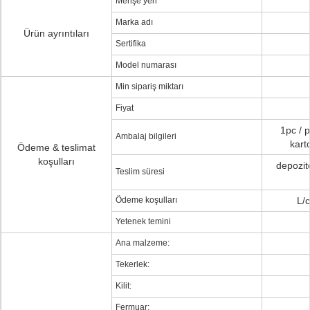
Menşe yeri
Marka adı
Ürün ayrıntıları
Sertifika
Model numarası
Min sipariş miktarı
Fiyat
1pc / p
Ambalaj bilgileri
kart
Ödeme & teslimat
koşulları
depozit
Teslim süresi
Ödeme koşulları
L/c
Yetenek temini
Ana malzeme:
Tekerlek:
Kilit:
Fermuar: