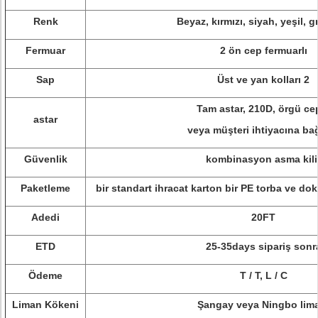
Renk
Beyaz, kırmızı, siyah, yeşil, g
Fermuar
2 ön cep fermuarlı
Sap
Üst ve yan kolları 2
Tam astar, 210D, örgü cep
astar
veya müşteri ihtiyacına bağ
Güvenlik
kombinasyon asma kili
Paketleme
bir standart ihracat karton bir PE torba ve do
Adedi
20FT
ETD
25-35days sipariş sonr
Ödeme
T / T, L / C
Liman Kökeni
Şangay veya Ningbo lim