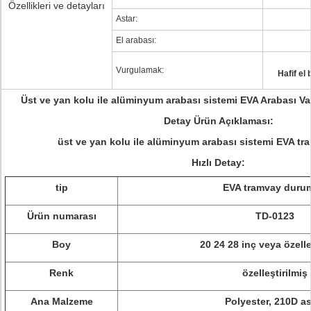
Özellikleri ve detayları
Astar:
El arabası:
Vurgulamak:
Hafif el 
Üst ve yan kolu ile alüminyum arabası sistemi EVA Arabası Va
Detay Ürün Açıklaması:
üst ve yan kolu ile alüminyum arabası sistemi EVA t
Hızlı Detay:
tip
EVA tramvay duru
Ürün numarası
TD-0123
Boy
20 24 28 inç veya özelle
Renk
özelleştirilmiş
Ana Malzeme
Polyester, 210D as