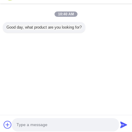
10:40 AM
Ana sayfa
Good day, what product are you looking for?
Tüm ürünler
Hakkımızda
Bize ulaşın
Teklif isteği
Dil değiştir
Tam Sitesi
Copyright © 2015 - 2026 China Trolley Case Online Marketplace.
All rights reserved.
Developed by
ECER