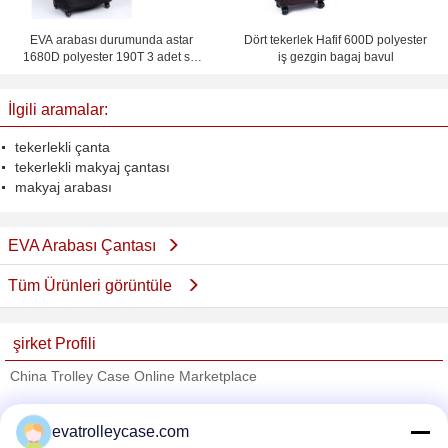
EVA arabası durumunda astar
Dört tekerlek Hafif 600D polyester
1680D polyester 190T 3 adet set
iş gezgin bagaj bavul
ve iç file Bagaj
İlgili aramalar:
tekerlekli çanta
tekerlekli makyaj çantası
makyaj arabası
EVA Arabası Çantası
Tüm Ürünleri görüntüle
şirket Profili
China Trolley Case Online Marketplace
Onaylı Tedarikçi
evatrolleycase.com
Trust Seal
Verified Suplier