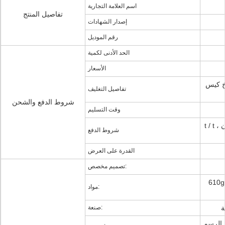
اسم العلامة التجارية
تفاصيل المنتج
إصدار الشهادات
رقم الموديل
الحد الأدنى لكمية
الأسعار
خ كيس
تفاصيل التغليف
شروط الدفع والشحن
وقت التسليم
t / t ، ضمان التجارة (بابا) ، ويسترن يونيون ،
شروط الدفع
القدرة على العرض
تصميم مخصص:
لقماش
مواد:
صنعة:
و الرسم