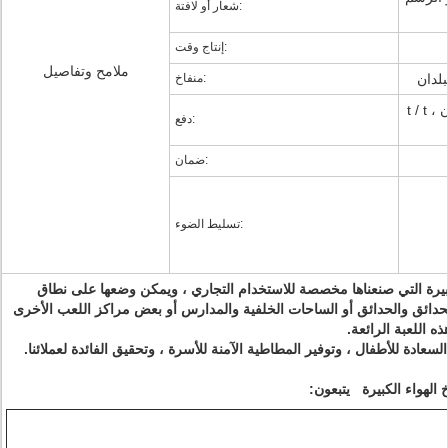
شعار أو لافتة:
إنتاج وقت:
ملامح وتفاصيل
لدان
منفاخ:
t / t ، ضمان التجارة (بابا) ، ويسترن يونيون ،
دفع:
ضمان:
تسليط الضوء:
بيرة التي صنعناها
مخصصة للاستخدام التجاري ، ويمكن وضعها على نطاق
حدائق والحدائق أو الساحات الخلفية والمدارس أو بعض مراكز اللعب الأخرى
 اللعبة الرائعة.
عادة للأطفال ، وتوفير المطاطية الآمنة للأسرة ، وتحقيق الفائدة لعملائنا.
 الهواء الكبيرة
يتبعون: