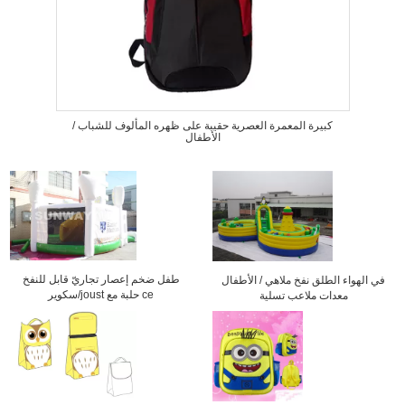
كبيرة المعمرة العصرية حقيبة على ظهره المألوف للشباب /
الأطفال
طفل ضخم إعصار تجاريّ قابل للنفخ
في الهواء الطلق نفخ ملاهي / الأطفال
سكوير/joust حلبة مع ce
معدات ملاعب تسلية