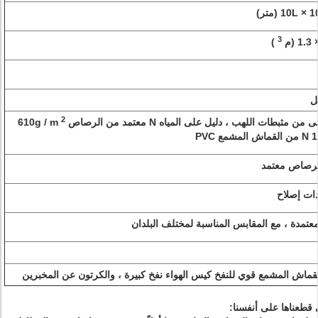
10L × 1
(متر)
3
(م
)
ل
2
مثبطات اللهب ، دليل على المياه N معتمد من الرصاص 610g / m
مشمع PVC
لرصاص معتمد
دات إصلاح
ماش المشمع قوي للنفخ كيس الهواء نفخ كبيرة ، والكرتون عن المخبرين
ي قطعناها على أنفسنا: