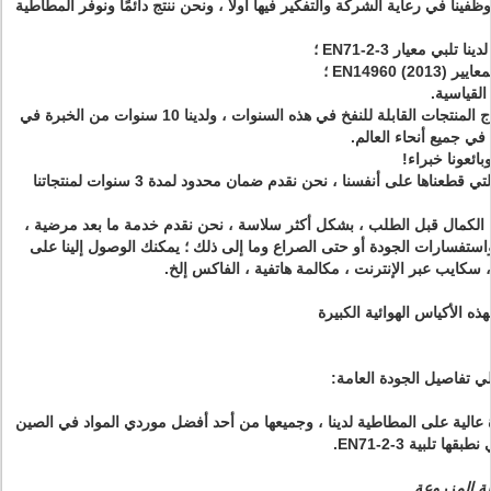
ظفينا في رعاية الشركة والتفكير فيها أولاً ، ونحن ننتج دائمًا ونوفر المطاطية
بي معيار EN71-2-3 ؛
EN1496) ؛
2. شركة Out Out متخصصة في إنتاج المنتجات القابلة للنفخ في هذه السنوات ، ولدينا 10 سنوات من الخبرة في
في جميع أنحاء العالم.
بائعونا خبراء!
3. بسبب الثقة القوية في المطاطية التي قطعناها على أنفسنا ، نحن نقدم ضمان محدود لمدة 3 سنوات لمنتجاتنا
 الكمال قبل الطلب ، بشكل أكثر سلاسة ، نحن نقدم خدمة ما بعد مرضية ،
استفسارات الجودة أو حتى الصراع وما إلى ذلك ؛
يمكنك الوصول إلينا على
سكايب عبر الإنترنت ، مكالمة هاتفية ، الفاكس إلخ.
هذه
الأكياس الهوائية الكبيرة
 يلي تفاصيل الجودة العامة:
ة عالية على المطاطية لدينا ، وجميعها من أحد أفضل موردي المواد في الصين
ها تلبية EN71-2-3.
طة المزروعة