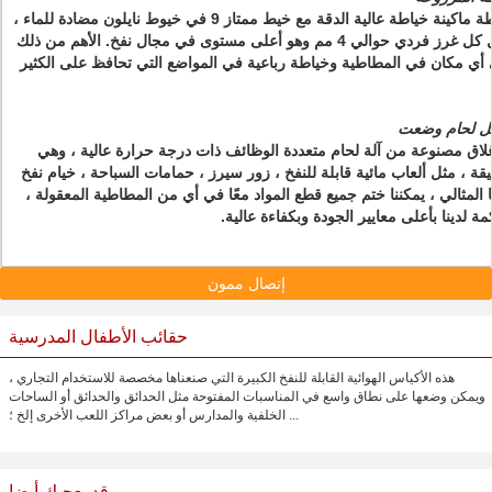
جميع خيوطنا المطاطية مُخيطة بواسطة ماكينة خياطة عالية الدقة مع خيط ممتاز 9 في خيوط نايلون مضادة للماء ،
 4 مم وهو أعلى مستوى في مجال نفخ.
الأهم من ذلك
 أي مكان في المطاطية وخياطة رباعية في المواضع التي تحافظ على الكثير
عمل لحام وضعت
غلاق مصنوعة من آلة لحام متعددة الوظائف ذات درجة حرارة عالية ، وهي
قة ، مثل ألعاب مائية قابلة للنفخ ، زور سيرز ، حمامات السباحة ، خيام نفخ
ا المثالي ، يمكننا ختم جميع قطع المواد معًا في أي من المطاطية المعقولة ،
ة لدينا بأعلى معايير الجودة وبكفاءة عالية.
إتصال ممون
حقائب الأطفال المدرسية
هذه الأكياس الهوائية القابلة للنفخ الكبيرة التي صنعناها مخصصة للاستخدام التجاري ،
ويمكن وضعها على نطاق واسع في المناسبات المفتوحة مثل الحدائق والحدائق أو الساحات
الخلفية والمدارس أو بعض مراكز اللعب الأخرى إلخ ؛ ...
قد يعجبك أيضا