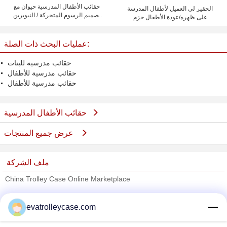
حقائب الأطفال المدرسية حيوان مع
الحقير لي العميل لأطفال المدرسة
تصميم الرسوم المتحركة / النيوبرين
على ظهره/عودة الأطفال حزم
برودة نزهة حمل حقيبة للأطفال
عمليات البحث ذات الصلة:
حقائب مدرسية للبنات
حقائب مدرسية للأطفال
حقائب مدرسية للأطفال
حقائب الأطفال المدرسية
عرض جميع المنتجات
ملف الشركة
China Trolley Case Online Marketplace
ﺎﻠﺘﺤﻘﻗ ﺎﻠﻣﻭﺭﺩﻮﻧ
evatrolleycase.com
Trust Seal
Verified Suplier