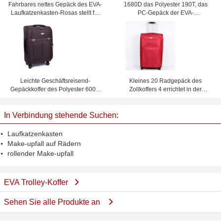
Fahrbares nettes Gepäck des EVA-
1680D das Polyester 190T, das
Laufkatzenkasten-Rosas stellt für
PC-Gepäck der EVA-
Frauen18"/20"/24"/28" Gewohnheit
Laufkatzenrechtssache 3 zeichnet,
ein
stellte mit und Maschentasche
nach innen ein
Leichte Geschäftsreisend-
Kleines 20 Radgepäck des
Gepäckkoffer des Polyester 600D
Zollkoffers 4 errichtet in der
mit Vierrad
Querbügel- und Identifikations-
Kartentasche auf Rückplatte
In Verbindung stehende Suchen:
Laufkatzenkasten
Make-upfall auf Rädern
rollender Make-upfall
EVA Trolley-Koffer
Sehen Sie alle Produkte an