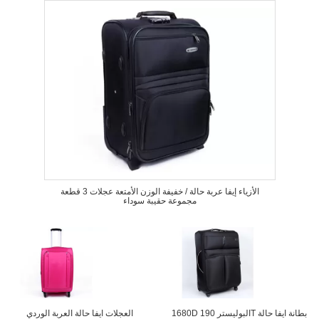
الأزياء إيفا عربة حالة / خفيفة الوزن الأمتعة عجلات 3 قطعة
مجموعة حقيبة سوداء
1680D البوليستر 190T بطانة ايفا حالة
العجلات ايفا حالة العربة الوردي