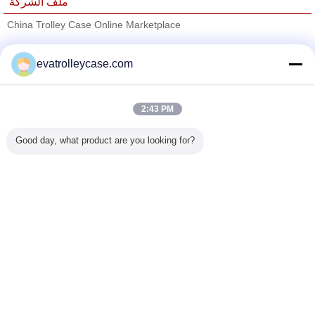
ملف الشركة
China Trolley Case Online Marketplace
ﺎﻠﺘﺤﻘﻗ ﺎﻠﻣﻭﺭﺩﻮﻧ
evatrolleycase.com
Trust Seal
Verified Suplier
2:43 PM
منزل
Good day, what product are you looking for?
جميع المنتجات
حول نا
اتصل بنا
طلب اقتباس
غير اللغة