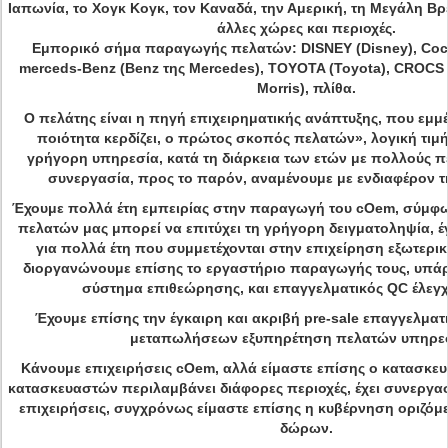
Ιαπωνία, το Χογκ Κογκ, τον Καναδά, την Αμερική, τη Μεγάλη Βρε
άλλες χώρες και περιοχές.
Εμπορικό σήμα παραγωγής πελατών: DISNEY (Disney), Coca
merceds-Benz (Benz της Mercedes), TOYOTA (Toyota), CROCS 
Morris), πλίθα.
Ο πελάτης είναι η πηγή επιχειρηματικής ανάπτυξης, που εμμέν
ποιότητα κερδίζει, ο πρώτος σκοπός πελατών», λογική τιμή
γρήγορη υπηρεσία, κατά τη διάρκεια των ετών με πολλούς πε
συνεργασία, προς το παρόν, αναμένουμε με ενδιαφέρον 
Έχουμε πολλά έτη εμπειρίας στην παραγωγή του cOem, σύμφων
πελατών μας μπορεί να επιτύχει τη γρήγορη δειγματοληψία, 
για πολλά έτη που συμμετέχονται στην επιχείρηση εξωτερι
διοργανώνουμε επίσης το εργαστήριο παραγωγής τους, υπάρχ
σύστημα επιθεώρησης, και επαγγελματικός QC έλεγχ
Έχουμε επίσης την έγκαιρη και ακριβή pre-sale επαγγελματι
μεταπωλήσεων εξυπηρέτηση πελατών υπηρε
Κάνουμε επιχειρήσεις cOem, αλλά είμαστε επίσης ο κατασκε
κατασκευαστών περιλαμβάνει διάφορες περιοχές, έχει συνεργασ
επιχειρήσεις, συγχρόνως είμαστε επίσης η κυβέρνηση οριζόμ
δώρων.