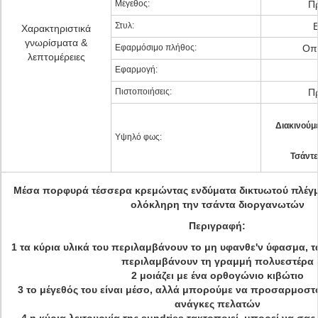
Μέγεθος:
Π
Στυλ:
Ε
Χαρακτηριστικά
γνωρίσματα &
Εφαρμόσιμο πλήθος:
Οπ
λεπτομέρειες
Εφαρμογή:
Πιστοποιήσεις:
Π
Διακινούμ
Υψηλό φως:
Τσάντε
Μέσα πορφυρά τέσσερα κρεμώντας ενδύματα δικτυωτού πλέγ
ολόκληρη την τσάντα διοργανωτών
Περιγραφή:
1 τα κύρια υλικά του περιλαμβάνουν το μη υφανθε'ν ύφασμα, τ
περιλαμβάνουν τη γραμμή πολυεστέρα
2 μοιάζει με ένα ορθογώνιο κιβώτιο
3 το μέγεθός του είναι μέσο, αλλά μπορούμε να προσαρμοστ
ανάγκες πελατών