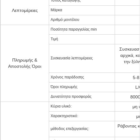
Τόπος καταγωγής
Λεπτομέρειες
Μάρκα
Αριθμό μοντέλου
Ποσότητα παραγγελίας min
Τιμή
Συσκευασμ
αρχικά, κ
Συσκευασία λεπτομέρειες
Πληρωμής &
την ξύλ
Αποστολής Όροι
Χρόνος παράδοσης
5-8
Όροι πληρωμής
L/
Δυνατότητα προσφοράς
8000
Κύρια υλικό:
μη 
Χαρακτηριστικό:
μ
Ράβοντας κ
μέθοδος επεξεργασίας: