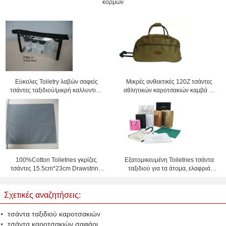
κορμών
Εύκολες Toiletry λαβών σαφείς
Μικρές ανθεκτικές 120Z τσάντες
τσάντες ταξιδιού/μικρή καλλυντική
αθλητικών καροτσακιών καμβά με
σακούλα
τις ρόδες/το λογότυπο εκτύπωσης
100%Cotton Toiletries γκρίζες
Εξατομικευμένη Toiletries τσάντα
τσάντες 15.5cm*23cm Drawstring
ταξιδιού για τα άτομα, ελαφριά
τσαντών ταξιδιού
τσάντα αγορών
Σχετικές αναζητήσεις:
τσάντα ταξιδιού καροτσακιών
τσάντα καροτσακιών σαφάρι