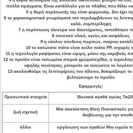
4 η κύρια λειτουργία της sundries τακτοποιεί, μπορεί να σας
πολλά πράγματα. Είναι κατάλληλο για το πλήθος που θέλει να 
5 η δομή περάτωσής της είναι φερμουάρ, δεν έχει τη
6 τα χαρακτηριστικά γνωρίσματά του περιλαμβάνουν τις λεπτο
καλά, συμπερίληψη
7 η περίπτωση τέσσερα του διαστήματος, τοποθέτησε πο
8 ποιοτικό υλικό, υγείες και ασφάλειες
9 η νάυλον σύνδεση πορπών, παίρνει κατάλ
10 το κατώτατο πιάτο είναι κοίλο πιάτο PP, ισχυρός 
11 η τεχνολογία ραψίματος είναι ώριμη, μέσω της ακριβούς π
12 το προϊόν είναι τυπωμένα στερεά χρώμα/σχέδιο, η τεχνολογ
υψηλής ποιότητας, μπορείτε να τυπώσετε το λογότυ
13 ακολουθούμε τις λεπτομέρειες του τέλειου, δοκιμάζουμε το
βελτιώσουμε το προϊόν
Εφαρμογές:
Προσωπικά στοιχεία
Ιδιωτικά αγαθά υγείας Ταξί
Μια ακατάστατη θέση Ουσιαστικός γι
ζωή σχετική
διαβίωσης για την αποθ
άλλοι
οργάνωση των αγαθών Μια ευρεία πο