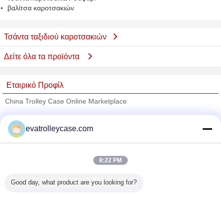
βαλίτσα καροτσακιών
Τσάντα ταξιδιού καροτσακιών
Δείτε όλα τα προϊόντα
Εταιρικό Προφίλ
China Trolley Case Online Marketplace
Verified προμηθευτές
evatrolleycase.com
Trust Seal
Verified Suplier
8:22 PM
Σπίτι
Good day, what product are you looking for?
Όλα τα Προϊόντα
Περίπου εμείς