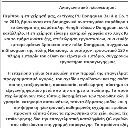
Ανταγωνιστικό πλεονέκτημα:
Περίπου η επιχείρησή μας, οι τέχνες PU Dongguan Bai & η Co.
το 2010, βρίσκονται στο βιομηχανικό αναπτυγμένο παράθυρο 
το άνοιγμα της κωμόπολης Hengli πόλεων Dongguan, κυκλ
κατάλληλο. Η επιχείρηση είναι με κεντρικά γραφεία στο Χογκ 
και το τμήμα ανάπτυξης, επιθεώρηση εργοστασίων, συσκευάζ
εμπορευμάτων βρίσκεται στην πόλη Dongguan, συγχρόνως
inShaoguan της πόλης Nanxiong, το υπάρχον προσωπικό 120 
πλήρη εμπειρία του cOem και εξωτερικό εμπόριο, συγχρόνω
εργαστήριο παραγωγής μας
Η επιχείρηση είναι δεσμευμένη στην παροχή της επαγγελματ
προγραμματισμό αγοράς, του σχεδίου προϊόντων και της ανάπ
και της επεξεργασίας, συσκευασία, επιθεώρηση, σύστημα
εξαγωγής φορτίου μετά από την υπηρεσία πώλησης. Τα προϊό
περιλαμβάνουν τους τύπους διαφημίσεων των προωθητικών δ
γραφείο, κατηγορία αυτοκινήτων, τσάντα δέρματος μόδας και η
την ψηφιακή ηλεκτρονική, καθημερινός εγχώριος εφοδιασ
προσωπικότητα όπως τα προωθητικά στοιχεία, δώρα, τέχ
επιθεώρησης δύο την επαγγελματική καταλήφθείη QC αγαθών
που ειδικεύονται στη γραμμή παραγωγής. Τα προϊόντα εξά