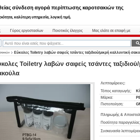
θείας σύνδεση αγορά περίπτωσης καροτσακιών της
ιότητα, καλύτερη υπηρεσία, λογική τιμή.
ς
Γύρος εργοστασίων
Ποιοτικός έλεγχος
Μας ελάτε σε επαφή με
Εύκολες Toiletry λαβών σαφείς τσάντες ταξιδιού/μικρή καλλυντική σακ
τσακιών
κολες Toiletry λαβών σαφείς τσάντες ταξιδιού
ακούλα
Λεπτομέρειες:
Τόπος καταγωγής:
Κί
Μάρκα:
P
Πιστοποίηση:
G
Πληρωμής & Αποστολ
Ποσότητα παραγγελίας
Συσκευασία λεπτομέρει