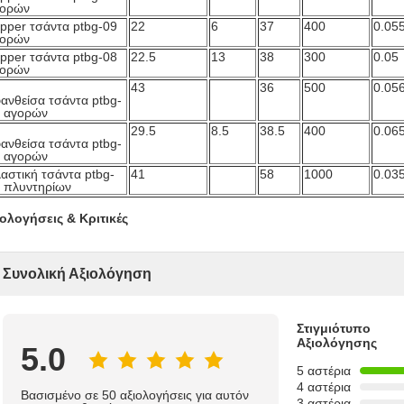
γορών
pper τσάντα ptbg-09
22
6
37
400
0.05
γορών
pper τσάντα ptbg-08
22.5
13
38
300
0.05
γορών
43
36
500
0.05
ανθείσα τσάντα ptbg-
 αγορών
29.5
8.5
38.5
400
0.06
ανθείσα τσάντα ptbg-
 αγορών
αστική τσάντα ptbg-
41
58
1000
0.03
 πλυντηρίων
ιολογήσεις & Κριτικές
Συνολική Αξιολόγηση
Στιγμιότυπο
Αξιολόγησης
5.0
5 αστέρια
4 αστέρια
Βασισμένο σε 50 αξιολογήσεις για αυτόν
3 αστέρια