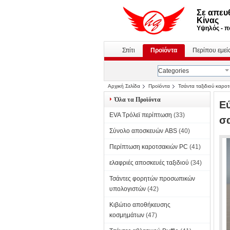
Σε απευ
Κίνας
Υψηλός - πο
Σπίτι
Προϊόντα
Περίπου εμεί
Categories
Αρχική Σελίδα
Προϊόντα
Τσάντα ταξιδιού καρο
Όλα τα Προϊόντα
Εύ
EVA Τρόλεϊ περίπτωση
(33)
σ
Σύνολο αποσκευών ABS
(40)
Περίπτωση καροτσακιών PC
(41)
ελαφριές αποσκευές ταξιδιού
(34)
Τσάντες φορητών προσωπικών
υπολογιστών
(42)
Κιβώτιο αποθήκευσης
κοσμημάτων
(47)