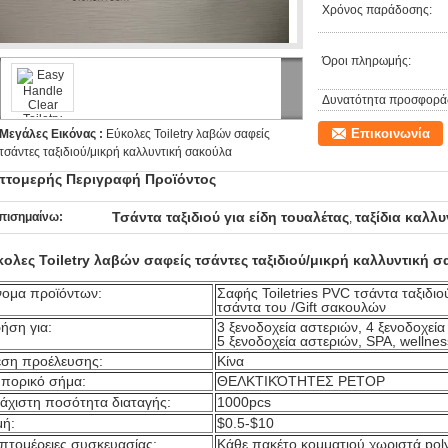
Χρόνος παράδοσης:
Όροι πληρωμής:
Δυνατότητα προσφορά
Επικοινωνία
Μεγάλες Εικόνας :
Εύκολες Toiletry λαβών σαφείς
τσάντες ταξιδιού/μικρή καλλυντική σακούλα
πτομερής Περιγραφή Προϊόντος
Τσάντα ταξιδιού για είδη τουαλέτας
ταξίδια καλλυ
πισημαίνω:
,
κολες Toiletry λαβών σαφείς τσάντες ταξιδιού/μικρή καλλυντική 
ομα προϊόντων:
Σαφής Toiletries PVC τσάντα ταξιδιο
τσάντα του /Gift σακουλών
ήση για:
3 ξενοδοχεία αστεριών, 4 ξενοδοχεία
5 ξενοδοχεία αστεριών, SPA, wellness
ση προέλευσης:
Κίνα
πορικό σήμα:
ΘΕΛΚΤΙΚΌΤΗΤΕΣ PETOP
άχιστη ποσότητα διαταγής:
1000pcs
μή:
$0.5-$10
πτομέρειες συσκευασίας:
Κάθε πακέτο κομματιού χωριστά pol