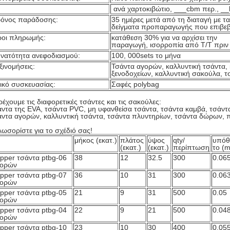
ανά χαρτοκιβώτιο, ___cbm περ., __
όνος παράδοσης:
35 ημέρες μετά από τη διαταγή με τα
δείγματα προπαραγωγής που επιβεβ
οι πληρωμής:
κατάθεση 30% για να αρχίσει την
παραγωγή, ισορροπία από T/T πριν
νατότητα ανεφοδιασμού:
100, 000sets το μήνα
ξινομήσεις:
Τσάντα αγορών, καλλυντική τσάντα, 
ξενοδοχείων, καλλυντική σακούλα, 
ικό συσκευασίας:
Σαφές polybag
έχουμε τις διαφορετικές τσάντες και τις σακούλες:
ντα της EVA, τσάντα PVC, μη υφανθείσα τσάντα, τσάντα καμβά, τσάντ
ντα αγορών, καλλυντική τσάντα, τσάντα πλυντηρίων, τσάντα δώρων, 
ωσορίστε για το σχέδιό σας!
μήκος (εκατ.)
πλάτος
ύψος
qty/
υπόθ
(εκατ.)
(εκατ.)
περίπτωση
το (
pper τσάντα ptbg-06
38
12
32.5
300
0.06
γορών
pper τσάντα ptbg-07
36
10
31
300
0.06
γορών
pper τσάντα ptbg-05
21
9
31
500
0.05
γορών
pper τσάντα ptbg-04
22
9
21
500
0.04
γορών
pper τσάντα ptbg-10
23
10
30
400
0.05