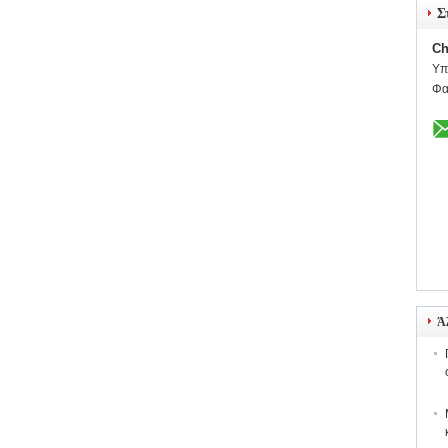
Σ
Ch
Υπ
Φα
Ά