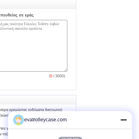
απευθείας σε εμάς
(
0
/ 3000)
σερα κρεμώντας ενδύματα δικτυωτού
λώνουν τις τσάντες διοργανωτών
evatrolleycase.com
ries γκρίζες τσάντες 15.5cm*23cm
ν ταξιδιού