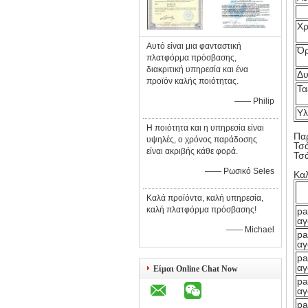
Χρ
Αυτό είναι μια φανταστική
Όρ
πλατφόρμα πρόσβασης,
διακριτική υπηρεσία και ένα
Δυ
προϊόν καλής ποιότητας.
Τα
—— Philip
Υλ
Η ποιότητα και η υπηρεσία είναι
Παρ
υψηλές, ο χρόνος παράδοσης
Τσά
είναι ακριβής κάθε φορά.
Τσά
—— Ρωσικό Seles
Καλ
Καλά προϊόντα, καλή υπηρεσία,
καλή πλατφόρμα πρόσβασης!
pa
α
—— Michael
pa
α
pa
α
Είμαι Online Chat Now
pa
α
pa