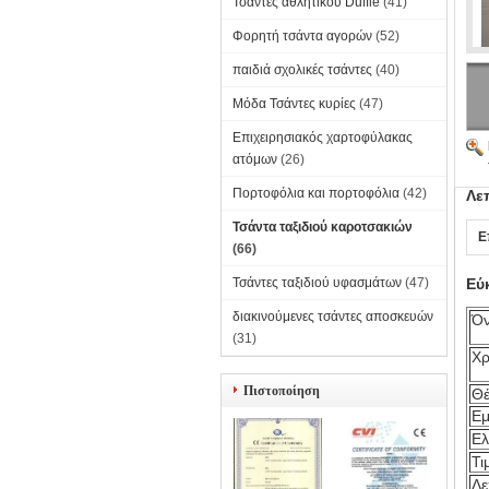
Τσάντες αθλητικού Duffle
(41)
Φορητή τσάντα αγορών
(52)
παιδιά σχολικές τσάντες
(40)
Μόδα Τσάντες κυρίες
(47)
Επιχειρησιακός χαρτοφύλακας
ατόμων
(26)
Πορτοφόλια και πορτοφόλια
(42)
Λε
Τσάντα ταξιδιού καροτσακιών
Ε
(66)
Τσάντες ταξιδιού υφασμάτων
(47)
Εύ
διακινούμενες τσάντες αποσκευών
Όν
(31)
Χρ
Πιστοποίηση
Θέ
Εμ
Ελ
Τι
Λε