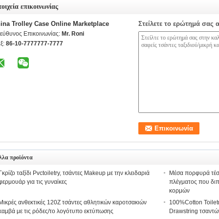
τοιχεία επικοινωνίας
ina Trolley Case Online Marketplace
Στείλετε το ερώτημά σας 
εύθυνος Επικοινωνίας:
Mr. Roni
ξ:
86-10-7777777-7777
λλα προϊόντα
Γκρίζο ταξίδι Pvctoiletry, τσάντες Makeup με την κλειδαριά
Μέσα πορφυρά τέσ
φερμουάρ για τις γυναίκες
πλέγματος που διπ
κορμών
Μικρές ανθεκτικές 120Z τσάντες αθλητικών καροτσακιών
100%Cotton Toilet
καμβά με τις ρόδες/το λογότυπο εκτύπωσης
Drawstring τσαντώ