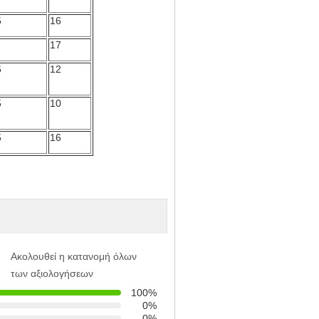
5
16
17
6
12
5
10
5
16
Ακολουθεί η κατανομή όλων
των αξιολογήσεων
100%
0%
0%