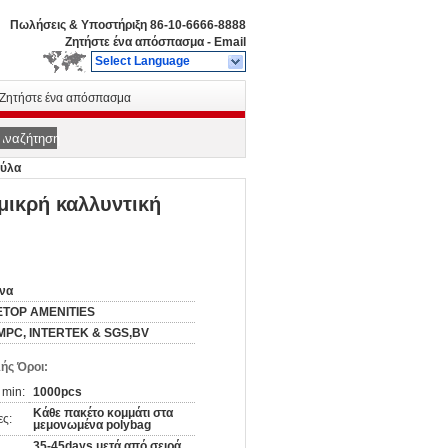
Πωλήσεις & Υποστήριξη
86-10-6666-8888
Ζητήστε ένα απόσπασμα
-
Email
Select Language
Ζητήστε ένα απόσπασμα
Αναζήτηση
ούλα
/μικρή καλλυντική
να
ETOP AMENITIES
MPC, INTERTEK & SGS,BV
ής Όροι:
 min:
1000pcs
Κάθε πακέτο κομμάτι στα
ες:
μεμονωμένα polybag
35-45days μετά από σειρά