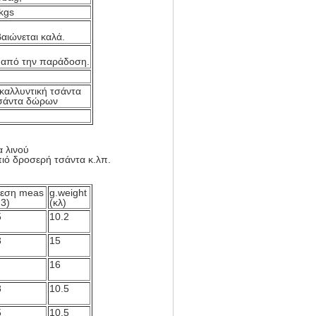
kgs
αιώνεται καλά.
 από την παράδοση.
καλλυντική τσάντα
τσάντα δώρων
α λινού
πιό δροσερή τσάντα κ.λπ.
εση meas
g.weight
m3)
(κλ)
5
10.2
3
15
16
8
10.5
5
10.5