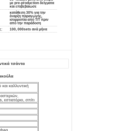
με pre-production δείγματα
και επιβεβαίωσε
κατάθεση 30% για την
έναρξη παραγωγής,
ισορροπία από T/T πριν
από την παράδοση
ς:
100, 000sets ανά μήνα
ντικά τσάντα
σακούλα
ύ και καλλυντική
 αστεριών,
, εστιατόριο, σπίτι
ybag,