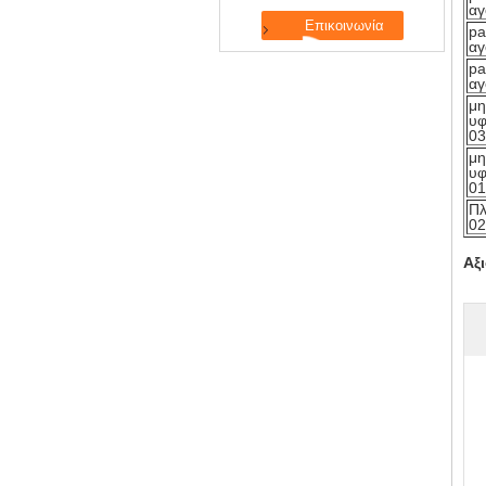
α
pa
α
pa
α
μη
υφ
03
μη
υφ
01
Πλ
02
Αξ