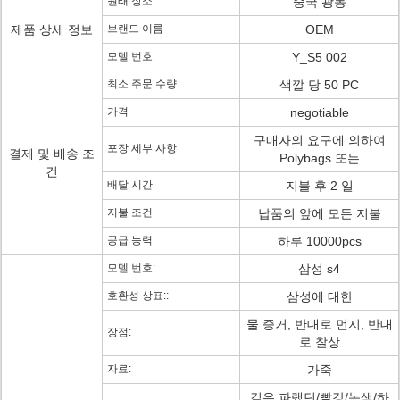
원래 장소
중국 광동
제품 상세 정보
브랜드 이름
OEM
모델 번호
Y_S5 002
최소 주문 수량
색깔 당 50 PC
가격
negotiable
구매자의 요구에 의하여
포장 세부 사항
결제 및 배송 조
Polybags 또는
건
배달 시간
지불 후 2 일
지불 조건
납품의 앞에 모든 지불
공급 능력
하루 10000pcs
모델 번호:
삼성 s4
호환성 상표::
삼성에 대한
물 증거, 반대로 먼지, 반대
장점:
로 찰상
자료:
가죽
깊은 파랬던/빨강/녹색/하