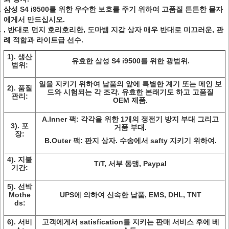
삼성 S4 i9500
를 위한 우수한 보호를 주기 위하여 고품질 튼튼한 물자
에게서 만드십시오.
, 반대로 먼지 호리호리한, 도마뱀 지갑 상자 매우 반대로 미끄러운, 관
례 적합과 라이트급 선수.
1).
생산
유효한
삼성 S4 i9500
를 위한 광범위.
범위:
일을 지키기 위하여 납품의 앞에 특별한 계기 또는 메인 보
2).
품질
드와 시험되는 각 조각. 유효한 본래기도 하고 고품질
관리:
OEM 제품.
A.Inner 팩: 각각을 위한 1개의 정전기 방지 부대 그리고
3).
포
거품 부대.
장:
B.Outer 팩: 판지 상자. 수송에서 safty 지키기 위하여.
4).
지불
T/T, 서부 동맹, Paypal
기간:
5).
선박
Mothe
UPS에 의하여 신속한 납품, EMS, DHL, TNT
ds:
6).
서비
고객에게서 satisfication를 지키는 판매 서비스 후에 베