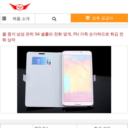
접촉 공급자
제품 소개
물 증거 삼성 은하 S4 셀룰라 전화 덮개, PU 가죽 손가락으로 튀김 전
화 상자