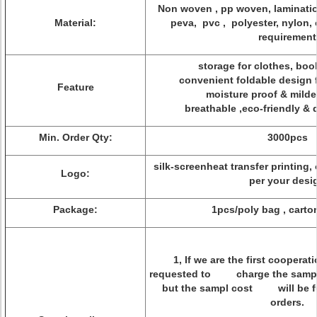
Non woven , pp woven, laminatio
Material:
peva, pvc , polyester, nylon, 
requirement
storage for clothes, book
convenient foldable design 
Feature
moisture proof & milde
breathable ,eco-friendly & 
Min. Order Qty:
3000pcs
silk-screenheat transfer printing,
Logo:
per your desi
Package:
1pcs/poly bag , cart
1, If we are the first coopera
requested to charge the sample
but the sampl cost will be fu
orders.