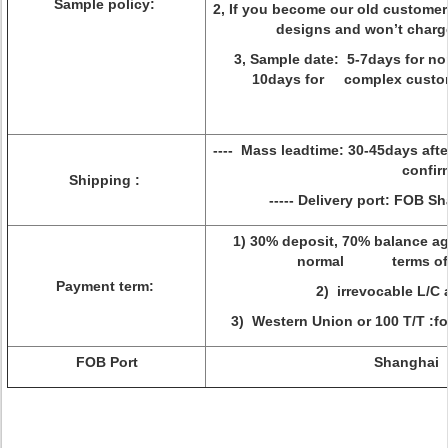
Sample policy:
2, If you become our old customer
designs and won’t charge y
3, Sample date: 5-7days for no
10days for complex custo
---- Mass leadtime: 30-45days a
confirm
Shipping :
----- Delivery port: FOB S
1) 30% deposit, 70% balance ag
normal terms of 
Payment term:
2) irrevocable L/C 
3) Western Union or 100 T/T :f
FOB Port
Shanghai