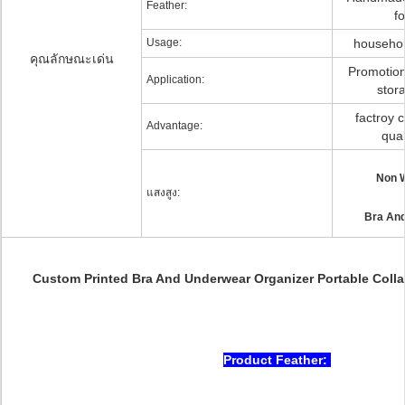
Feather:
f
Usage:
household
คุณลักษณะเด่น
Promotion
Application:
stor
factroy c
Advantage:
qual
Non 
แสงสูง:
Bra And
Custom Printed Bra And Underwear Organizer Portable Colla
Product Feather: