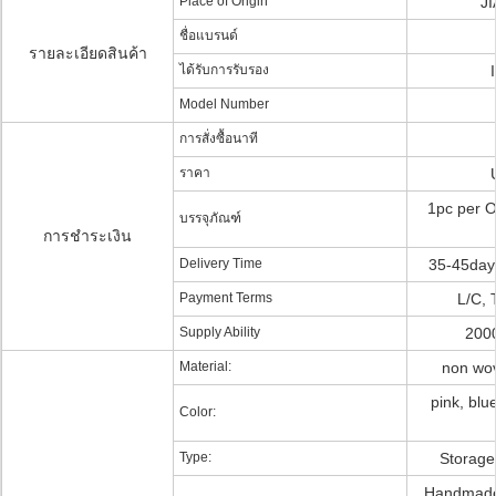
Place of Origin
J
ชื่อแบรนด์
รายละเอียดสินค้า
ได้รับการรับรอง
Model Number
การสั่งซื้อนาที
ราคา
1pc per O
บรรจุภัณฑ์
การชำระเงิน
Delivery Time
35-45days
Payment Terms
L/C, 
Supply Ability
200
Material:
non wov
pink, blue
Color:
Type:
Storage
Handmade,