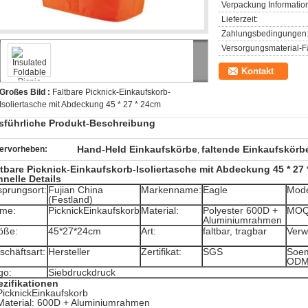
Verpackung Informatio
Lieferzeit:
Zahlungsbedingungen
Versorgungsmaterial-Fä
Kontakt
Großes Bild :
Faltbare Picknick-Einkaufskorb-
Isoliertasche mit Abdeckung 45 * 27 * 24cm
sführliche Produkt-Beschreibung
Hand-Held Einkaufskörbe
faltende Einkaufskörb
ervorheben:
,
ltbare Picknick-Einkaufskorb-Isoliertasche mit Abdeckung 45 * 27
nelle Details
sprungsort:
Fujian China
Markenname:
Eagle
Mode
(Festland)
me:
PicknickEinkaufskorb
Material:
Polyester 600D +
MOQ
Aluminiumrahmen
öße:
45*27*24cm
Art:
faltbar, tragbar
Verw
schäftsart:
Hersteller
Zertifikat:
SGS
Soe
ODM
go:
Siebdruckdruck
ezifikationen
PicknickEinkaufskorb
Material: 600D + Aluminiumrahmen