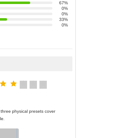
67%
0%
0%
33%
0%
three physical presets cover
le.