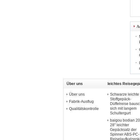
A
Über uns
leichtes Reisege
Über uns
Schwarze leichte
Stoffgepäck-
Fabrik-Ausflug
Düffelreise bausc
sich mit langem
Qualitätskontrolle
Schultergurt
baigou bodian 20
28" leichter
Gepäcksatz der
Spinner ABS-PC-
Reiselaufkatzenk