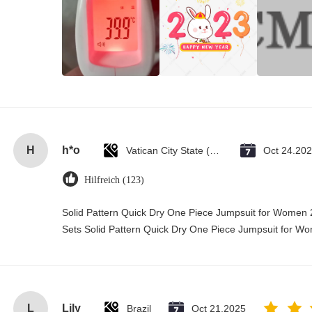
H
h*o
Vatican City State (Holy See)
Oct 24.20
Hilfreich (123)
Solid Pattern Quick Dry One Piece Jumpsuit for Wome
Sets Solid Pattern Quick Dry One Piece Jumpsuit for 
L
Lily
Brazil
Oct 21.2025