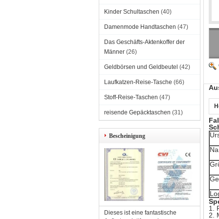
Kinder Schultaschen
(40)
Damenmode Handtaschen
(47)
Das Geschäfts-Aktenkoffer der
Männer
(26)
Geldbörsen und Geldbeutel
(42)
Laufkatzen-Reise-Tasche
(66)
Au
Stoff-Reise-Taschen
(47)
H
reisende Gepäcktaschen
(31)
Fa
Sch
Ur
Bescheinigung
Na
Gr
Ge
Lo
Sp
1.
Dieses ist eine fantastische
2. 