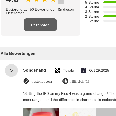
5 Sterne
4 Sterne
Basierend auf 50 Bewertungen für diesen
3 Sterne
Lieferanten
2 Sterne
1 Sterne
Rezension
schreiben
Alle Bewertungen
S
Songshang
Tuvalu
Oct 29.2025
trustpilot.com
Hilfreich (1)
"Setting the IPD on my Pico 4 was a game-changer! The 
most ranges, and the difference in sharpness is noticeab