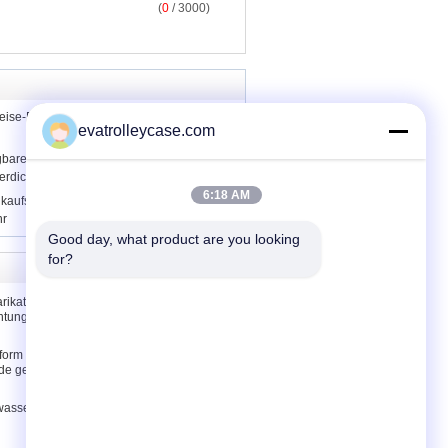
(
0
/ 3000)
Reise-Rucksack-/Oberschülerin-
evatrolleycase.com
agbaren Sommer-Silikon-Damen sackt ein
rdichtes und personifiziert
6:18 AM
nkaufsrollkoffer 600D Oxford auf Rädern
hr
Good day, what product are you looking 
for?
Treten Sie mit
uns in
rikatur
Treten Sie
htungspicknickeinkaufstasche
mit uns in
Verbindung
Verbindung
lform Wasserbeweis
Fordern
de gesunder reizender
Sie ein
Zitat
asserdichte Kinderin der
E-Mail
Sitemap