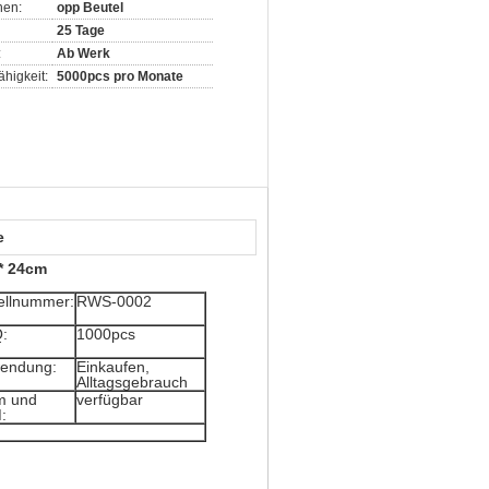
nen:
opp Beutel
25 Tage
:
Ab Werk
higkeit:
5000pcs pro Monate
e
 * 24cm
llnummer:
RWS-0002
:
1000pcs
endung:
Einkaufen,
Alltagsgebrauch
m und
verfügbar
: