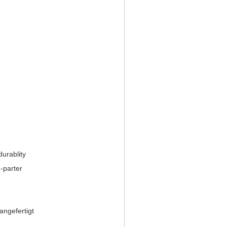
urablity
-parter
angefertigt