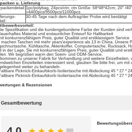
rpacken u. Lieferung
rpackendetail:
1pc/polybag, 24pcs/ctn; ctn Größe: 58*48*42cm; 20" /40"
=4400pcs/9500pcs/11000pcs
eferungs-
30-45 Tage nach dem Auftrag/der Probe wird bestätigt
ail:
ttbewerbsvorteil:
die Spezifikation und die kundengebundene Farbe der Kunden sind ver
dauerhaftes Material und erstaunlicher Entwurf für Haltbarkeit
mit konkurrenzfähigem Preis, guter Qualität und erstklassigem Service
 machen Taschen mit mehr years'experience als 13 in China. Unsere P
schnurtasche, Kühltasche, Aktenkoffer, Computertasche, Rucksack, H
d in der Lage, Sie mit konkurrenzfähigem Preis, guter Qualität und ers
llen. Wir begrüßen warm den Soem- und ODM-Service.
lkommen zu unserer Fabrik für Verhandlung und weitere Einzelheiten, 
endwelchen Einzelteilen interessiert sind, glauben Sie bitte frei, um mit
elegenheit weiter zu behandeln.
wertungen & Rezensionen
Gesamtbewertung
Bewertungsübers
4.0