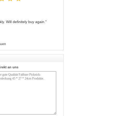
y. Will definitely buy again."
auen
irekt an uns