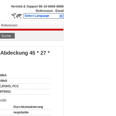
Vertrieb & Support
86-10-6666-8888
Referenzen
-
Email
Select Language
Referenzen
Suche
 Abdeckung 45 * 27 *
HINA
eWell
E,ROHS, FCC
WT0002
 AGB:
Durchkontaktierung
negotiable