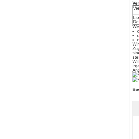
Ve
Ve
Li
Det
We
Wir
Zug
sin
ste
Wil
irg
Ang
Be