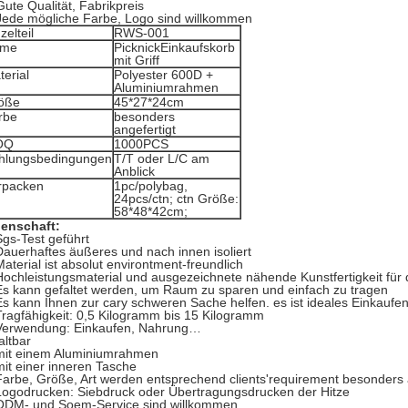
Gute Qualität, Fabrikpreis
Jede mögliche Farbe, Logo sind willkommen
zelteil
RWS-001
me
PicknickEinkaufskorb
mit Griff
terial
Polyester 600D +
Aluminiumrahmen
öße
45*27*24cm
rbe
besonders
angefertigt
OQ
1000PCS
hlungsbedingungen
T/T oder L/C am
Anblick
rpacken
1pc/polybag,
24pcs/ctn; ctn Größe:
58*48*42cm;
genschaft:
Sgs-Test geführt
Dauerhaftes äußeres und nach innen isoliert
Material ist absolut environtment-freundlich
Hochleistungsmaterial und ausgezeichnete nähende Kunstfertigkeit für d
Es kann gefaltet werden, um Raum zu sparen und einfach zu tragen
Es kann Ihnen zur cary schweren Sache helfen. es ist ideales Einkaufen
Tragfähigkeit: 0,5 Kilogramm bis 15 Kilogramm
Verwendung: Einkaufen, Nahrung…
altbar
mit einem Aluminiumrahmen
mit einer inneren Tasche
Farbe, Größe, Art werden entsprechend clients'requirement besonders 
Logodrucken: Siebdruck oder Übertragungsdrucken der Hitze
ODM- und Soem-Service sind willkommen