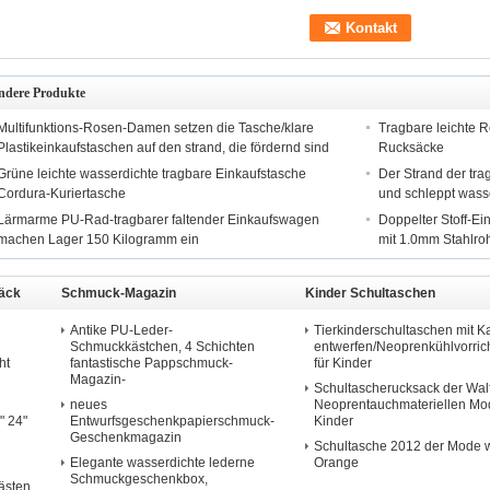
ndere Produkte
Multifunktions-Rosen-Damen setzen die Tasche/klare
Tragbare leichte 
Plastikeinkaufstaschen auf den strand, die fördernd sind
Rucksäcke
Grüne leichte wasserdichte tragbare Einkaufstasche
Der Strand der tr
Cordura-Kuriertasche
und schleppt wasse
Lärmarme PU-Rad-tragbarer faltender Einkaufswagen
Doppelter Stoff-Ei
machen Lager 150 Kilogramm ein
mit 1.0mm Stahlro
päck
Schmuck-Magazin
Kinder Schultaschen
Antike PU-Leder-
Tierkinderschultaschen mit Ka
Schmuckkästchen, 4 Schichten
entwerfen/Neoprenkühlvorric
ht
fantastische Pappschmuck-
für Kinder
Magazin-
Schultascherucksack der Wa
neues
Neoprentauchmateriellen Mo
" 24"
Entwurfsgeschenkpapierschmuck-
Kinder
Geschenkmagazin
Schultasche 2012 der Mode w
Elegante wasserdichte lederne
Orange
Schmuckgeschenkbox,
ästen