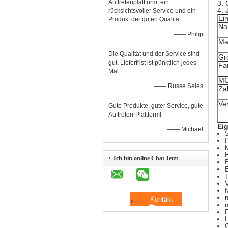
Auftretenplattform, ein
3. 
4. 
rücksichtsvoller Service und ein
Ein
Produkt der guten Qualität.
Na
—— Philip
Ma
Die Qualität und der Service sind
Gr
gut, Lieferfrist ist pünktlich jedes
Fa
Mal.
M
—— Russe Seles
Za
Ve
Gute Produkte, guter Service, gute
Auftreten-Plattform!
Ei
—— Michael
Ich bin online Chat Jetzt
f