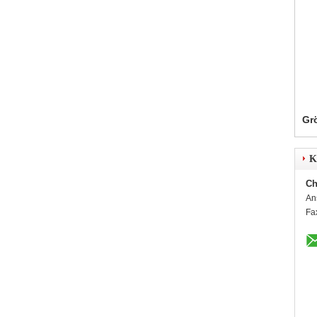
Gr
K
Ch
An
Fa