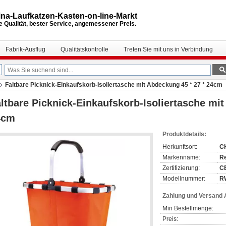
na-Laufkatzen-Kasten-on-line-Markt
 Qualität, bester Service, angemessener Preis.
Fabrik-Ausflug
Qualitätskontrolle
Treten Sie mit uns in Verbindung
Faltbare Picknick-Einkaufskorb-Isoliertasche mit Abdeckung 45 * 27 * 24cm
ltbare Picknick-Einkaufskorb-Isoliertasche mit
4cm
Produktdetails:
Herkunftsort:
C
Markenname:
R
Zertifizierung:
C
Modellnummer:
R
Zahlung und Versand
Min Bestellmenge:
Preis: