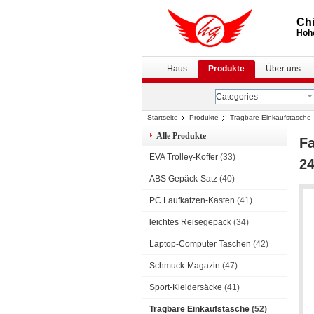
Chi
Hohe
Haus
Produkte
Über uns
Categories
Startseite
Produkte
Tragbare Einkaufstasche
Alle Produkte
Fa
EVA Trolley-Koffer
(33)
2
ABS Gepäck-Satz
(40)
PC Laufkatzen-Kasten
(41)
leichtes Reisegepäck
(34)
Laptop-Computer Taschen
(42)
Schmuck-Magazin
(47)
Sport-Kleidersäcke
(41)
Tragbare Einkaufstasche
(52)