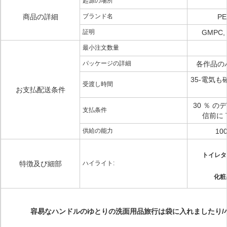
起源の場所
商品の詳細
ブランド名
PE
証明
GMPC, 
最小注文数量
パッケージの詳細
各作品のパ
35-電気
受渡し時間
お支払配送条件
30 ％ 
支払条件
信前に 
供給の能力
10
トイレタ
特徴及び細部
ハイライト:
化粧
容易なハンドルのゆとりの洗面用品旅行は袋に入れましたり/