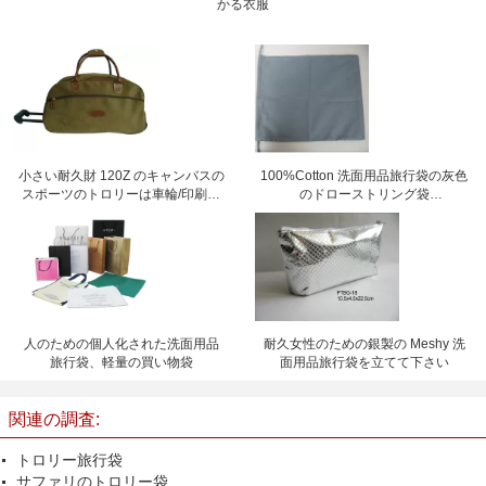
かる衣服
小さい耐久財 120Z のキャンバスの
100%Cotton 洗面用品旅行袋の灰色
スポーツのトロリーは車輪/印刷の
のドローストリング袋
ロゴと袋に入れます
15.5cm*23cm
人のための個人化された洗面用品
耐久女性のための銀製の Meshy 洗
旅行袋、軽量の買い物袋
面用品旅行袋を立てて下さい
関連の調査:
トロリー旅行袋
サファリのトロリー袋