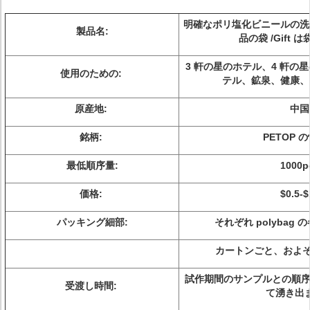
明確なポリ塩化ビニールの洗
製品名:
品の袋 /Gift
3 軒の星のホテル、4 軒の
使用のための:
テル、鉱泉、健康、
原産地:
中国
銘柄:
PETOP 
最低順序量:
1000p
価格:
$0.5-$
パッキング細部:
それぞれ polybag
カートンごと、およそ__
試作期間のサンプルとの順序の
受渡し時間:
て湧き出