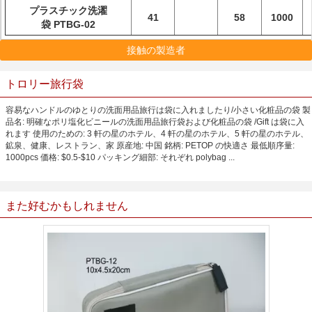
プラスチック洗濯
41
58
1000
袋 PTBG-02
接触の製造者
トロリー旅行袋
容易なハンドルのゆとりの洗面用品旅行は袋に入れましたり/小さい化粧品の袋 製
品名: 明確なポリ塩化ビニールの洗面用品旅行袋および化粧品の袋 /Gift は袋に入
れます 使用のための: 3 軒の星のホテル、4 軒の星のホテル、5 軒の星のホテル、
鉱泉、健康、レストラン、家 原産地: 中国 銘柄: PETOP の快適さ 最低順序量:
1000pcs 価格: $0.5-$10 パッキング細部: それぞれ polybag ...
また好むかもしれません