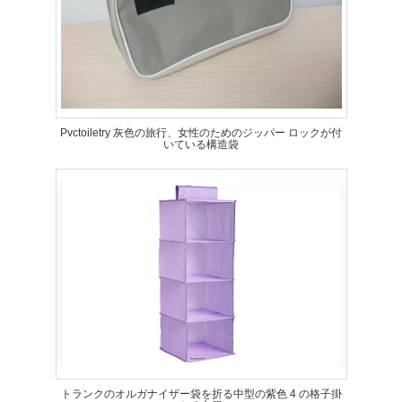
Pvctoiletry 灰色の旅行、女性のためのジッパー ロックが付
いている構造袋
トランクのオルガナイザー袋を折る中型の紫色 4 の格子掛