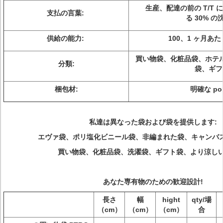
生産、配達の前の T/T
支払の言葉:
る 30% 
供給の能力:
100、1 ヶ月あたり
買い物袋、化粧品袋、ホテ
分類:
袋、ギフ
梱包材:
明確な pol
私達は異なった袋および袋を提供します:
エヴァ袋、ポリ塩化ビニール袋、非編まれた袋、キャンバ
買い物袋、化粧品袋、洗濯袋、ギフト袋、より涼し
あなた専有物のための歓迎設計!
長さ
幅
hight
qty/場
（cm）
（cm）
（cm）
合