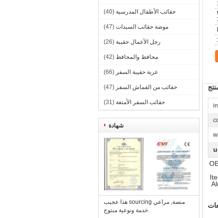
حقائب الأطفال المدرسية
(40)
موضة حقائب السيدات
(47)
رجل الأعمال حقيبة
(26)
محافظ والمحافظ
(42)
عربة حقيبة السفر
(66)
تج
حقائب من القماش السفر
(47)
حقائب السفر الأمتعة
(31)
c
شهادة
w
u
OE
It
Al
هذا عجيب sourcing منصة, مراعي
عات
خدمة ونوعية منتوج.