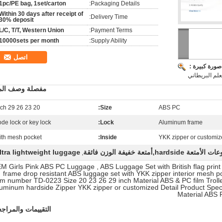
1pc/PE bag, 1set/carton
Packaging Details:
Within 30 days after receipt of
Delivery Time:
30% deposit
L/C, T/T, Western Union
Payment Terms:
10000sets per month
Supply Ability:
اتصل
ة
صورة كبيرة :
علم البريطاني
مفصلة وصف المن
20 23 26 29 inch
Size:
ABS PC
ode lock or key lock
Lock:
Aluminum frame
ith mesh pocket
Inside:
YKK zipper or customi
عة hardside,أمتعة خفيفة الوزن فائقة
ltra lightweight luggage
,
M Girls Pink ABS PC Luggage , ABS Luggage Set with British flag print
frame drop resistant ABS luggage set with YKK zipper interior mesh p
em number TD-0223 Size 20 23 26 29 inch Material ABS & PC film Trolle
uminum hardside Zipper YKK zipper or customized Detail Product Specif
Material ABS 
التقييمات والمراج