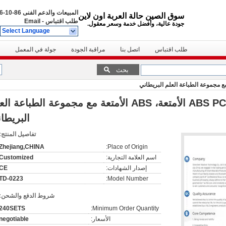
المبيعات والدعم الفنى
86-10-6666-8888
سوق الصين حالة العربة اون لاين
طلب اقتباس
-
Email
جودة عالية، وأفضل خدمة وسعر معقول.
Select Language
طلب اقتباس
اتصل بنا
مراقبة الجودة
جولة في المعمل
بحث
OEM بنات الوردي ABS PC الأمتعة، ABS الأمتعة مع مجموعة الطباعة 
البريطا
تفاصيل المنتج:
Zhejiang,CHINA
Place of Origin:
اسم العلامة التجارية:
Customized
إصدار الشهادات:
CE
TD-0223
Model Number:
شروط الدفع والشحن:
240SETS
Minimum Order Quantity:
الأسعار:
negotiable