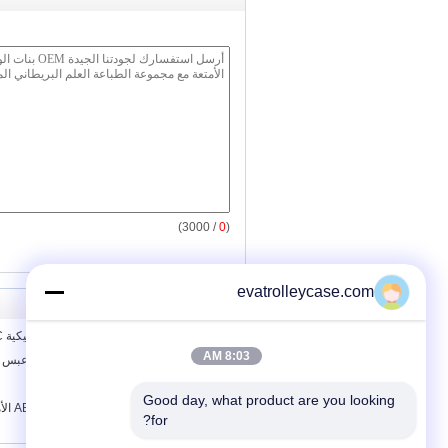
/ 3000)
0
(
evatrolleycase.com
عمودي الأمتعة في آلة بثق الورقة البلاستيكية PC/هورينزونتال
8:03 AM
2013 20 24 28 بوصة العجلات الأعمال عبس الأمتعة
الكمبيوتر وصنع الحقائب ABS آلة
Good day, what product are you looking 
عرف مجمو
for?
مع عجلات