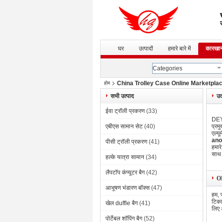
उ
घर
उत्पादों
हमारे बारे में
कारखान
Categories
China Trolley Case Online Marketplace फ
होम
सभी उत्पाद
उत
ईवा ट्रॉली प्रकरण
(33)
DEYU
एबीएस सामान सेट
(40)
प्रम
एल्य
ano
पीसी ट्रॉली प्रकरण
(41)
हमार
साथ 
हल्के यात्रा सामान
(34)
लैपटॉप कंप्यूटर बैग
(42)
O
आभूषण भंडारण बॉक्स
(47)
हम, 
टिका
खेल duffle बैग
(41)
लिए 
पोर्टेबल शॉपिंग बैग
(52)