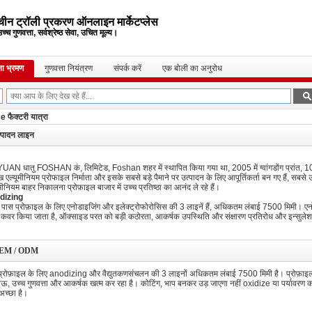
चीन ट्रॉली प्रकरण ऑनलाइन मार्केटप्लेस
च्च गुणवत्ता, सर्वश्रेष्ठ सेवा, उचित मूल्य।
ा भ्रमण
गुणवत्ता नियंत्रण
संपर्क करें
एक बोली का अनुरोध
ैक्टरी यात्रा
्पादन लाइन
AN धातु FOSHAN कं, लिमिटेड, Foshan शहर में स्थापित किया गया था, 2005 में ग्वांगडोंग प्रांत,
ुख एल्यूमीनियम प्रोफाइल निर्माता और इसके सबसे बड़े पैमाने पर उत्पादन के लिए आपूर्तिकर्ता बन गए हैं, सब
ूमीनियम बाहर निकालना प्रोफ़ाइल बाजार में उच्च प्रतिष्ठा का आनंद ले रहे हैं।
dizing
े पास प्रोफ़ाइल के लिए एनोडाइजिंग और इलेक्ट्रोफोरोसिस की 3 लाइनें हैं, अधिकतम लंबाई 7500 मिमी। ए
कवर किया जाता है, ऑक्साइड परत को बड़ी कठोरता, आकर्षक उपस्थिति और संक्षारण प्रतिरोध और इन्सुलेश
EM / ODM
प्रोफ़ाइल के लिए anodizing और वैद्युतकणसंचलन की 3 लाइनों अधिकतम लंबाई 7500 मिमी है। प्रोफ़ाइल 
ऊ, उच्च गुणवत्ता और आकर्षक खत्म कर रहा है। कोटिंग, भाप बनकर उड़ जाएगा नहीं oxidize या पर्यावरण 
अच्छा है।