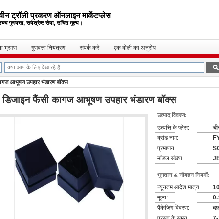
चीन ट्रॉली प्रकरण ऑनलाइन मार्केटप्लेस
च्च गुणवत्ता, सर्वश्रेष्ठ सेवा, उचित मूल्य।
ा भ्रमण
गुणवत्ता नियंत्रण
संपर्क करें
एक बोली का अनुरोध
कागज आभूषण उपहार भंडारण बॉक्स
 डिजाइन फैंसी कागज आभूषण उपहार भंडारण बॉक्स
उत्पाद विवरण:
उत्पत्ति के प्लेस:
ची
ब्रांड नाम:
F
प्रमाणन:
S
मॉडल संख्या:
J
भुगतान & नौवहन नियमों:
न्यूनतम आदेश मात्रा:
1
मूल्य:
0.
पैकेजिंग विवरण:
दफ़
प्रसव के समय:
7