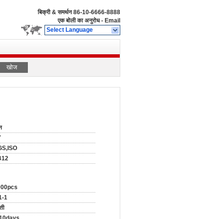
बिक्री & समर्थन
86-10-6666-8888
एक बोली का अनुरोध
-
Email
Select Language
खोज
न
Y
GS,ISO
B12
000pcs
1-1
्ती
-10days