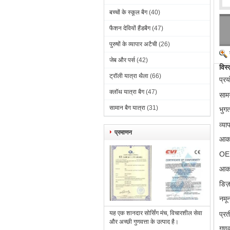
बच्चों के स्कूल बैग
(40)
फैशन देवियों हैंडबैग
(47)
पुरुषों के व्यापार अटैची
(26)
जेब और पर्स
(42)
विस्
ट्रॉली यात्रा थैला
(66)
प्रय
क्लॉथ यात्रा बैग
(47)
सामग
सामान बैग यात्रा
(31)
भुग
व्याप
प्रमाणन
आका
O
आका
डिज
नमून
यह एक शानदार सोर्सिंग मंच, विचारशील सेवा
प्रत
और अच्छी गुणवत्ता के उत्पाद है।
गुणव