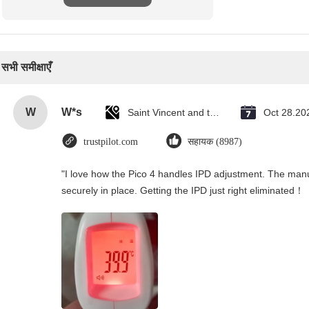
सभी समीक्षाएँ
W
W*s
Saint Vincent and the Grenadines
Oct 28.20
trustpilot.com
सहायक (8987)
"I love how the Pico 4 handles IPD adjustment. The manual
securely in place. Getting the IPD just right eliminated！