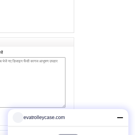
ें
(
0
/ 3000)
evatrolleycase.com