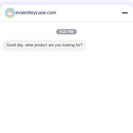
सत्यापित आपूर्तिकर्ताओं
evatrolleycase.com
Trust Seal
Verified Suplier
8:22 PM
होम
Good day, what product are you looking for?
सभी उत्पाद
हमारे बारे में
हमसे संपर्क करें
एक बोली का अनुरोध
भाषा बदलें
पूरी साइट