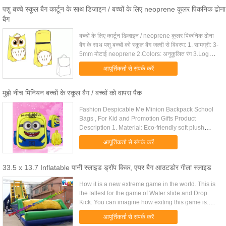
पशु बच्चे स्कूल बैग कार्टून के साथ डिजाइन / बच्चों के लिए neoprene कूलर पिकनिक ढोना
बैग
बच्चों के लिए कार्टून डिजाइन / neoprene कूलर पिकनिक ढोना
बैग के साथ पशु बच्चों को स्कूल बैग जल्दी से विवरण: 1. सामग्री: 3-
5mm मोटाई neoprene 2.Colors: अनुकूलित रंग 3.Logo:
Silkscreen मुद्रण या उभरा 4, बंद करने ...
आपूर्तिकर्ता से संपर्क करें
मुझे नीच मिनियन बच्चों के स्कूल बैग / बच्चों को वापस पैक
Fashion Despicable Me Minion Backpack School
Bags , For Kid and Promotion Gifts Product
Description 1. Material: Eco-friendly soft plush
fabric 2. Type: Plush 3. Ages: 3+ 4. Size:
आपूर्तिकर्ता से संपर्क करें
35cm*25cm*9cm 5. MOQ: 2000pcs ...
33.5 x 13.7 Inflatable पानी स्लाइड ड्रॉप किक, एयर बैग आउटडोर गीला स्लाइड
How it is a new extreme game in the world. This is
the tallest for the game of Water slide and Drop
Kick. You can imagine how exiting this game is.
Players slide down from the high top along with the
आपूर्तिकर्ता से संपर्क करें
water ...