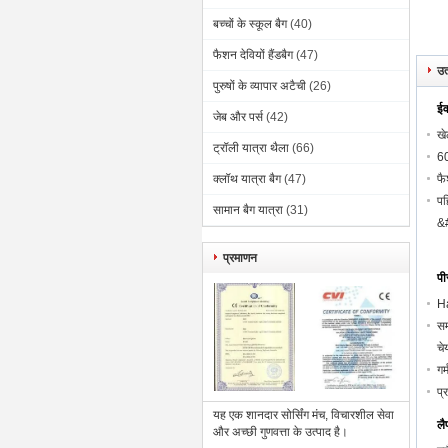
बच्चों के स्कूल बैग
(40)
फैशन देवियों हैंडबैग
(47)
उत
पुरुषों के व्यापार अटैची
(26)
ईव
जेब और पर्स
(42)
खे
ट्रॉली यात्रा थैला
(66)
60
क्लॉथ यात्रा बैग
(47)
फै
पह
सामान बैग यात्रा
(31)
&#
प्रमाणन
पी
Ha
सम
चे
गर
प्
यह एक शानदार सोर्सिंग मंच, विचारशील सेवा
लै
और अच्छी गुणवत्ता के उत्पाद है।