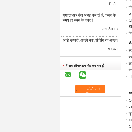
फ्
—— फिलिप
पो
उ
गुणवत्ता और सेवा अच्छा कर रहे हैं, प्रसव के
समय हर समय के पाबंद है।
Cr
Sl
—— रूसी Seles
फै
अच्छे उत्पादों, अच्छी सेवा, सोर्सिंग मंच अच्छा!
खे
—— माइकल
ले
स्
खे
मैं अब ऑनलाइन चैट कर रहा हूँ
बै
TP
बच
Cu
सा
यु
बच
C