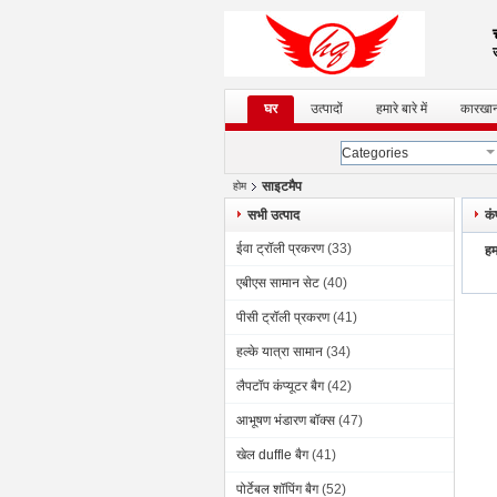
उ
घर
उत्पादों
हमारे बारे में
कारखान
Categories
साइटमैप
होम
सभी उत्पाद
कं
ईवा ट्रॉली प्रकरण
(33)
हमा
एबीएस सामान सेट
(40)
पीसी ट्रॉली प्रकरण
(41)
हल्के यात्रा सामान
(34)
लैपटॉप कंप्यूटर बैग
(42)
आभूषण भंडारण बॉक्स
(47)
खेल duffle बैग
(41)
पोर्टेबल शॉपिंग बैग
(52)