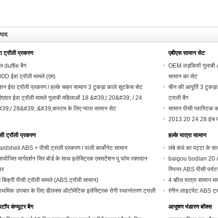
्पाद
ा ट्रॉली प्रकरण
एबीएस सामान सेट
ल duffle बैग
OEM लड़कियों गुलाबी 
0D ईवा ट्रॉली मामले (एम)
सामान का सेट
शन ईवा ट्रॉली प्रकरण / हल्के चक्र सामान 3 टुकड़ा काले सूटकेस सेट
चीन की आपूर्ति 3 टुकड़
िएदार ईवा ट्रॉली मामले गुलाबी महिलाओं 18 &#39;/ 20&#39; / 24
ट्राली बैग
39;/ 28&#39; &#39;कस्टम के लिए प्यारा सामान सेट
सामान पीसी प्लास्टिक क
2013 20 24 28 इंच पह
सी ट्रॉली प्रकरण
हल्के यात्रा सामान
rdshell ABS + पीसी ट्राली प्रकरण / पाली कार्बोनेट सामान
लंबे कंधे का पट्टा के स
ायोजित मार्गदर्शन सिर बोर्ड के साथ इलेक्ट्रिक एक्सटेंशन पु फोम रक्तदान
baigou bodian 20
यर
स्पिनर ABS पीसी पर्यटन
्म बिक्री पीसी ट्रॉली मामले (ABS ट्रॉली सामान)
4 व्हील यात्रा सामान मा
राथमिक उपचार के लिए डीलक्स ऑटोमेटिक इलेक्ट्रिक रोगी स्थानांतरण ट्राली
रंगीन लाइटवेट ABS ट्र
पटॉप कंप्यूटर बैग
आभूषण भंडारण बॉक्स