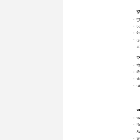
पु
पु
60
फै
मू
अट
ट्
ग्
मी
सं
छो
सा
घर
चि
&
कस