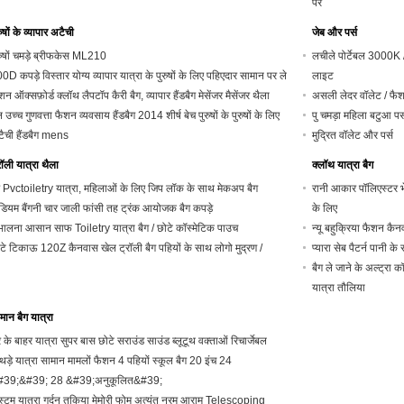
पर
रुषों के व्यापार अटैची
जेब और पर्स
रुषों चमड़े ब्रीफकेस ML210
लचीले पोर्टेबल 3000K 
0D कपड़े विस्तार योग्य व्यापार यात्रा के पुरुषों के लिए पहिएदार सामान पर ले
लाइट
शन ऑक्सफ़ोर्ड क्लॉथ लैपटॉप कैरी बैग, व्यापार हैंडबैग मेसेंजर मैसेंजर थैला
असली लेदर वॉलेट / फैशन प
ल उच्च गुणवत्ता फैशन व्यवसाय हैंडबैग 2014 शीर्ष बेच पुरुषों के पुरुषों के लिए
पु चमड़ा महिला बटुआ पर्
ैची हैंडबैग mens
मुद्रित वॉलेट और पर्स
रॉली यात्रा थैला
क्लॉथ यात्रा बैग
रे Pvctoiletry यात्रा, महिलाओं के लिए जिप लॉक के साथ मेकअप बैग
रानी आकार पॉलिएस्टर भे
डियम बैंगनी चार जाली फांसी तह ट्रंक आयोजक बैग कपड़े
के लिए
भालना आसान साफ ​​Toiletry यात्रा बैग / छोटे कॉस्मेटिक पाउच
न्यू बहुक्रिया फैशन कैनव
टे टिकाऊ 120Z कैनवास खेल ट्रॉली बैग पहियों के साथ लोगो मुद्रण /
प्यारा सेब पैटर्न पानी क
बैग ले जाने के अल्ट्रा
यात्रा तौलिया
मान बैग यात्रा
 के बाहर यात्रा सुपर बास छोटे सराउंड साउंड ब्लूटूथ वक्ताओं रिचार्जेबल
थड़े यात्रा सामान मामलों फैशन 4 पहियों स्कूल बैग 20 इंच 24
#39;&#39; 28 &#39;अनुकूलित&#39;
्टम यात्रा गर्दन तकिया मेमोरी फोम अत्यंत नरम आराम Telescoping