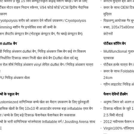
लैट बिस्तर 9 सुई 15 सिर कम्प्यूटरीकृत कढ़ाई मशीनें चमड़ा / बैग के लिए
कस्टम मुद्रित ब्रा और 
र्टेबल मोटर वाहन निदान स्कैनर, V94 फोर्ड फोर्ड VCM द्वितीय नैदानिक ​​
कवर के साथ OEM टिकाऊ
पकरण
मुद्रित
yolipolysis शरीर को आकार देने सौंदर्य उपकरण / Cryolipolysis
पिछलग्गू आयोजक गैर बुन
imming मशीन गैर इनवेसिव वसा की कमी के
बचत, 105x75x80mm के
शन लैपटॉप कंप्यूटर बैग (नोटबुक कंप्यूटर बैग, गैर चमड़े कंप्यूटर बैग)
कंटेनरों
ल duffle बैग
पोर्टेबल शॉपिंग बैग
डी निविड़ अंधकार duffel बैग, निविड़ अंधकार जिम बैग कई रंग विकल्प
Multifunctional गुलाब द
वनिर्धारित टिकाऊ सफर निजी खेल कंधे बैग Duffel थैला दर्द ब्लू
प्रचारक
ल रोल शीर्ष निविड़ अंधकार vinyl लेपित duffel बैग / निविड़ अंधकार यात्रा
पोर्टेबल हल्के यात्रा 
ग
कवर के साथ Foldable 
U निविड़ अंधकार थैला
24cm
ग्रीन लाइटवेट निविड़ अ
्चों के स्कूल बैग
फैशन देवियों हैंडबैग
stomiezed वाणिज्यिक बच्चे खेल का मैदान उपकरण के लिए पूर्वस्कूली
अदृश्य जिपर को अलग no
हसिक खेलों के लिए 10x10 मी आउटडोर वयस्क बड़ा inflatable एयर बैग
टिकाऊ महिला के जूते 1
वा / बच्चे के लिए बड़े टिकाऊ फैशनेबल फैशनेबल बैग रूकसाक
2.5 मिमी मोटाई
्चों के भारी वाणिज्यिक भांजनेवाला Inflatable वर्ग / Jousting Arena साथ
2012 नवीनतम फैशन महिला
E
Virgin100% पॉलिएस्ट