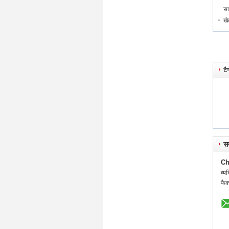
सा
खे
टै
सम
Ch
व्यक
फैक