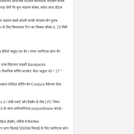
अंडरवियर आयोजक पोर्टेबल बंधनेवाला संग्रहण बॉक्स
 पीपी गैर बुना भंडारण बॉक्स, सफेद लाल डॉट्स
ा भंडारण बक्से कोठरी फांसी संग्रहण बैग गुलाब
 लिए चित्रकला टिन का सिक्का बॉक्स 0, 23 मिमी
ेवियों समुद्र तट बैग / स्पष्ट प्लास्टिक ढोना बैग
बैग / उच्च विद्यालय लड़की Backpacks
पिकनिक शॉपिंग बास्केट थैला अछूता 45 * 27 *
ंधकार पोर्टेबल शॉपिंग बैग Cordura मैसेन्जर थैला
.3 / लेडी स्कर्ट और हैंडबैग के लिए LFC जिपर
.0 के साथ थर्माप्लास्टिक polyurethane कपड़ा -
 हैंडबैग, गर्मियों में फैशनेबल
र धागा सिलाई 5000M सिलाई के लिए प्लास्टिक कोन