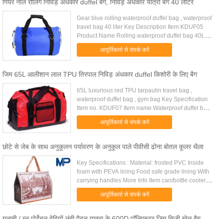
गियर नीले रोलिंग निविड़ अंधकार duffel बैग, निविड़ अंधकार यात्रा बैग 40 लीटर
Gear blue rolling waterproof duffel bag , waterproof
travel bag 40 liter Key Description Item KDUF05
Product Name Rolling waterproof duffel bag 40L
Material 500D pvc tarpaulin Color
आपूर्तिकर्ता से संपर्क करें
Black,Blue,Red,Yellow,White....
जिम 65L आलीशान लाल TPU तिरपाल निविड़ अंधकार duffel किशोरी के लिए बैग
65L luxurious red TPU tarpaulin travel bag ,
waterproof duffel bag , gym bag Key Specification
Item no. KDUF07 Item name Waterproof duffel bag
Material TPU Thickness 0.5mm Size 58(L) x 30(W)
आपूर्तिकर्ता से संपर्क करें
x 60(H)cm Capacity ...
छोटे से जेब के साथ अनुकूलन पर्यावरण के अनुकूल पाले पीवीसी ढोना बोतल कूलर थैला
Key Specifications : Material: frosted PVC Inside
foam with PEVA lining Food safe grade lining With
carrying handles More Info Item can/bottle cooler,
can/bottle holder Material Neoprene
आपूर्तिकर्ता से संपर्क करें
Rubber/Natural Rubber.....
गुलाबी / ब्लू पोर्टेबल देवियों लंबी पैदल यात्रा के 600D पॉलिएस्टर जिम निजी खेल बैग