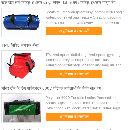
खेल रोल शीर्ष निविड़ अंधकार vinyl लेपित duffel बैग / निविड़ अंधकार यात्रा बैग
Sports roll-top waterproof vinyl-coated duffel bag /
waterproof travel bag Feature Great for paddling
tours, camping trips and everything in between,
Kingmate Sports roll-top waterproof duffel bag
आपूर्तिकर्ता से संपर्क करें
protects your ...
TPU निविड़ अंधकार थैला
TPU waterproof duffel bag , waterproof gym bag ,
waterproof bicycle bag Description 100%
waterproof duffel bags for short and long distance
touring. Value-priced traditional waterproof three-
आपूर्तिकर्ता से संपर्क करें
roll bags. Taiwan ....
चीयर टीम के लिए पॉलिएस्टर 600D पोर्टेबल महिलाओं के निजी खेल बैग
Polyester 600D Portable Ladies Personalised
Sports Bags For Cheer Team Detailed Product
Description 21" Sports Water Bottle Duffel Bags
Custom (1)Specification of Product: 1.
आपूर्तिकर्ता से संपर्क करें
Material:Polyester 600D 2. Size: 22...