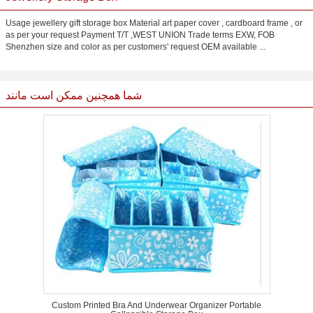
Usage jewellery gift storage box Material art paper cover , cardboard frame , or
as per your request Payment T/T ,WEST UNION Trade terms EXW, FOB
Shenzhen size and color as per customers' request OEM available ...
شما همچنین ممکن است مانند
Custom Printed Bra And Underwear Organizer Portable