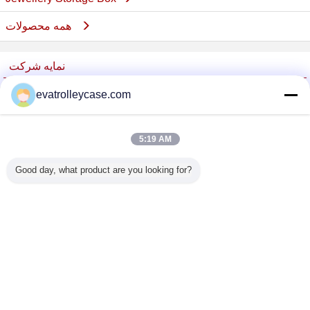
همه محصولات
نمایه شرکت
China Trolley Case Online Marketplace
evatrolleycase.com
تامین کنندگان تایید شده
Trust Seal
Verified Suplier
5:19 AM
Good day, what product are you looking for?
خانه
همه محصولات
دربارهی ما
تماس با ما
درخواست نقل قول