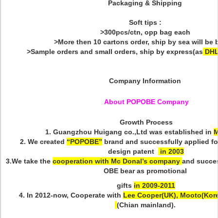
Packaging & Shipping
Soft tips :
>300pcs/ctn, opp bag each
>More then 10 cartons order, ship by sea will be b
>Sample orders and small orders, ship by express(as
DHL
Company Information
About POPOBE Company
Growth Process
1. Guangzhou Huigang co.,Ltd was established in
M
2. We created
“
POPOBE
”
brand and successfully applied fo
design patent
in 2003
3.We take the
cooperation with Mc Donal
’
s company
and succe
OBE bear as promotional
gifts
in 2009-2011
4. In 2012-now, Cooperate with
Lee Cooper(UK), Mooto(Kor
(Chian mainland).