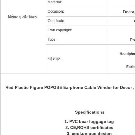
Material:
Occasion:
Decor,
विशेषताएं और विवरण
Certificate:
Own copyright:
Type:
Pr
Headpho
हाई लाइट:
Earb
Red Plastic Figure POPOBE Earphone Cable Winder for Decor 
Specifications
1. PVC bear luggage tag
2. CE,ROHS certificates
3. cool,unique design