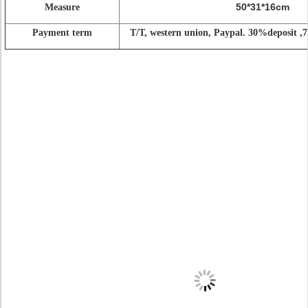
50*31*16cm
Measure
Payment term
T/T, western union, Paypal. 30%deposit ,