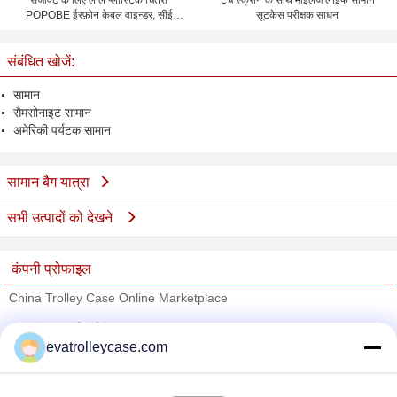
सजावट के लिए लाल प्लास्टिक चित्रा
टच स्क्रीन के साथ माइलेज लाइफ सामान
POPOBE ईरफ़ोन केबल वाइन्डर, सीई
सूटकेस परीक्षक साधन
RoHS अनुमोदन
संबंधित खोजें:
सामान
सैमसोनाइट सामान
अमेरिकी पर्यटक सामान
सामान बैग यात्रा
सभी उत्पादों को देखने
कंपनी प्रोफाइल
China Trolley Case Online Marketplace
सत्यापित आपूर्तिकर्ताओं
evatrolleycase.com
Trust Seal
Verified Suplier