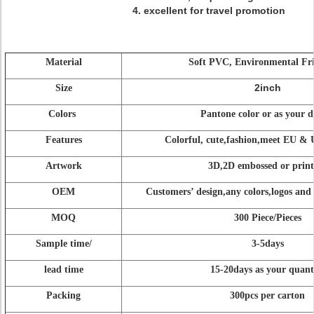
4. excellent for travel promotion
Material
Soft PVC, Environmental Fri
2inch
Size
Colors
Pantone color or as your d
Features
Colorful, cute,fashion,meet EU &
Artwork
3D,2D embossed or print
OEM
Customers’ design,any colors,logos and s
MOQ
300 Piece/Pieces
Sample time/
3-5days
lead time
15-20days as your quant
Packing
300pcs per carton