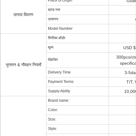
Place of Origin
Guan
ब्रांड नाम
उत्पाद विवरण
प्रमाणन
Model Number
मिनीमम ऑर्डर
मूल्य
USD $
300pcs/ct
पैकेजिंग
specific
भुगतान & नौवहन नियमों
Delivery Time
3-5day
Payment Terms
T/T,
Supply Ability
10,00
Brand name:
Color:
Size:
Style: