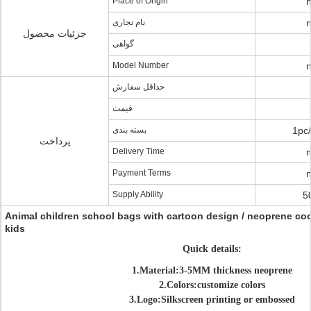
Place of Origin
نام تجاری
جزئیات محصول
گواهی
Model Number
حداقل سفارش
قیمت
بسته بندی
1pc/
پرداخت
Delivery Time
Payment Terms
Supply Ability
5
Animal children school bags with cartoon design / neoprene cool
kids
Quick details:
1.Material:3-5MM thickness neoprene
2.Colors:customize colors
3.Logo:Silkscreen printing or embossed