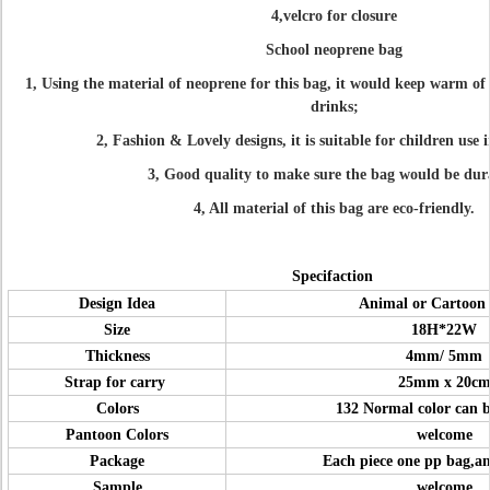
4,velcro for closure
School neoprene bag
1, Using the material of neoprene for this bag, it would keep warm of
drinks;
2, Fashion & Lovely designs, it is suitable for children use i
3, Good quality to make sure the bag would be dur
4, All material of this bag are eco-friendly.
Specifaction
Design Idea
Animal or Cartoon
Size
18H*22W
Thickness
4mm/ 5mm
Strap for carry
25mm x 20c
Colors
132 Normal color can b
Pantoon Colors
welcome
Package
Each piece one pp bag,an
Sample
welcome